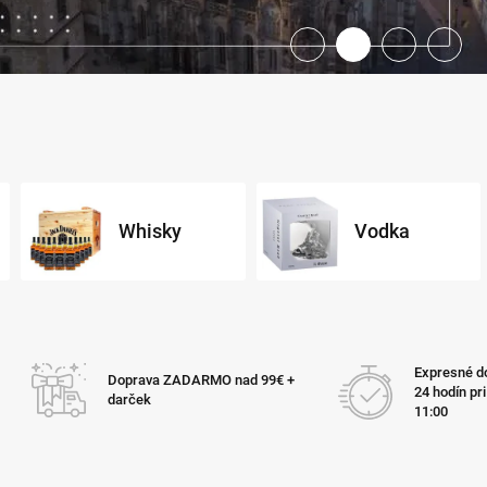
Whisky
Vodka
Expresné do
Doprava ZADARMO nad 99€ +
24 hodín pr
darček
11:00