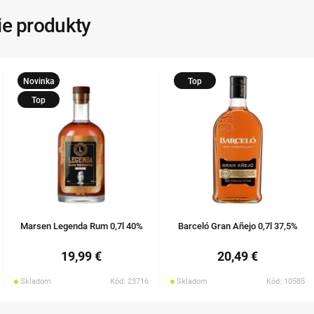
ie produkty
Novinka
Top
Top
Marsen Legenda Rum 0,7l 40%
Barceló Gran Añejo 0,7l 37,5%
19,99 €
20,49 €
Skladom
Kód: 23716
Skladom
Kód: 10585