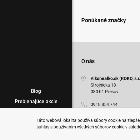
Ponúkané značky
O nás
Alkonealko.sk (ROKO, s.r.
Strojnícka 18
Blog
080 01 Prešov
Prebiehajúce akcie
0918 854 744
Veľkoobchod
info@alkonealko.sk
Táto webová lokalita používa súbory cookie na zlepšen
Predajne
súhlas s používaním všetkých súborov cookie v súlad
Pon-Pia: 7:00 - 15:30
Podmienky nákupu