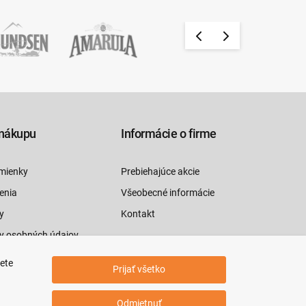
nákupu
Informácie o firme
mienky
Prebiehajúce akcie
enia
Všeobecné informácie
y
Kontakt
y osobných údajov
luvy tu
jete
Prijať všetko
Odmietnuť