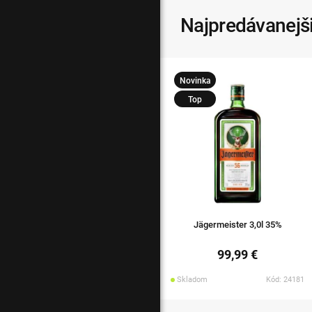
Najpredávanejš
Novinka
Top
Jägermeister 3,0l 35%
99,99 €
Skladom
Kód: 24181