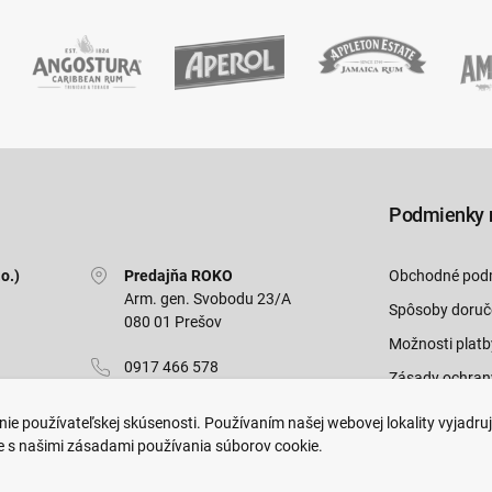
Podmienky 
o.)
Predajňa ROKO
Obchodné pod
Arm. gen. Svobodu 23/A
Spôsoby doruč
080 01 Prešov
Možnosti platb
0917 466 578
Zásady ochran
sekcovpredajna@doroka.sk
Odstúpiť od zm
ie používateľskej skúsenosti. Používaním našej webovej lokality vyjadru
e s našimi zásadami používania súborov cookie.
Pon-Ned: 9:00 - 20:00