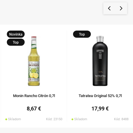
Novinka
Top
Top
Monin Rancho Citrón 0,7l
Tatratea Original 52% 0,7l
8,67 €
17,99 €
Skladom
Kód: 23150
Skladom
Kód: 8488