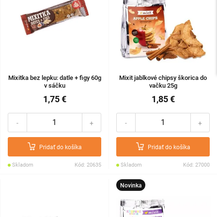
Mixitka bez lepku: datle + figy 60g
Mixit jablkové chipsy škorica do
v sáčku
vačku 25g
1,75 €
1,85 €
-
+
-
+
Pridať do košíka
Pridať do košíka
Skladom
Kód: 20635
Skladom
Kód: 27000
Novinka