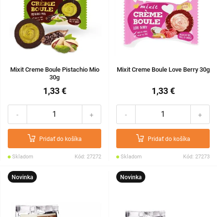
Mixit Creme Boule Pistachio Mio
Mixit Creme Boule Love Berry 30g
30g
1,33 €
1,33 €
-
+
-
+
Pridať do košíka
Pridať do košíka
Skladom
Kód: 27272
Skladom
Kód: 27273
Novinka
Novinka