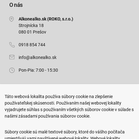
O nás
Alkonealko.sk (ROKO, s.r.o.)
Strojnícka 18
080 01 Prešov
0918 854 744
info@alkonealko.sk
Pon-Pia: 7:00 - 15:30
Predajňa ROKO
Táto webová lokalita používa súbory cookie na zlepšenie
Arm. gen. Svobodu 23/A
používateľskej skúsenosti. Používaním našej webovej lokality
080 01 Prešov
vyjadrujete súhlas s používaním všetkých súborov cookie v súlade s
našimi zásadami používania súborov cookie.
0917 466 578
sekcovpredajna@doroka.sk
Súbory cookie sú malé textové súbory, ktoré do vášho počítača
umiestňujú vami navštívené webové lokality. Webové lokality