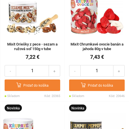
Mixit Oriešky z pece - sezam a
Mixit Chrumkavé ovocie banán a
ružová soľ 150g v tube
jahoda 80g v tube
7,22 €
7,43 €
-
+
-
+
Pridať do košíka
Pridať do košíka
Skladom
Kód: 20365
Skladom
Kód: 20646
Novinka
Novinka