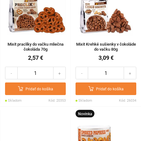
Mixit praclíky do vačku mliečna
Mixit Krehké sušienky v čokoláde
čokoláda 70g
do vačku 80g
2,57 €
3,09 €
-
+
-
+
Pridať do košíka
Pridať do košíka
Skladom
Kód: 20353
Skladom
Kód: 26034
Novinka