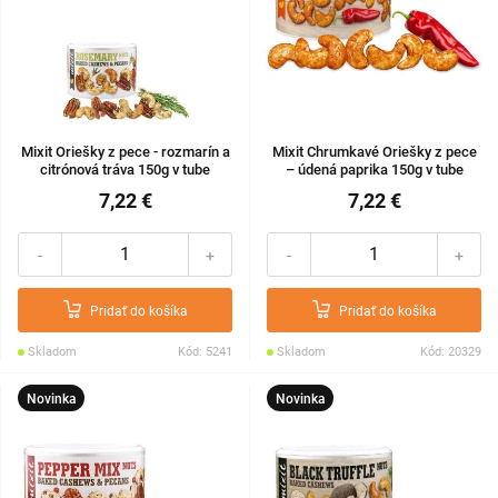
Mixit Oriešky z pece - rozmarín a
Mixit Chrumkavé Oriešky z pece
citrónová tráva 150g v tube
– údená paprika 150g v tube
7,22 €
7,22 €
-
+
-
+
Pridať do košíka
Pridať do košíka
Skladom
Kód: 5241
Skladom
Kód: 20329
Novinka
Novinka