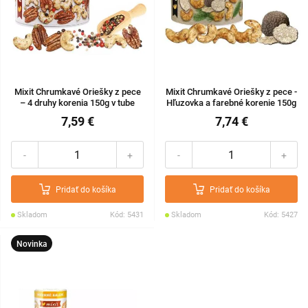
Mixit Chrumkavé Oriešky z pece
Mixit Chrumkavé Oriešky z pece -
– 4 druhy korenia 150g v tube
Hľuzovka a farebné korenie 150g
v tube
7,59 €
7,74 €
-
+
-
+
Pridať do košíka
Pridať do košíka
Skladom
Kód: 5431
Skladom
Kód: 5427
Novinka