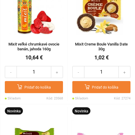
Mixit veľké chrumkavé ovocie
Mixit Creme Boule Vanilla Date
banán, jahoda 160g
30g
10,64 €
1,02 €
-
+
-
+
Pridať do košíka
Pridať do košíka
Skladom
Kód: 23568
Skladom
Kód: 27274
Novinka
Novinka