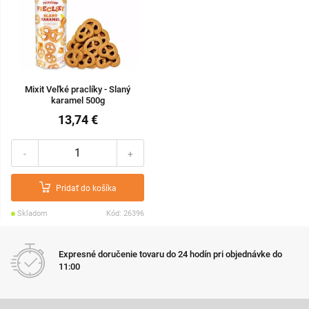
Mixit Veľké praclíky - Slaný
karamel 500g
13,74 €
-
+
Pridať do košíka
Skladom
Kód: 26396
Expresné doručenie tovaru do 24 hodín pri objednávke do
11:00