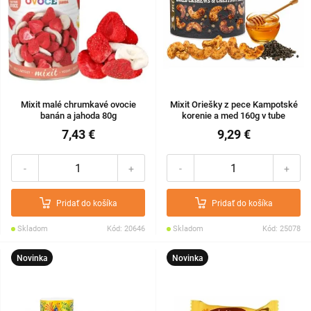
Mixit malé chrumkavé ovocie
Mixit Oriešky z pece Kampotské
banán a jahoda 80g
korenie a med 160g v tube
7,43 €
9,29 €
-
+
-
+
Pridať do košíka
Pridať do košíka
Skladom
Kód: 20646
Skladom
Kód: 25078
Novinka
Novinka