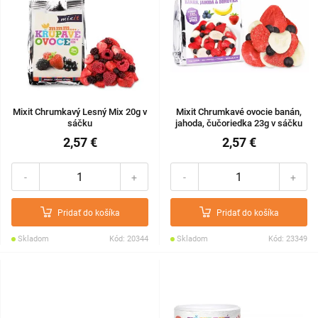
Mixit Chrumkavý Lesný Mix 20g v
Mixit Chrumkavé ovocie banán,
sáčku
jahoda, čučoriedka 23g v sáčku
2,57 €
2,57 €
-
+
-
+
Pridať do košíka
Pridať do košíka
Skladom
Kód: 20344
Skladom
Kód: 23349