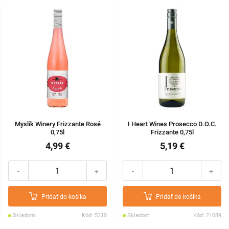
Myslík Winery Frizzante Rosé
I Heart Wines Prosecco D.O.C.
0,75l
Frizzante 0,75l
4,99 €
5,19 €
-
+
-
+
Pridať do košíka
Pridať do košíka
Skladom
Kód: 5310
Skladom
Kód: 21089