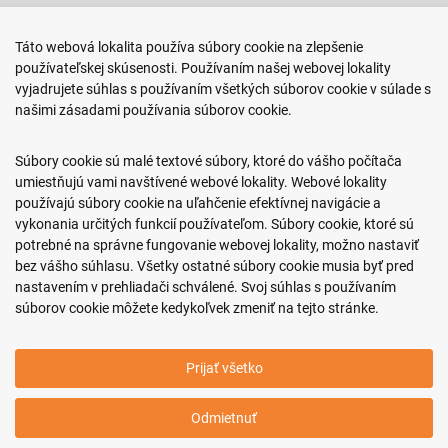
Predajňa ROKO
Táto webová lokalita používa súbory cookie na zlepšenie
Arm. gen. Svobodu 23/A
používateľskej skúsenosti. Používaním našej webovej lokality
080 01 Prešov
vyjadrujete súhlas s používaním všetkých súborov cookie v súlade s
našimi zásadami používania súborov cookie.
0917 466 578
sekcovpredajna@doroka.sk
Súbory cookie sú malé textové súbory, ktoré do vášho počítača
umiestňujú vami navštívené webové lokality. Webové lokality
Pon-Ned: 9:00 - 20:00
používajú súbory cookie na uľahčenie efektívnej navigácie a
vykonania určitých funkcií používateľom. Súbory cookie, ktoré sú
potrebné na správne fungovanie webovej lokality, možno nastaviť
bez vášho súhlasu. Všetky ostatné súbory cookie musia byť pred
nastavením v prehliadači schválené. Svoj súhlas s používaním
Podmienky nákupu
súborov cookie môžete kedykoľvek zmeniť na tejto stránke.
Informácie o firme
Prijať všetko
Copyright © 2011-2026 ROKO, s.r.o.
Odmietnuť
Upraviť nastavenia Cookies
Web dizajn: MARLOW DESIGN