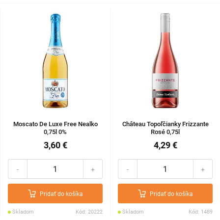
Moscato De Luxe Free Nealko
Château Topoľčianky Frizzante
0,75l 0%
Rosé 0,75l
3,60 €
4,29 €
-
+
-
+
Pridať do košíka
Pridať do košíka
Skladom
Kód: 20222
Skladom
Kód: 1489