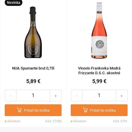
Novinka
NUA Spumante brut 0,75l
Vinovin Frankovka Modrá
Frizzante D.S.C. akostné
odrodové 0,75l
5,89 €
5,99 €
-
+
-
+
Pridať do košíka
Pridať do košíka
Skladom
Kód: 27286
Skladom
Kód: 6791