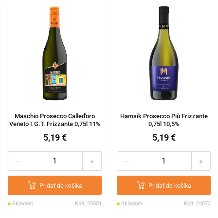
Maschio Prosecco Called'oro
Hamsik Prosecco Più Frizzante
Veneto I.G.T. Frizzante 0,75l 11%
0,75l 10,5%
5,19 €
5,19 €
-
+
-
+
Pridať do košíka
Pridať do košíka
Skladom
Kód: 20551
Skladom
Kód: 24073