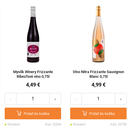
Myslík Winery Frizzante
Víno Nitra Frizzante Sauvignon
Ríbezľové víno 0,75l
Blanc 0,75l
4,49 €
4,99 €
-
+
-
+
Pridať do košíka
Pridať do košíka
Skladom
Kód: 22304
Skladom
Kód: 20758