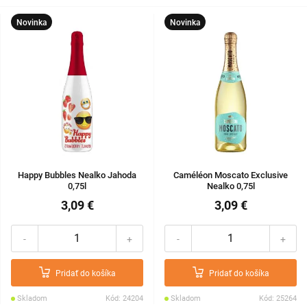
Novinka
Novinka
Happy Bubbles Nealko Jahoda
Caméléon Moscato Exclusive
0,75l
Nealko 0,75l
3,09 €
3,09 €
-
+
-
+
Pridať do košíka
Pridať do košíka
Skladom
Kód: 24204
Skladom
Kód: 25264