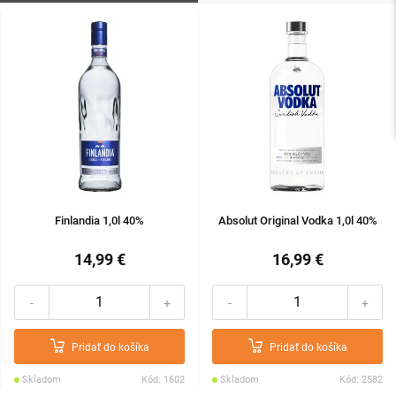
len etylalkohol a čo najmenej iných (tzv. vôňonosných) prímesí.
Finlandia 1,0l 40%
Absolut Original Vodka 1,0l 40%
14,99 €
16,99 €
-
+
-
+
Pridať do košíka
Pridať do košíka
Skladom
Kód: 1602
Skladom
Kód: 2582