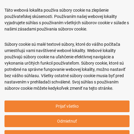
Predajňa ROKO
Táto webová lokalita používa súbory cookie na zlepšenie
Arm. gen. Svobodu 23/A
používateľskej skúsenosti. Používaním našej webovej lokality
080 01 Prešov
vyjadrujete súhlas s používaním všetkých súborov cookie v súlade s
našimi zásadami používania súborov cookie.
0917 466 578
sekcovpredajna@doroka.sk
Súbory cookie sú malé textové súbory, ktoré do vášho počítača
umiestňujú vami navštívené webové lokality. Webové lokality
Pon-Ned: 9:00 - 20:00
používajú súbory cookie na uľahčenie efektívnej navigácie a
vykonania určitých funkcií používateľom. Súbory cookie, ktoré sú
potrebné na správne fungovanie webovej lokality, možno nastaviť
bez vášho súhlasu. Všetky ostatné súbory cookie musia byť pred
nastavením v prehliadači schválené. Svoj súhlas s používaním
Podmienky nákupu
súborov cookie môžete kedykoľvek zmeniť na tejto stránke.
Informácie o firme
Prijať všetko
Copyright © 2011-2026 ROKO, s.r.o.
Odmietnuť
Upraviť nastavenia Cookies
Web dizajn: MARLOW DESIGN