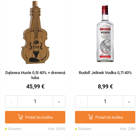
Dębowa Husle 0,5l 40% + drevená
Rudolf Jelínek Vodka 0,7l 40%
tuba
45,99 €
8,99 €
-
+
-
+
Pridať do košíka
Pridať do košíka
Skladom
Kód: 20093
Skladom
Kód: 2389