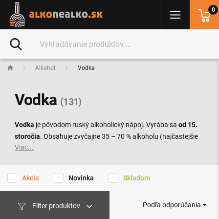
0
Alkohol
Vodka
Vodka
(131)
Vodka
je pôvodom ruský alkoholický nápoj. Vyrába sa
od 15.
storočia
. Obsahuje zvyčajne 35 – 70 % alkoholu (najčastejšie
Viac...
40 %). Vodka je väčšinou čírej farby a výrazne alkoholickej
chuti. Pomenovanie pochádza zo slovanského slova pre
vodu
.
Akcia
Novinka
Skladom
Konzumuje sa buď čistá (spravidla chladená) alebo v
kokteiloch zmiešaná s inými nápojmi (alkoholickými či
nealkoholickými). Vyrába sa z obilia, pričom teplota destilácie
Podľa odporúčania
Filter produktov
je taká nízka, aby výsledný produkt obsahoval podľa možnosti