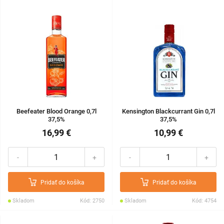
Beefeater Blood Orange 0,7l
Kensington Blackcurrant Gin 0,7l
37,5%
37,5%
16,99 €
10,99 €
-
+
-
+
Pridať do košíka
Pridať do košíka
Skladom
Kód: 2750
Skladom
Kód: 4754