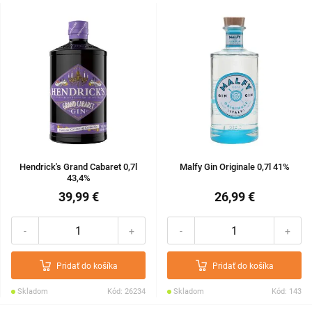
Hendrick's Grand Cabaret 0,7l
Malfy Gin Originale 0,7l 41%
43,4%
39,99 €
26,99 €
-
+
-
+
Pridať do košíka
Pridať do košíka
Skladom
Kód: 26234
Skladom
Kód: 143