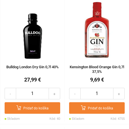
Bulldog London Dry Gin 0,7l 40%
Kensington Blood Orange Gin 0,7l
37,5%
27,99 €
9,69 €
-
+
-
+
Pridať do košíka
Pridať do košíka
Skladom
Kód: 40
Skladom
Kód: 4755