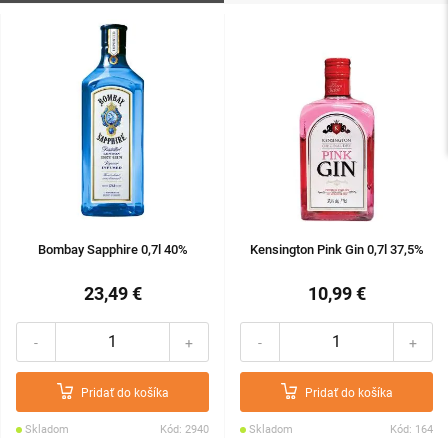
Bombay Sapphire 0,7l 40%
Kensington Pink Gin 0,7l 37,5%
23,49 €
10,99 €
-
+
-
+
Pridať do košíka
Pridať do košíka
Skladom
Kód: 2940
Skladom
Kód: 164