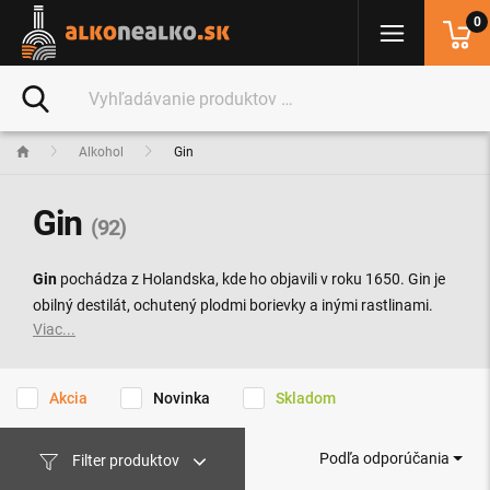
0
Alkohol
Gin
Gin
(92)
Gin
pochádza z Holandska, kde ho objavili v roku 1650. Gin je
obilný destilát, ochutený plodmi borievky a inými rastlinami.
Viac...
Môže sa podávať samostatne, ale aj súčasťou mnohých
koktailov. Po rokoch útlmu je výroba ginu v poslednom období
na vzostupe.
Akcia
Novinka
Skladom
Podľa odporúčania
Filter produktov