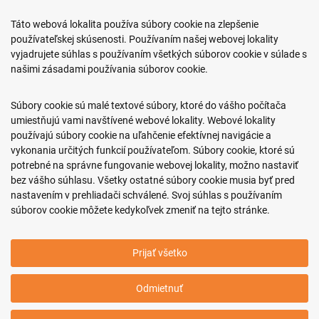
Predajňa ROKO
Táto webová lokalita používa súbory cookie na zlepšenie
Arm. gen. Svobodu 23/A
používateľskej skúsenosti. Používaním našej webovej lokality
080 01 Prešov
vyjadrujete súhlas s používaním všetkých súborov cookie v súlade s
našimi zásadami používania súborov cookie.
0917 466 578
sekcovpredajna@doroka.sk
Súbory cookie sú malé textové súbory, ktoré do vášho počítača
umiestňujú vami navštívené webové lokality. Webové lokality
Pon-Ned: 9:00 - 20:00
používajú súbory cookie na uľahčenie efektívnej navigácie a
vykonania určitých funkcií používateľom. Súbory cookie, ktoré sú
potrebné na správne fungovanie webovej lokality, možno nastaviť
bez vášho súhlasu. Všetky ostatné súbory cookie musia byť pred
nastavením v prehliadači schválené. Svoj súhlas s používaním
Podmienky nákupu
súborov cookie môžete kedykoľvek zmeniť na tejto stránke.
Informácie o firme
Prijať všetko
Copyright © 2011-2026 ROKO, s.r.o.
Odmietnuť
Upraviť nastavenia Cookies
Web dizajn: MARLOW DESIGN