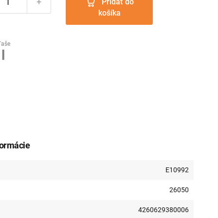
+
Pridať do
košíka
ľaše
l
formácie
E10992
26050
4260629380006