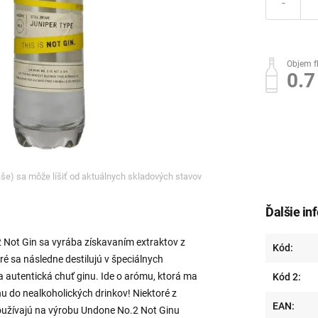
-
Objem f
0.7 
ľaše) sa môže líšiť od aktuálnych skladových stavov
Ďalšie in
 Not Gin sa vyrába získavaním extraktov z
Kód:
oré sa následne destilujú v špeciálnych
a autentická chuť ginu. Ide o arómu, ktorá ma
Kód 2:
u do nealkoholických drinkov! Niektoré z
EAN:
používajú na výrobu Undone No.2 Not Ginu