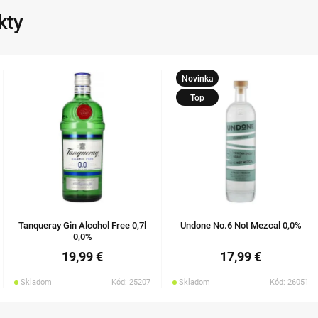
kty
Novinka
Top
Tanqueray Gin Alcohol Free 0,7l
Undone No.6 Not Mezcal 0,0%
0,0%
19,99 €
17,99 €
Skladom
Kód: 25207
Skladom
Kód: 26051