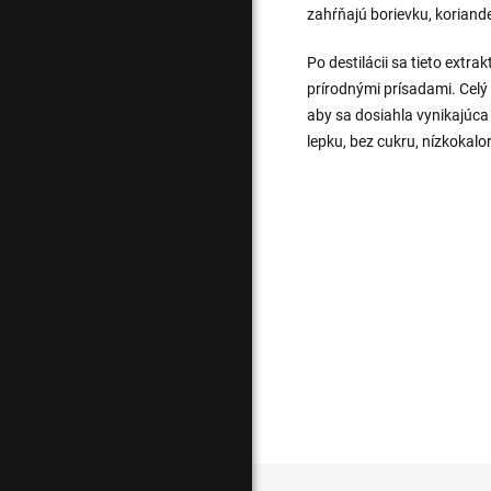
zahŕňajú borievku, koriande
Po destilácii sa tieto extr
prírodnými prísadami. Celý 
aby sa dosiahla vynikajúca 
lepku, bez cukru, nízkokalo