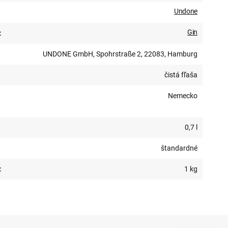
Undone
Gin
:
UNDONE GmbH, Spohrstraße 2, 22083, Hamburg
čistá fľaša
Nemecko
0,7 l
štandardné
:
1 kg