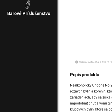
Barové Príslušenstvo
Vizuál (etiketa a tvar f
Popis produktu
Nealkoholický Undone No.2
rôznych bylín a korenín, kt
zariadeniach, aby sa získal
napodobniť chuť a vôňu gin
kľúčových bylín, ktoré sa 