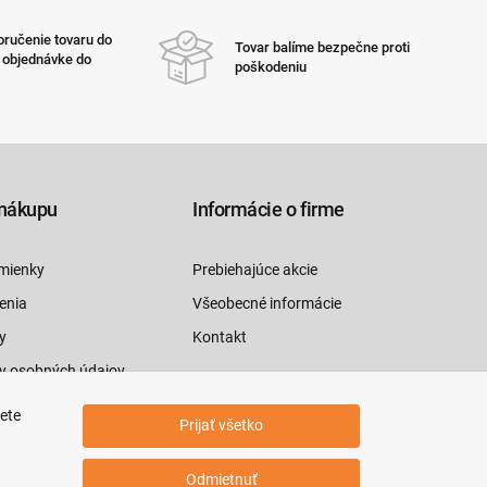
ručenie tovaru do
Tovar balíme bezpečne proti
i objednávke do
poškodeniu
nákupu
Informácie o firme
mienky
Prebiehajúce akcie
enia
Všeobecné informácie
y
Kontakt
y osobných údajov
luvy tu
jete
Prijať všetko
Odmietnuť