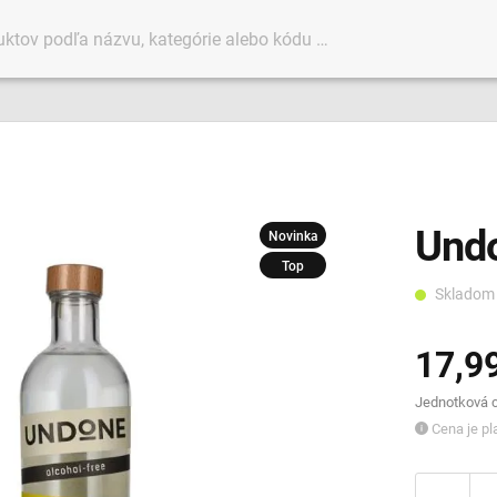
Undo
Novinka
Top
Sklado
17,9
Jednotková ce
Cena je pla