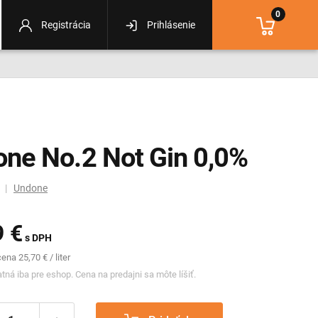
0
Registrácia
Prihlásenie
ne No.2 Not Gin 0,0%
m |
Undone
9 €
s DPH
na 25,70 € / liter
tná iba pre eshop. Cena na predajni sa môte líšiť.