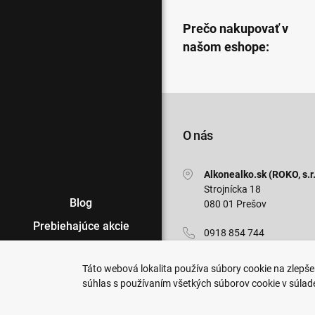
Prečo nakupovať v
našom eshope:
O nás
Alkonealko.sk (ROKO, s.r.
Strojnícka 18
Blog
080 01 Prešov
Prebiehajúce akcie
0918 854 744
Veľkoobchod
info@alkonealko.sk
Táto webová lokalita používa súbory cookie na zlepšen
Predajne
súhlas s používaním všetkých súborov cookie v súlad
Pon-Pia: 7:00 - 15:30
Podmienky nákupu