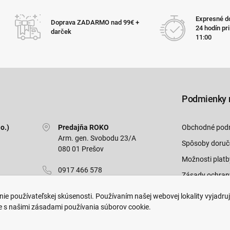
Expresné do
Doprava ZADARMO nad 99€ +
24 hodín pr
darček
11:00
Podmienky 
o.)
Predajňa ROKO
Obchodné pod
Arm. gen. Svobodu 23/A
Spôsoby doruč
080 01 Prešov
Možnosti platb
0917 466 578
Zásady ochran
sekcovpredajna@doroka.sk
Odstúpiť od zm
ie používateľskej skúsenosti. Používaním našej webovej lokality vyjadru
e s našimi zásadami používania súborov cookie.
Pon-Ned: 9:00 - 20:00