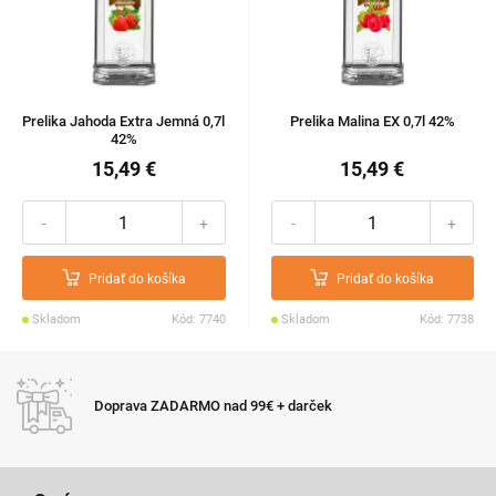
Prelika Jahoda Extra Jemná 0,7l
Prelika Malina EX 0,7l 42%
42%
15,49 €
15,49 €
-
+
-
+
Pridať do košíka
Pridať do košíka
Skladom
Kód: 7740
Skladom
Kód: 7738
Doprava ZADARMO nad 99€ + darček