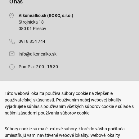
O nás
Alkonealko.sk (ROKO, s.r.o.)
Strojnícka 18
080 01 Prešov
0918 854 744
info@alkonealko.sk
Pon-Pia: 7:00 - 15:30
Predajňa ROKO
Táto webová lokalita používa súbory cookie na zlepšenie
Arm. gen. Svobodu 23/A
používateľskej skúsenosti. Používaním našej webovej lokality
080 01 Prešov
vyjadrujete súhlas s používaním všetkých súborov cookie v súlade s
našimi zásadami používania súborov cookie.
0917 466 578
sekcovpredajna@doroka.sk
Súbory cookie sú malé textové súbory, ktoré do vášho počítača
umiestňujú vami navštívené webové lokality. Webové lokality
Pon-Ned: 9:00 - 20:00