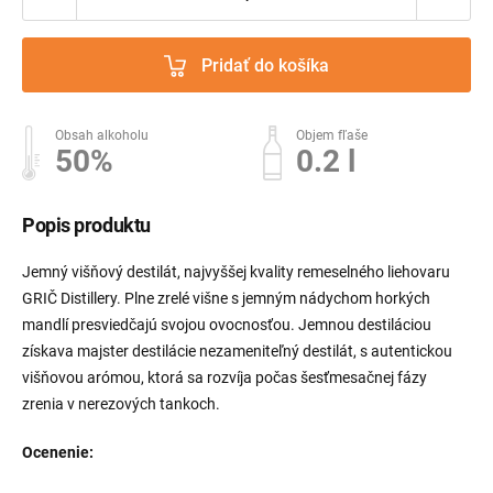
Pridať do košíka
Obsah alkoholu
Objem fľaše
50%
0.2 l
Popis produktu
Jemný višňový destilát, najvyššej kvality remeselného liehovaru
GRIČ Distillery. Plne zrelé višne s jemným nádychom horkých
mandlí presviedčajú svojou ovocnosťou. Jemnou destiláciou
získava majster destilácie nezameniteľný destilát, s autentickou
višňovou arómou, ktorá sa rozvíja počas šesťmesačnej fázy
zrenia v nerezových tankoch.
Ocenenie: