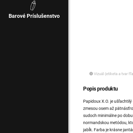
Barové Príslušenstvo
Vizuál (etiketa a tvar f
Popis produktu
Papidoux X.O. je ušľachtilý
zmesou osem až pätnásťroč
sudoch minimálne po dobu š
normandskou metódou, ktorá
jabĺk. Farba je krásne jan