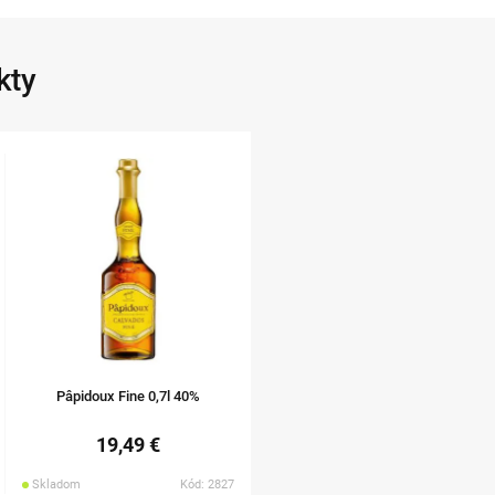
kty
Pâpidoux Fine 0,7l 40%
19,49 €
Skladom
Kód: 2827