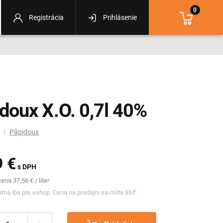
0
Registrácia
Prihlásenie
doux X.O. 0,7l 40%
m |
Pâpidoux
9 €
s DPH
na 37,56 € / liter
tná iba pre eshop. Cena na predajni sa môte líšiť.