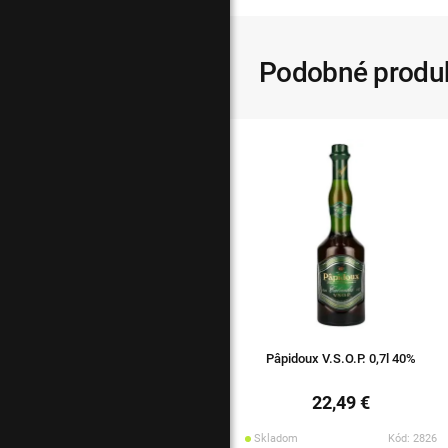
Podobné produ
Pâpidoux V.S.O.P. 0,7l 40%
22,49 €
Skladom
Kód: 2826