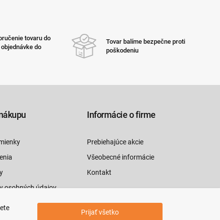
ručenie tovaru do
Tovar balíme bezpečne proti
i objednávke do
poškodeniu
nákupu
Informácie o firme
mienky
Prebiehajúce akcie
enia
Všeobecné informácie
y
Kontakt
y osobných údajov
luvy tu
jete
Prijať všetko