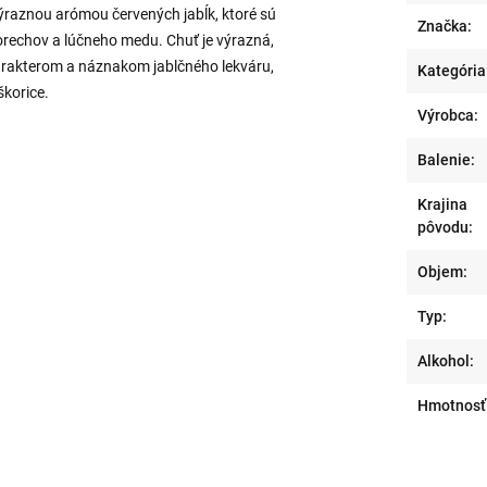
ýraznou arómou červených jabĺk, ktoré sú
Značka:
rechov a lúčneho medu. Chuť je výrazná,
rakterom a náznakom jablčného lekváru,
Kategória
korice.
Výrobca:
Balenie:
Krajina
pôvodu:
Objem:
Typ:
Alkohol:
Hmotnosť