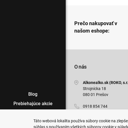
Prečo nakupovať v
našom eshope:
O nás
Alkonealko.sk (ROKO, s.r.
Strojnícka 18
Blog
080 01 Prešov
Prebiehajúce akcie
0918 854 744
Veľkoobchod
info@alkonealko.sk
Táto webová lokalita používa súbory cookie na zlepšen
Predajne
súhlas s používaním všetkých súborov cookie v súlad