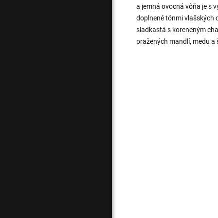
a jemná ovocná vôňa je s v
doplnené tónmi vlašských o
sladkastá s koreneným cha
pražených mandlí, medu a š