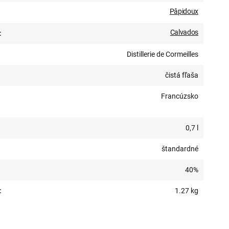
Pâpidoux
Calvados
:
Distillerie de Cormeilles
čistá fľaša
Francúzsko
0,7 l
štandardné
40%
:
1.27 kg