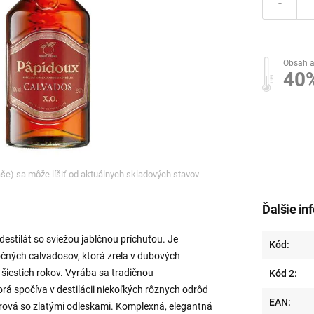
-
Obsah a
40
ľaše) sa môže líšiť od aktuálnych skladových stavov
Ďalšie in
 destilát so sviežou jablčnou príchuťou. Je
Kód:
ných calvadosov, ktorá zrela v dubových
iestich rokov. Vyrába sa tradičnou
Kód 2:
 spočíva v destilácii niekoľkých rôznych odrôd
EAN:
tárová so zlatými odleskami. Komplexná, elegantná