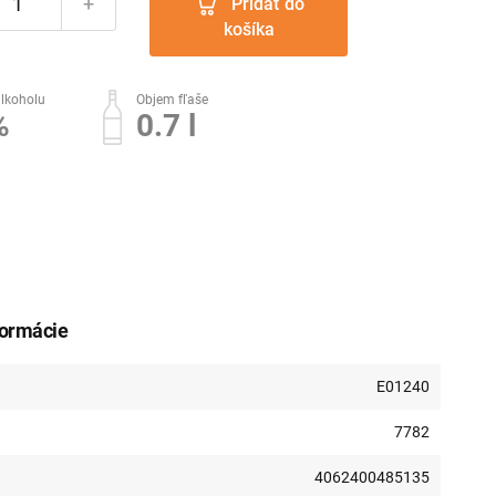
+
Pridať do
košíka
lkoholu
Objem fľaše
%
0.7 l
formácie
E01240
7782
4062400485135