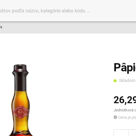
os
Pâpi
Sklado
26,2
Jednotková ce
Cena je pla