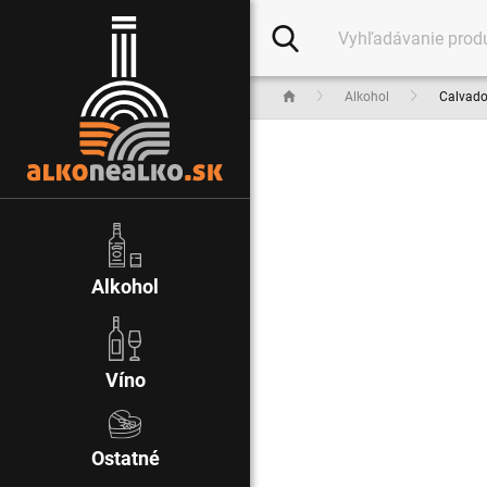
Alkohol
Calvad
Alkohol
Víno
Ostatné