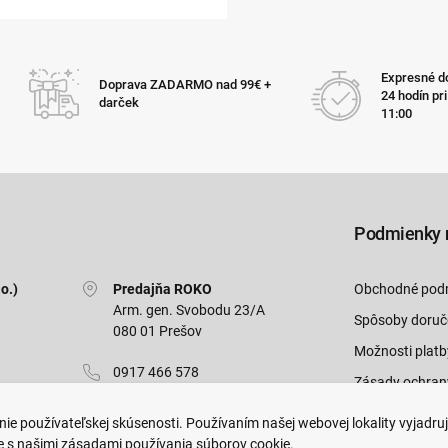
Expresné do
Doprava ZADARMO nad 99€ +
24 hodín pr
darček
11:00
Podmienky 
o.)
Predajňa ROKO
Obchodné pod
Arm. gen. Svobodu 23/A
Spôsoby doruč
080 01 Prešov
Možnosti platb
0917 466 578
Zásady ochran
sekcovpredajna@doroka.sk
Odstúpiť od zm
ie používateľskej skúsenosti. Používaním našej webovej lokality vyjadru
e s našimi zásadami používania súborov cookie.