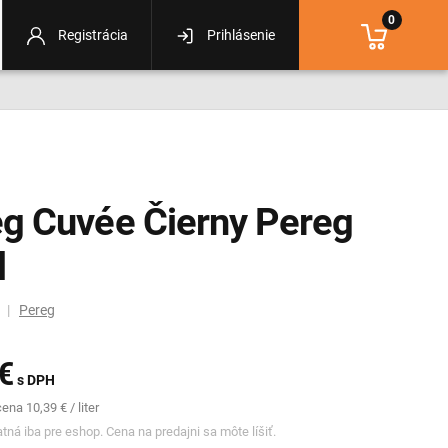
0
Registrácia
Prihlásenie
g Cuvée Čierny Pereg
l
m |
Pereg
€
s DPH
na 10,39 € / liter
tná iba pre eshop. Cena na predajni sa môte líšiť.