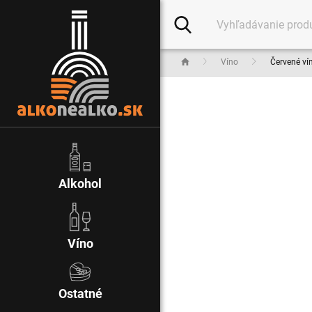
Víno
Červené ví
Alkohol
Víno
Ostatné