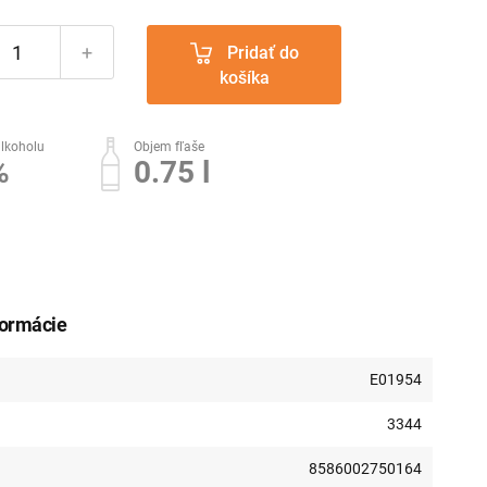
+
Pridať do
košíka
lkoholu
Objem fľaše
%
0.75 l
formácie
E01954
3344
8586002750164