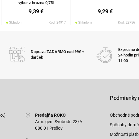
výber z hrozna 0,75l
9,39 €
9,29 €
Skladom
Kód: 24917
Skladom
Kód: 22756
Expresné do
Doprava ZADARMO nad 99€ +
24 hodín pr
darček
11:00
Podmienky 
o.)
Predajňa ROKO
Obchodné pod
Arm. gen. Svobodu 23/A
Spôsoby doruč
080 01 Prešov
Možnosti platb