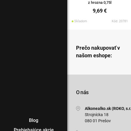
z hrozna 0,75l
9,69 €
Skladom
Kód: 20781
Prečo nakupovať v
našom eshope:
O nás
Alkonealko.sk (ROKO, s.r.
Strojnícka 18
Blog
080 01 Prešov
Prebiehajúce akcie