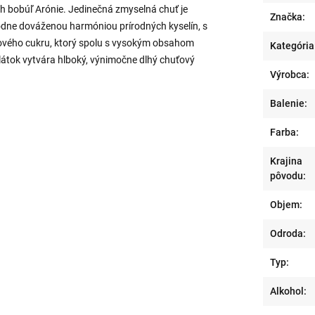
ch bobúľ Arónie. Jedinečná zmyselná chuť je
Značka:
odne dováženou harmóniou prírodných kyselín, s
vého cukru, ktorý spolu s vysokým obsahom
Kategória
látok vytvára hlboký, výnimočne dlhý chuťový
Výrobca:
Balenie:
Farba:
Krajina
pôvodu:
Objem:
Odroda:
Typ:
Alkohol: