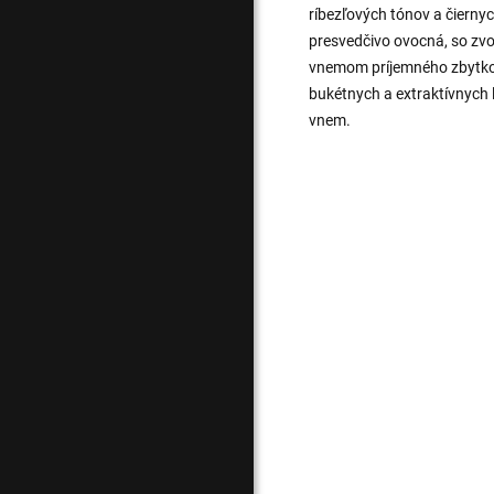
ríbezľových tónov a čierny
presvedčivo ovocná, so zv
vnemom príjemného zbytko
bukétnych a extraktívnych 
vnem.