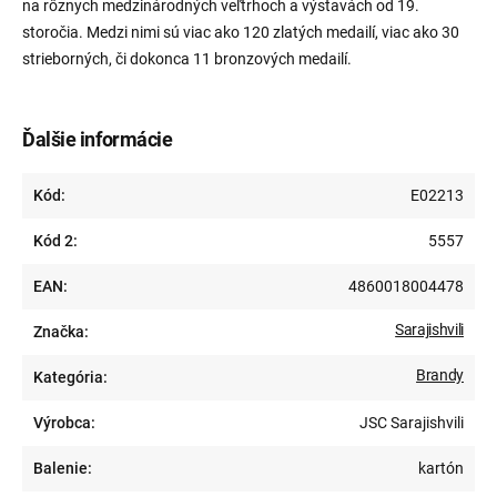
na rôznych medzinárodných veľtrhoch a výstavách od 19.
storočia. Medzi nimi sú viac ako 120 zlatých medailí, viac ako 30
strieborných, či dokonca 11 bronzových medailí.
Ďalšie informácie
Kód:
E02213
Kód 2:
5557
EAN:
4860018004478
Sarajishvili
Značka:
Brandy
Kategória:
Výrobca:
JSC Sarajishvili
Balenie:
kartón