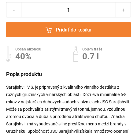
-
+
Pridať do košíka
Obsah alkoholu
Objem fľaše
40%
0.7 l
Popis produktu
Sarajishvili V.S. je pripravený z kvalitného ​​vinného destilátu z
rôznych gruzínskych vinárskych oblastí. Dozrieva minimálne 6-8
rokov v najstarších dubových sudoch v pivniciach JSC Sarajishvili.
Môže sa pochváliť zlatistými tmavými tónmi, jemnou, vzdušnou
arómou ovocia a duba s prírodnou atraktívnou chuťou. Značka
Sarajishvili má vybudované silné prestížne meno medzi brandy v
Gruzínsku. Spoločnosť JSC Sarajishvili získala množstvo ocenení