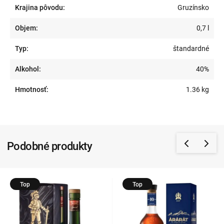
Krajina pôvodu:
Gruzínsko
Objem:
0,7 l
Typ:
štandardné
Alkohol:
40%
Hmotnosť:
1.36 kg
Podobné produkty
Top
Top