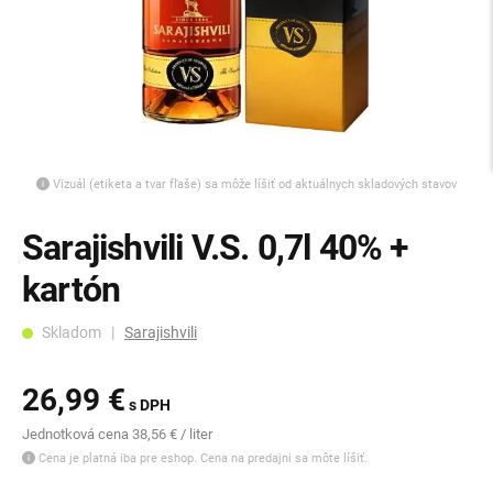
Vizuál (etiketa a tvar fľaše) sa môže líšiť od aktuálnych skladových stavov
Sarajishvili V.S. 0,7l 40% +
kartón
Skladom |
Sarajishvili
26,99 €
s DPH
Jednotková cena 38,56 € / liter
Cena je platná iba pre eshop. Cena na predajni sa môte líšiť.