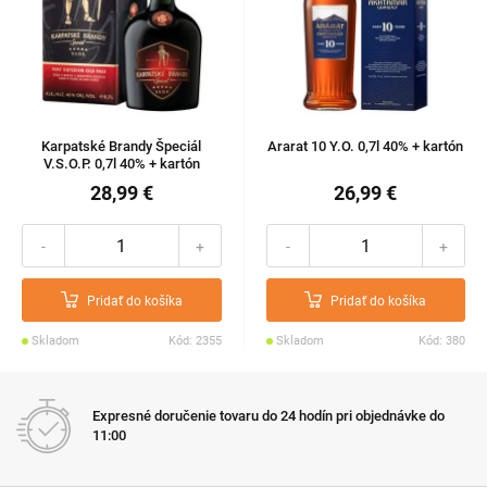
Karpatské Brandy Špeciál
Ararat 10 Y.O. 0,7l 40% + kartón
V.S.O.P. 0,7l 40% + kartón
28,99 €
26,99 €
-
+
-
+
Pridať do košíka
Pridať do košíka
Skladom
Kód: 2355
Skladom
Kód: 380
Expresné doručenie tovaru do 24 hodín pri objednávke do
11:00