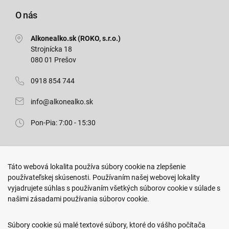
O nás
Alkonealko.sk (ROKO, s.r.o.)
Strojnícka 18
080 01 Prešov
0918 854 744
info@alkonealko.sk
Pon-Pia: 7:00 - 15:30
Predajňa ROKO
Táto webová lokalita používa súbory cookie na zlepšenie
Arm. gen. Svobodu 23/A
používateľskej skúsenosti. Používaním našej webovej lokality
080 01 Prešov
vyjadrujete súhlas s používaním všetkých súborov cookie v súlade s
našimi zásadami používania súborov cookie.
0917 466 578
sekcovpredajna@doroka.sk
Súbory cookie sú malé textové súbory, ktoré do vášho počítača