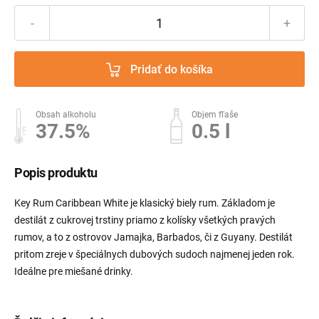
-
+
Pridať do košíka
Obsah alkoholu
Objem fľaše
37.5%
0.5 l
Popis produktu
Key Rum Caribbean White je klasický biely rum. Základom je
destilát z cukrovej trstiny priamo z kolísky všetkých pravých
rumov, a to z ostrovov Jamajka, Barbados, či z Guyany. Destilát
pritom zreje v špeciálnych dubových sudoch najmenej jeden rok.
Ideálne pre miešané drinky.