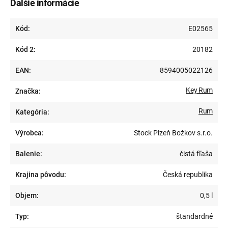
Ďalšie informácie
Kód:
E02565
Kód 2:
20182
EAN:
8594005022126
Key Rum
Značka:
Rum
Kategória:
Výrobca:
Stock Plzeň Božkov s.r.o.
Balenie:
čistá fľaša
Krajina pôvodu:
Česká republika
Objem:
0,5 l
Typ:
štandardné