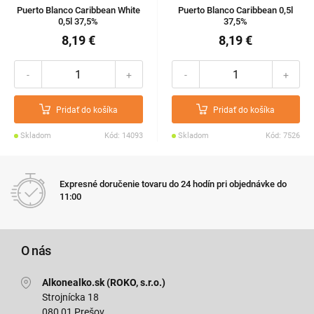
Puerto Blanco Caribbean White
Puerto Blanco Caribbean 0,5l
0,5l 37,5%
37,5%
8,19 €
8,19 €
-
+
-
+
Pridať do košíka
Pridať do košíka
Skladom
Kód: 14093
Skladom
Kód: 7526
Expresné doručenie tovaru do 24 hodín pri objednávke do
11:00
O nás
Alkonealko.sk (ROKO, s.r.o.)
Strojnícka 18
080 01 Prešov