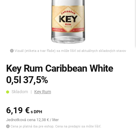
Vizuál (etiketa a tvar fľaše) sa môže líšiť od aktuálnych skladových stavov
Key Rum Caribbean White
0,5l 37,5%
Skladom |
Key Rum
6,19 €
s DPH
Jednotková cena 12,38 € / liter
Cena je platná iba pre eshop. Cena na predajni sa môte líšiť.