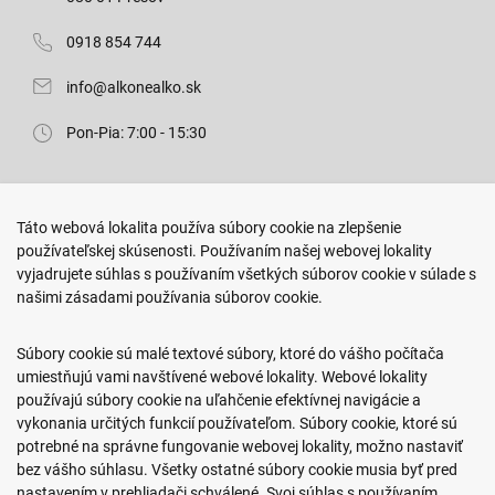
0918 854 744
info@alkonealko.sk
Pon-Pia: 7:00 - 15:30
Predajňa ROKO
Táto webová lokalita používa súbory cookie na zlepšenie
Arm. gen. Svobodu 23/A
používateľskej skúsenosti. Používaním našej webovej lokality
080 01 Prešov
vyjadrujete súhlas s používaním všetkých súborov cookie v súlade s
našimi zásadami používania súborov cookie.
0917 466 578
sekcovpredajna@doroka.sk
Súbory cookie sú malé textové súbory, ktoré do vášho počítača
umiestňujú vami navštívené webové lokality. Webové lokality
Pon-Ned: 9:00 - 20:00
používajú súbory cookie na uľahčenie efektívnej navigácie a
vykonania určitých funkcií používateľom. Súbory cookie, ktoré sú
potrebné na správne fungovanie webovej lokality, možno nastaviť
bez vášho súhlasu. Všetky ostatné súbory cookie musia byť pred
nastavením v prehliadači schválené. Svoj súhlas s používaním