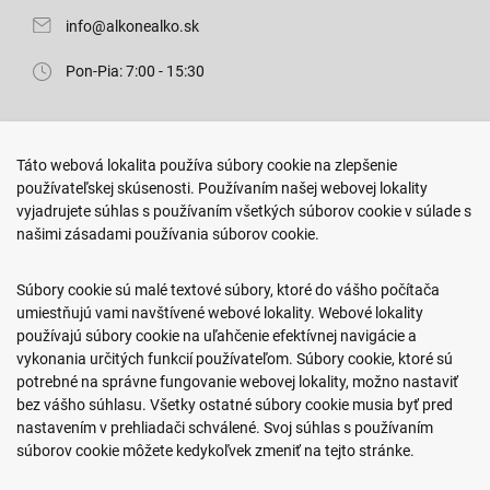
info@alkonealko.sk
Pon-Pia: 7:00 - 15:30
Predajňa ROKO
Táto webová lokalita používa súbory cookie na zlepšenie
Arm. gen. Svobodu 23/A
používateľskej skúsenosti. Používaním našej webovej lokality
080 01 Prešov
vyjadrujete súhlas s používaním všetkých súborov cookie v súlade s
našimi zásadami používania súborov cookie.
0917 466 578
sekcovpredajna@doroka.sk
Súbory cookie sú malé textové súbory, ktoré do vášho počítača
umiestňujú vami navštívené webové lokality. Webové lokality
Pon-Ned: 9:00 - 20:00
používajú súbory cookie na uľahčenie efektívnej navigácie a
vykonania určitých funkcií používateľom. Súbory cookie, ktoré sú
potrebné na správne fungovanie webovej lokality, možno nastaviť
bez vášho súhlasu. Všetky ostatné súbory cookie musia byť pred
nastavením v prehliadači schválené. Svoj súhlas s používaním
Podmienky nákupu
súborov cookie môžete kedykoľvek zmeniť na tejto stránke.