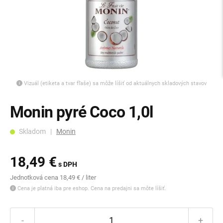
Vizuál (etiketa a tvar fľaše) sa môže líšiť od aktuálnych skladových stavov
Monin pyré Coco 1,0l
Skladom |
Monin
18,49 €
s DPH
Jednotková cena 18,49 € / liter
Cena je platná iba pre eshop. Cena na predajni sa môte líšiť.
-
+