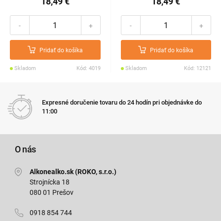
18,49 €
18,49 €
-
+
-
+
Pridať do košíka
Pridať do košíka
Skladom
Kód: 4019
Skladom
Kód: 12121
Expresné doručenie tovaru do 24 hodín pri objednávke do
11:00
O nás
Alkonealko.sk (ROKO, s.r.o.)
Strojnícka 18
080 01 Prešov
0918 854 744