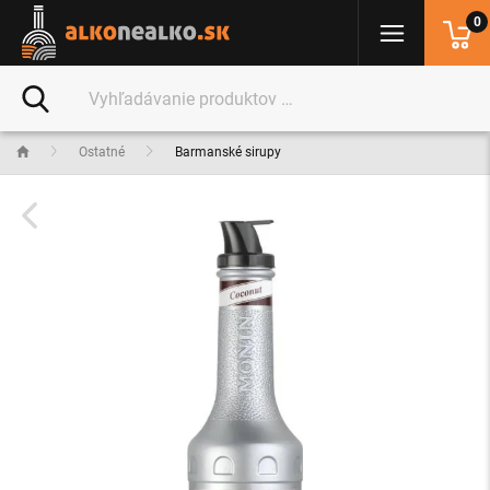
0
Ostatné
Barmanské sirupy