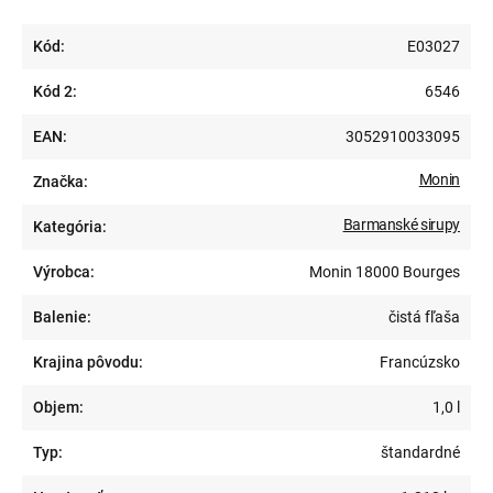
Kód:
E03027
Kód 2:
6546
EAN:
3052910033095
Monin
Značka:
Barmanské sirupy
Kategória:
Výrobca:
Monin 18000 Bourges
Balenie:
čistá fľaša
Krajina pôvodu:
Francúzsko
Objem:
1,0 l
Typ:
štandardné