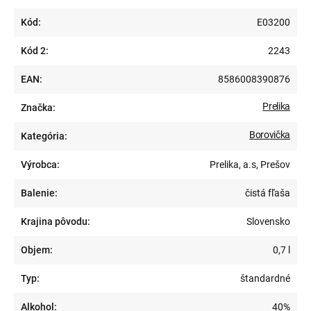
Kód:
E03200
Kód 2:
2243
EAN:
8586008390876
Prelika
Značka:
Borovička
Kategória:
Výrobca:
Prelika, a.s, Prešov
Balenie:
čistá fľaša
Krajina pôvodu:
Slovensko
Objem:
0,7 l
Typ:
štandardné
Alkohol:
40%