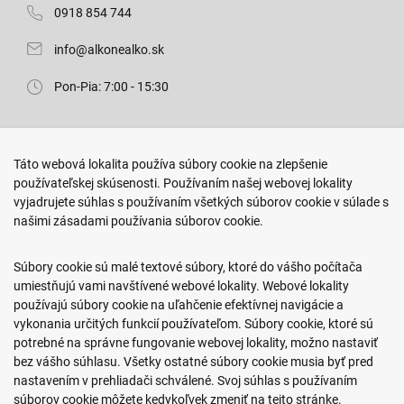
0918 854 744
info@alkonealko.sk
Pon-Pia: 7:00 - 15:30
Predajňa ROKO
Táto webová lokalita používa súbory cookie na zlepšenie
Arm. gen. Svobodu 23/A
používateľskej skúsenosti. Používaním našej webovej lokality
080 01 Prešov
vyjadrujete súhlas s používaním všetkých súborov cookie v súlade s
našimi zásadami používania súborov cookie.
0917 466 578
sekcovpredajna@doroka.sk
Súbory cookie sú malé textové súbory, ktoré do vášho počítača
umiestňujú vami navštívené webové lokality. Webové lokality
Pon-Ned: 9:00 - 20:00
používajú súbory cookie na uľahčenie efektívnej navigácie a
vykonania určitých funkcií používateľom. Súbory cookie, ktoré sú
potrebné na správne fungovanie webovej lokality, možno nastaviť
bez vášho súhlasu. Všetky ostatné súbory cookie musia byť pred
nastavením v prehliadači schválené. Svoj súhlas s používaním
Podmienky nákupu
súborov cookie môžete kedykoľvek zmeniť na tejto stránke.