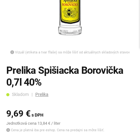
Vizuál (etiketa a tvar fľaše) sa môže líšiť od aktuálnych skladových stavov
Prelika Spišiacka Borovička
0,7l 40%
Skladom |
Prelika
9,69 €
s DPH
Jednotková cena 13,84 € / liter
Cena je platná iba pre eshop. Cena na predajni sa môte líšiť.