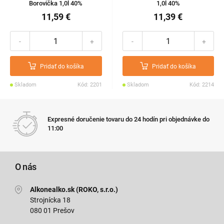
Borovička 1,0l 40%
1,0l 40%
11,59 €
11,39 €
-
+
-
+
Pridať do košíka
Pridať do košíka
Skladom
Kód: 2201
Skladom
Kód: 2214
Expresné doručenie tovaru do 24 hodín pri objednávke do
11:00
O nás
Alkonealko.sk (ROKO, s.r.o.)
Strojnícka 18
080 01 Prešov