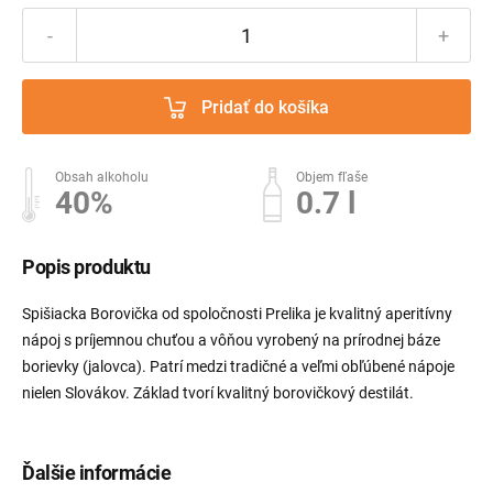
-
+
Pridať do košíka
Obsah alkoholu
Objem fľaše
40%
0.7 l
Popis produktu
Spišiacka Borovička od spoločnosti Prelika je kvalitný aperitívny
nápoj s príjemnou chuťou a vôňou vyrobený na prírodnej báze
borievky (jalovca). Patrí medzi tradičné a veľmi obľúbené nápoje
nielen Slovákov. Základ tvorí kvalitný borovičkový destilát.
Ďalšie informácie