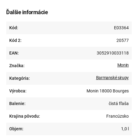
Ďalšie informácie
Kód:
E03364
Kód 2:
20577
EAN:
3052910033118
Monin
Značka:
Barmanské sirupy
Kategória:
Výrobca:
Monin 18000 Bourges
Balenie:
čistá fľaša
Krajina pôvodu:
Francúzsko
Objem:
1,0 l