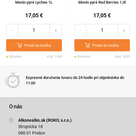
Monin pyré Lychee 1L
Monin pyré Red Berries 1,0l
17,05 €
17,05 €
-
+
-
+
Pridať do košíka
Pridať do košíka
Skladom
Kód: 1934
Skladom
Kód: 4020
Expresné doručenie tovaru do 24 hodín pri objednávke do
11:00
O nás
Alkonealko.sk (ROKO, s.r.o.)
Strojnícka 18
080 01 Prešov