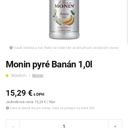
Vizuál (etiketa a tvar fľaše) sa môže líšiť od aktuálnych skladových stavov
Monin pyré Banán 1,0l
Skladom |
Monin
15,29 €
s DPH
Jednotková cena 15,29 € / liter
Cena je platná iba pre eshop. Cena na predajni sa môte líšiť.
-
+