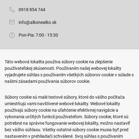
0918 854 744
info@alkonealko.sk
Pon-Pia: 7:00 - 15:30
Predajňa ROKO
Táto webová lokalita používa súbory cookie na zlepšenie
Arm. gen. Svobodu 23/A
používateľskej skúsenosti. Používaním našej webovej lokality
080 01 Prešov
vyjadrujete súhlas s používaním všetkých súborov cookie v súlade s
našimi zásadami používania súborov cookie.
0917 466 578
sekcovpredajna@doroka.sk
Súbory cookie sú malé textové súbory, ktoré do vášho počítača
umiestňujú vami navštívené webové lokality. Webové lokality
Pon-Ned: 9:00 - 20:00
používajú súbory cookie na uľahčenie efektívnej navigácie a
vykonania určitých funkcií používateľom. Súbory cookie, ktoré sú
potrebné na správne fungovanie webovej lokality, možno nastaviť
bez vášho súhlasu. Všetky ostatné súbory cookie musia byť pred
nastavením v prehliadači schválené. Svoj súhlas s používaním
Podmienky nákupu