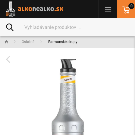
0
Ostatné
Barmanské sirupy