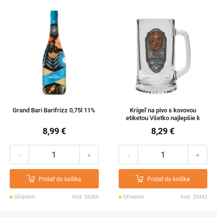
Grand Bari Barifrizz 0,75l 11%
Krígeľ na pivo s kovovou
etiketou Všetko najlepšie k
narodeninám "40" 0,5l
8,99 €
8,29 €
-
+
-
+
Pridať do košíka
Pridať do košíka
Skladom
Kód: 26366
Skladom
Kód: 20442