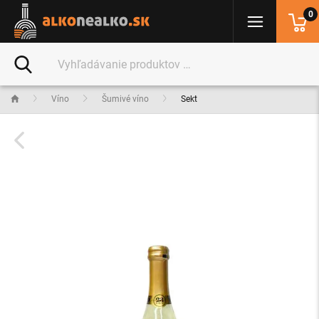
0
Víno
Šumivé víno
Sekt