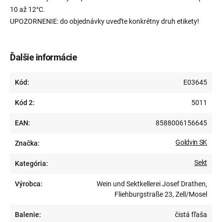
10 až 12°C.
UPOZORNENIE: do objednávky uveďte konkrétny druh etikety!
Ďalšie informácie
Kód:
E03645
Kód 2:
5011
EAN:
8588006156645
Goldvin SK
Značka:
Sekt
Kategória:
Výrobca:
Wein und Sektkellerei Josef Drathen,
Fliehburgstraße 23, Zell/Mosel
Balenie:
čistá fľaša