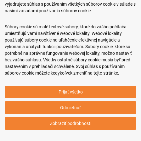
vyjadrujete súhlas s používaním všetkých súborov cookie v súlade s
našimi zásadami používania súborov cookie.
0917 466 578
sekcovpredajna@doroka.sk
Súbory cookie sú malé textové súbory, ktoré do vášho počítača
umiestňujú vami navštívené webové lokality. Webové lokality
Pon-Ned: 9:00 - 20:00
používajú súbory cookie na uľahčenie efektívnej navigácie a
vykonania určitých funkcií používateľom. Súbory cookie, ktoré sú
potrebné na správne fungovanie webovej lokality, možno nastaviť
bez vášho súhlasu. Všetky ostatné súbory cookie musia byť pred
nastavením v prehliadači schválené. Svoj súhlas s používaním
Podmienky nákupu
súborov cookie môžete kedykoľvek zmeniť na tejto stránke.
Informácie o firme
Prijať všetko
Copyright © 2011-2026 ROKO, s.r.o.
Odmietnuť
Upraviť nastavenia Cookies
Web dizajn: MARLOW DESIGN
Zobraziť podrobnosti