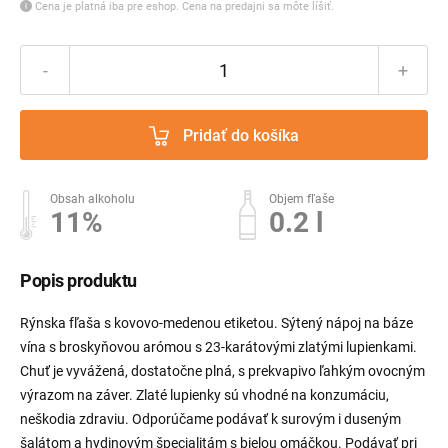
Cena je platná iba pre eshop. Cena na predajni sa môte líšiť.
-
+
Pridať do košíka
Obsah alkoholu
Objem fľaše
11%
0.2 l
Popis produktu
Rýnska fľaša s kovovo-medenou etiketou. Sýtený nápoj na báze
vína s broskyňovou arómou s 23-karátovými zlatými lupienkami.
Chuť je vyvážená, dostatočne plná, s prekvapivo ľahkým ovocným
výrazom na záver. Zlaté lupienky sú vhodné na konzumáciu,
neškodia zdraviu. Odporúčame podávať k surovým i duseným
šalátom a hydinovým špecialitám s bielou omáčkou. Podávať pri