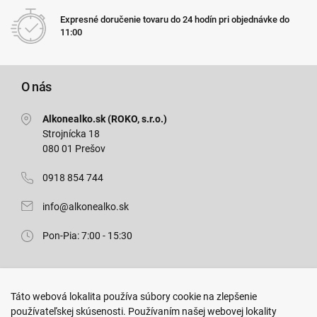
Expresné doručenie tovaru do 24 hodín pri objednávke do
11:00
O nás
Alkonealko.sk (ROKO, s.r.o.)
Strojnícka 18
080 01 Prešov
0918 854 744
info@alkonealko.sk
Pon-Pia: 7:00 - 15:30
Predajňa ROKO
Táto webová lokalita používa súbory cookie na zlepšenie
Arm. gen. Svobodu 23/A
používateľskej skúsenosti. Používaním našej webovej lokality
080 01 Prešov