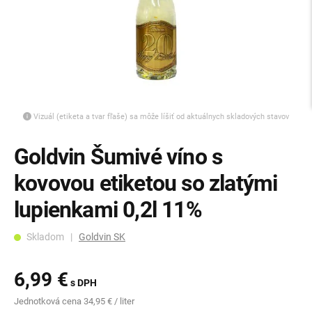
Vizuál (etiketa a tvar fľaše) sa môže líšiť od aktuálnych skladových stavov
Goldvin Šumivé víno s
kovovou etiketou so zlatými
lupienkami 0,2l 11%
Skladom |
Goldvin SK
6,99 €
s DPH
Jednotková cena 34,95 € / liter