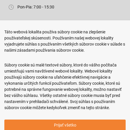
Pon-Pia: 7:00 - 15:30
Predajňa ROKO
Táto webová lokalita používa súbory cookie na zlepšenie
Arm. gen. Svobodu 23/A
používateľskej skúsenosti. Používaním našej webovej lokality
080 01 Prešov
vyjadrujete súhlas s používaním všetkých súborov cookie v súlade s
našimi zásadami používania súborov cookie.
0917 466 578
sekcovpredajna@doroka.sk
Súbory cookie sú malé textové súbory, ktoré do vášho počítača
umiestňujú vami navštívené webové lokality. Webové lokality
Pon-Ned: 9:00 - 20:00
používajú súbory cookie na uľahčenie efektívnej navigácie a
vykonania určitých funkcií používateľom. Súbory cookie, ktoré sú
potrebné na správne fungovanie webovej lokality, možno nastaviť
bez vášho súhlasu. Všetky ostatné súbory cookie musia byť pred
nastavením v prehliadači schválené. Svoj súhlas s používaním
Podmienky nákupu
súborov cookie môžete kedykoľvek zmeniť na tejto stránke.
Informácie o firme
Prijať všetko