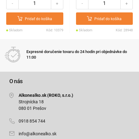
-
+
-
+
Pridať do košíka
Pridať do košíka
Skladom
Kód: 10379
Skladom
Kód: 28948
Expresné doručenie tovaru do 24 hodín pri objednávke do
11:00
O nás
Alkonealko.sk (ROKO, s.r.o.)
Strojnícka 18
080 01 Prešov
0918 854 744
info@alkonealko.sk