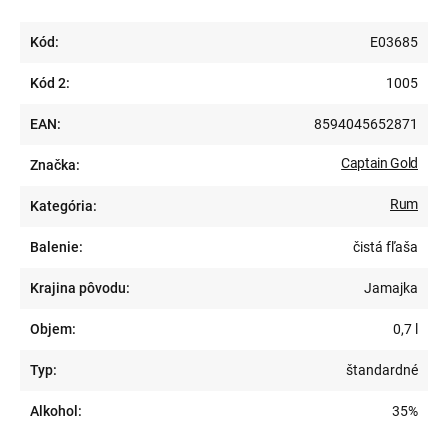
Kód:
E03685
Kód 2:
1005
EAN:
8594045652871
Captain Gold
Značka:
Rum
Kategória:
Balenie:
čistá fľaša
Krajina pôvodu:
Jamajka
Objem:
0,7 l
Typ:
štandardné
Alkohol:
35%