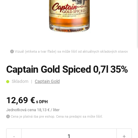
Vizuál (etiketa a tvar fľaše) sa môže líšiť od aktuálnych skladových stavov
Captain Gold Spiced 0,7l 35%
Skladom |
Captain Gold
12,69 €
s DPH
Jednotková cena 18,13 € / liter
Cena je platná iba pre eshop. Cena na predajni sa môte líšiť.
-
+