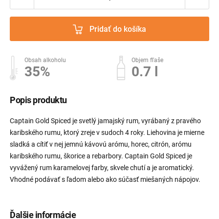
Pridať do košíka
Obsah alkoholu
Objem fľaše
35%
0.7 l
Popis produktu
Captain Gold Spiced je svetlý jamajský rum, vyrábaný z pravého
karibského rumu, ktorý zreje v sudoch 4 roky. Liehovina je mierne
sladká a cítiť v nej jemnú kávovú arómu, horec, citrón, arómu
karibského rumu, škorice a rebarbory. Captain Gold Spiced je
vyvážený rum karamelovej farby, skvele chutí a je aromatický.
Vhodné podávať s ľadom alebo ako súčasť miešaných nápojov.
Ďalšie informácie