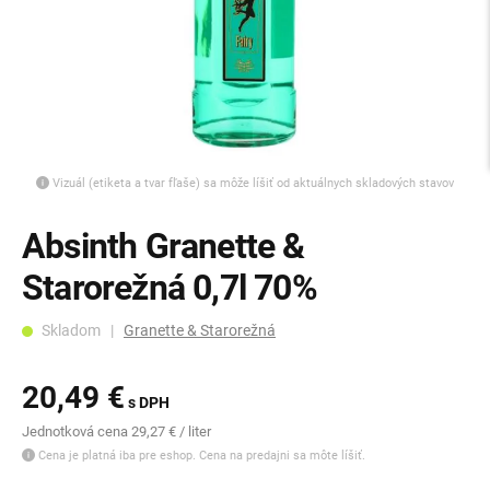
Vizuál (etiketa a tvar fľaše) sa môže líšiť od aktuálnych skladových stavov
Absinth Granette &
Starorežná 0,7l 70%
Skladom |
Granette & Starorežná
20,49 €
s DPH
Jednotková cena 29,27 € / liter
Cena je platná iba pre eshop. Cena na predajni sa môte líšiť.