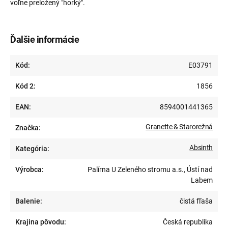
voľne preložený "horký".
Ďalšie informácie
Kód:
E03791
Kód 2:
1856
EAN:
8594001441365
Granette & Starorežná
Značka:
Absinth
Kategória:
Výrobca:
Palírna U Zeleného stromu a.s., Ústí nad
Labem
Balenie:
čistá fľaša
Krajina pôvodu:
Česká republika