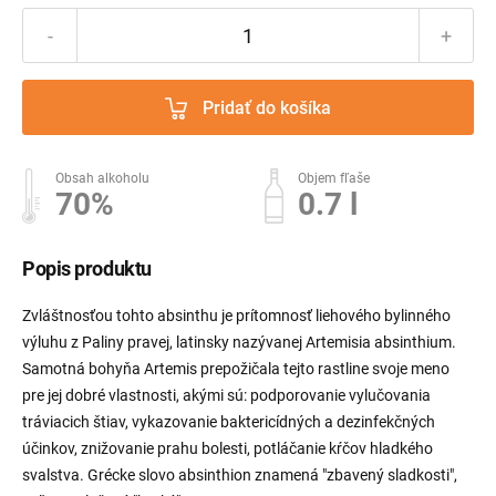
-
+
Pridať do košíka
Obsah alkoholu
Objem fľaše
70%
0.7 l
Popis produktu
Zvláštnosťou tohto absinthu je prítomnosť liehového bylinného
výluhu z Paliny pravej, latinsky nazývanej Artemisia absinthium.
Samotná bohyňa Artemis prepožičala tejto rastline svoje meno
pre jej dobré vlastnosti, akými sú: podporovanie vylučovania
tráviacich štiav, vykazovanie baktericídných a dezinfekčných
účinkov, znižovanie prahu bolesti, potláčanie kŕčov hladkého
svalstva. Grécke slovo absinthion znamená "zbavený sladkosti",