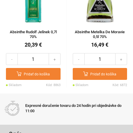
Absinthe Rudolf Jelínek 0,7l
Absinthe Metelka De Moravie
70%
0,5l 70%
20,39 €
16,49 €
-
+
-
+
Pridať do košíka
Pridať do košíka
Skladom
Kód: 8863
Skladom
Kód: 6872
Expresné doručenie tovaru do 24 hodín pri objednávke do
11:00