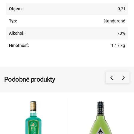
Objem:
0,7 l
Typ:
štandardné
Alkohol:
70%
Hmotnosť:
1.17 kg
Podobné produkty