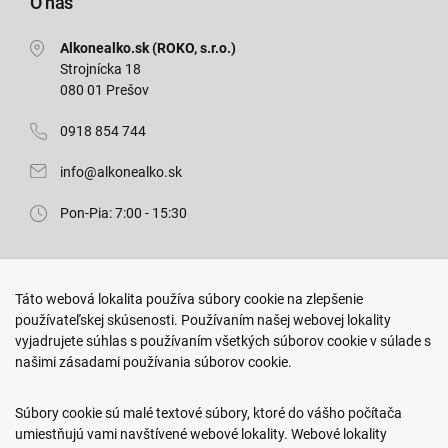
O nás
Alkonealko.sk (ROKO, s.r.o.)
Strojnícka 18
080 01 Prešov
0918 854 744
info@alkonealko.sk
Pon-Pia: 7:00 - 15:30
Predajňa ROKO
Táto webová lokalita používa súbory cookie na zlepšenie
Arm. gen. Svobodu 23/A
používateľskej skúsenosti. Používaním našej webovej lokality
080 01 Prešov
vyjadrujete súhlas s používaním všetkých súborov cookie v súlade s
našimi zásadami používania súborov cookie.
0917 466 578
sekcovpredajna@doroka.sk
Súbory cookie sú malé textové súbory, ktoré do vášho počítača
umiestňujú vami navštívené webové lokality. Webové lokality
Pon-Ned: 9:00 - 20:00