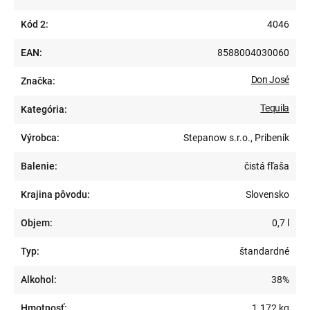
Kód 2:
4046
EAN:
8588004030060
Don José
Značka:
Tequila
Kategória:
Výrobca:
Stepanow s.r.o., Pribeník
Balenie:
čistá fľaša
Krajina pôvodu:
Slovensko
Objem:
0,7 l
Typ:
štandardné
Alkohol:
38%
Hmotnosť:
1.172 kg