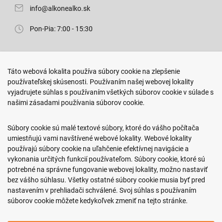
info@alkonealko.sk
Pon-Pia: 7:00 - 15:30
Predajňa ROKO
Táto webová lokalita používa súbory cookie na zlepšenie
Arm. gen. Svobodu 23/A
používateľskej skúsenosti. Používaním našej webovej lokality
080 01 Prešov
vyjadrujete súhlas s používaním všetkých súborov cookie v súlade s
našimi zásadami používania súborov cookie.
0917 466 578
sekcovpredajna@doroka.sk
Súbory cookie sú malé textové súbory, ktoré do vášho počítača
umiestňujú vami navštívené webové lokality. Webové lokality
Pon-Ned: 9:00 - 20:00
používajú súbory cookie na uľahčenie efektívnej navigácie a
vykonania určitých funkcií používateľom. Súbory cookie, ktoré sú
potrebné na správne fungovanie webovej lokality, možno nastaviť
bez vášho súhlasu. Všetky ostatné súbory cookie musia byť pred
nastavením v prehliadači schválené. Svoj súhlas s používaním
Podmienky nákupu
súborov cookie môžete kedykoľvek zmeniť na tejto stránke.
Informácie o firme