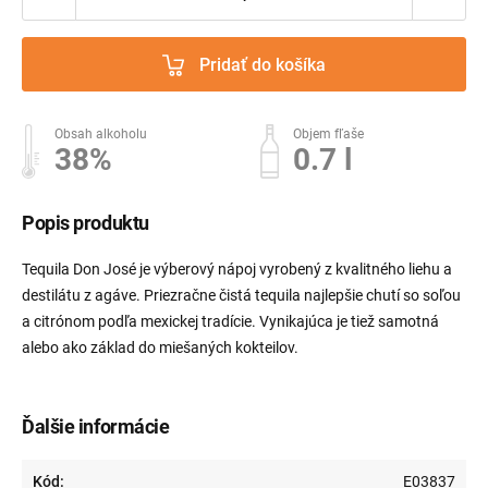
Pridať do košíka
Obsah alkoholu
Objem fľaše
38%
0.7 l
Popis produktu
Tequila Don José je výberový nápoj vyrobený z kvalitného liehu a
destilátu z agáve. Priezračne čistá tequila najlepšie chutí so soľou
a citrónom podľa mexickej tradície. Vynikajúca je tiež samotná
alebo ako základ do miešaných kokteilov.
Ďalšie informácie
Kód:
E03837