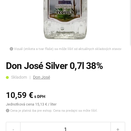
Vizuál (etiketa a tvar fľaše) sa môže líšiť od aktuálnych skladových stavov
Don José Silver 0,7l 38%
Skladom |
Don José
10,59 €
s DPH
Jednotková cena 15,13 € / liter
Cena je platná iba pre eshop. Cena na predajni sa môte líšiť.
-
+