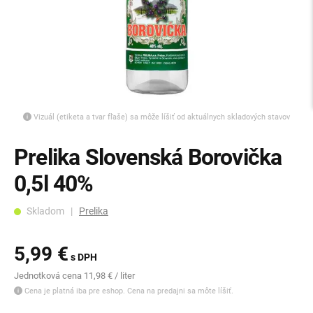
Vizuál (etiketa a tvar fľaše) sa môže líšiť od aktuálnych skladových stavov
Prelika Slovenská Borovička
0,5l 40%
Skladom |
Prelika
5,99 €
s DPH
Jednotková cena 11,98 € / liter
Cena je platná iba pre eshop. Cena na predajni sa môte líšiť.