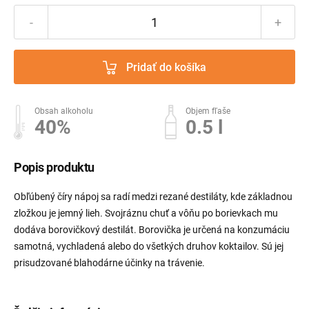
-
+
Pridať do košíka
Obsah alkoholu
Objem fľaše
40%
0.5 l
Popis produktu
Obľúbený číry nápoj sa radí medzi rezané destiláty, kde základnou
zložkou je jemný lieh. Svojráznu chuť a vôňu po borievkach mu
dodáva borovičkový destilát. Borovička je určená na konzumáciu
samotná, vychladená alebo do všetkých druhov koktailov. Sú jej
prisudzované blahodárne účinky na trávenie.