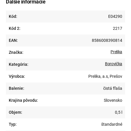
Ďalšie informácie
Kód:
E04290
Kód 2:
2217
EAN:
8586008390814
Prelika
Značka:
Borovička
Kategória:
Výrobca:
Prelika, a.s, Prešov
Balenie:
čistá fľaša
Krajina pôvodu:
Slovensko
Objem:
0,5 l
Typ:
štandardné