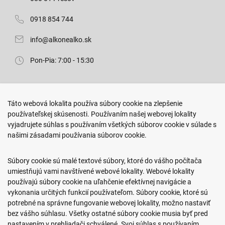
0918 854 744
info@alkonealko.sk
Pon-Pia: 7:00 - 15:30
Predajňa ROKO
Táto webová lokalita používa súbory cookie na zlepšenie
Arm. gen. Svobodu 23/A
používateľskej skúsenosti. Používaním našej webovej lokality
080 01 Prešov
vyjadrujete súhlas s používaním všetkých súborov cookie v súlade s
našimi zásadami používania súborov cookie.
0917 466 578
sekcovpredajna@doroka.sk
Súbory cookie sú malé textové súbory, ktoré do vášho počítača
umiestňujú vami navštívené webové lokality. Webové lokality
Pon-Ned: 9:00 - 20:00
používajú súbory cookie na uľahčenie efektívnej navigácie a
vykonania určitých funkcií používateľom. Súbory cookie, ktoré sú
potrebné na správne fungovanie webovej lokality, možno nastaviť
bez vášho súhlasu. Všetky ostatné súbory cookie musia byť pred
nastavením v prehliadači schválené. Svoj súhlas s používaním