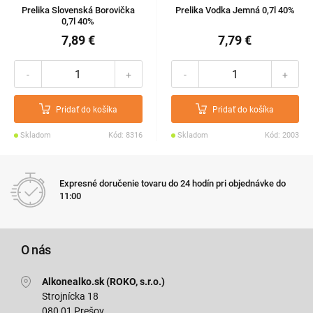
Prelika Slovenská Borovička
Prelika Vodka Jemná 0,7l 40%
0,7l 40%
7,89 €
7,79 €
-
+
-
+
Pridať do košíka
Pridať do košíka
Skladom
Kód: 8316
Skladom
Kód: 2003
Expresné doručenie tovaru do 24 hodín pri objednávke do
11:00
O nás
Alkonealko.sk (ROKO, s.r.o.)
Strojnícka 18
080 01 Prešov