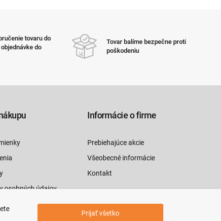
ručenie tovaru do
Tovar balíme bezpečne proti
i objednávke do
poškodeniu
nákupu
Informácie o firme
mienky
Prebiehajúce akcie
enia
Všeobecné informácie
y
Kontakt
y osobných údajov
luvy tu
jete
Prijať všetko