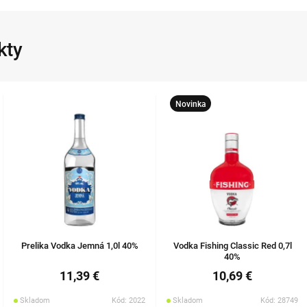
kty
Novinka
Prelika Vodka Jemná 1,0l 40%
Vodka Fishing Classic Red 0,7l
40%
11,39 €
10,69 €
Skladom
Kód: 2022
Skladom
Kód: 28749