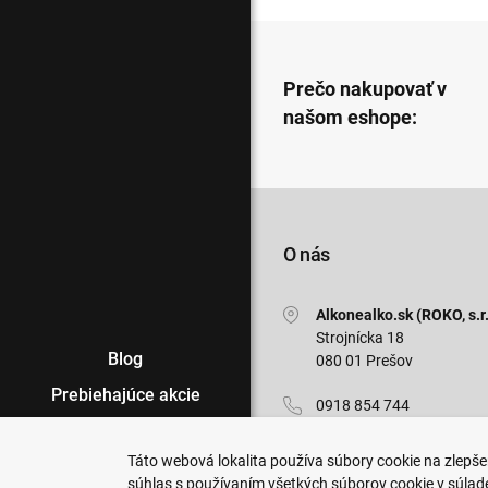
Prečo nakupovať v
našom eshope:
O nás
Alkonealko.sk (ROKO, s.r.
Strojnícka 18
Blog
080 01 Prešov
Prebiehajúce akcie
0918 854 744
Veľkoobchod
info@alkonealko.sk
Táto webová lokalita používa súbory cookie na zlepšen
Predajne
súhlas s používaním všetkých súborov cookie v súlad