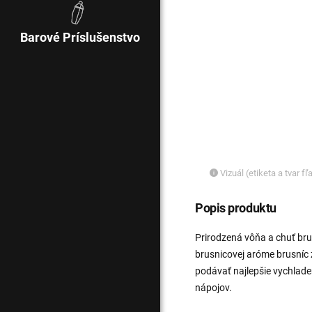
Barové Príslušenstvo
Vizuál (etiketa a tvar f
Popis produktu
Prirodzená vôňa a chuť brus
brusnicovej aróme brusníc
podávať najlepšie vychlade
nápojov.