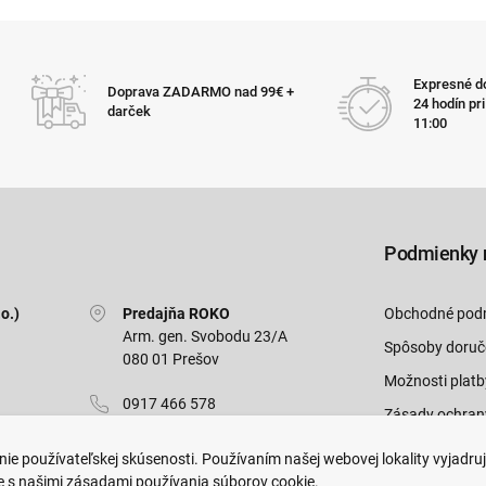
Expresné do
Doprava ZADARMO nad 99€ +
24 hodín pr
darček
11:00
Podmienky 
o.)
Predajňa ROKO
Obchodné pod
Arm. gen. Svobodu 23/A
Spôsoby doruč
080 01 Prešov
Možnosti platb
0917 466 578
Zásady ochran
sekcovpredajna@doroka.sk
Odstúpiť od zm
ie používateľskej skúsenosti. Používaním našej webovej lokality vyjadru
e s našimi zásadami používania súborov cookie.