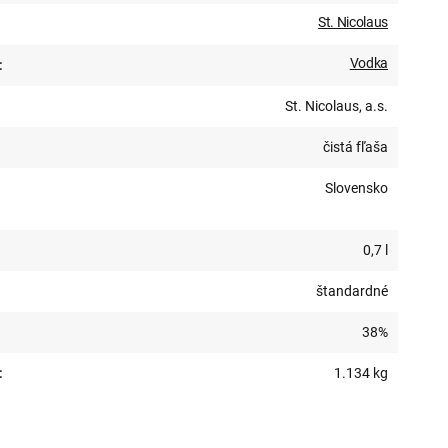
St. Nicolaus
Vodka
:
St. Nicolaus, a.s.
čistá fľaša
Slovensko
0,7 l
štandardné
38%
:
1.134 kg