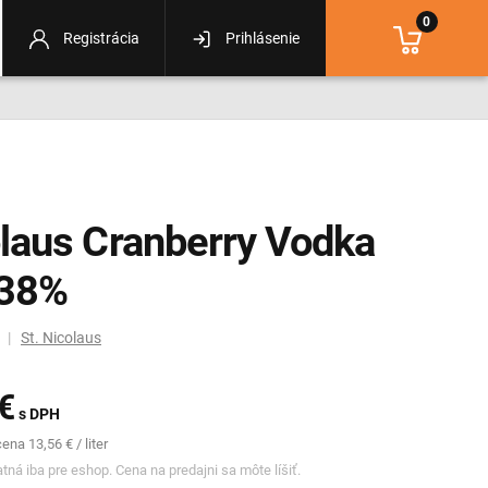
0
Registrácia
Prihlásenie
laus Cranberry Vodka
 38%
m |
St. Nicolaus
€
s DPH
na 13,56 € / liter
tná iba pre eshop. Cena na predajni sa môte líšiť.