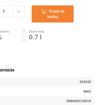
+
Pridať do
košíka
lkoholu
Objem fľaše
%
0.7 l
formácie
E04320
8865
8586000135918