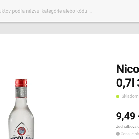
Nico
0,7l
Sklado
9,49 
Jednotková ce
Cena je pla