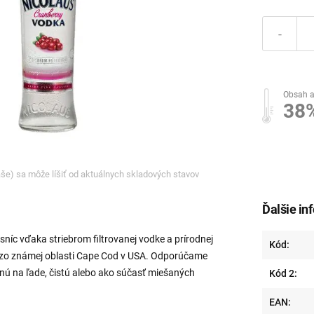
-
Obsah a
38
ľaše) sa môže líšiť od aktuálnych skladových stavov
Ďalšie in
níc vďaka striebrom filtrovanej vodke a prírodnej
Kód:
 zo známej oblasti Cape Cod v USA. Odporúčame
nú na ľade, čistú alebo ako súčasť miešaných
Kód 2:
EAN: