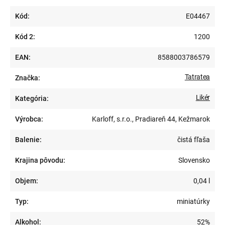
Kód:
E04467
Kód 2:
1200
EAN:
8588003786579
Tatratea
Značka:
Likér
Kategória:
Výrobca:
Karloff, s.r.o., Pradiareň 44, Kežmarok
Balenie:
čistá fľaša
Krajina pôvodu:
Slovensko
Objem:
0,04 l
Typ:
miniatúrky
Alkohol:
52%