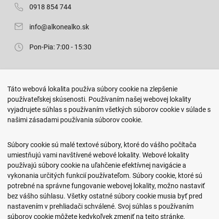
0918 854 744
info@alkonealko.sk
Pon-Pia: 7:00 - 15:30
Predajňa ROKO
Táto webová lokalita používa súbory cookie na zlepšenie
Arm. gen. Svobodu 23/A
používateľskej skúsenosti. Používaním našej webovej lokality
080 01 Prešov
vyjadrujete súhlas s používaním všetkých súborov cookie v súlade s
našimi zásadami používania súborov cookie.
0917 466 578
sekcovpredajna@doroka.sk
Súbory cookie sú malé textové súbory, ktoré do vášho počítača
umiestňujú vami navštívené webové lokality. Webové lokality
Pon-Ned: 9:00 - 20:00
používajú súbory cookie na uľahčenie efektívnej navigácie a
vykonania určitých funkcií používateľom. Súbory cookie, ktoré sú
potrebné na správne fungovanie webovej lokality, možno nastaviť
bez vášho súhlasu. Všetky ostatné súbory cookie musia byť pred
nastavením v prehliadači schválené. Svoj súhlas s používaním
Podmienky nákupu
súborov cookie môžete kedykoľvek zmeniť na tejto stránke.