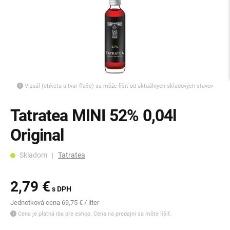
Vizuál (etiketa a tvar fľaše) sa môže líšiť od aktuálnych skladových stavov
Tatratea MINI 52% 0,04l
Original
Skladom |
Tatratea
2,79 €
s DPH
Jednotková cena 69,75 € / liter
Cena je platná iba pre eshop. Cena na predajni sa môte líšiť.