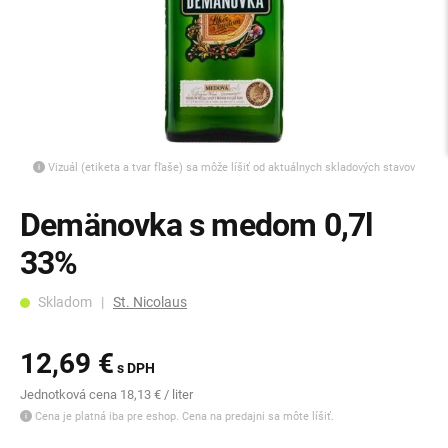
Vizuál (etiketa a tvar fľaše) sa môže líšiť od aktuálnych skladových stavov
Demänovka s medom 0,7l
33%
Skladom |
St. Nicolaus
12,69 €
s DPH
Jednotková cena 18,13 € / liter
Cena je platná iba pre eshop. Cena na predajni sa môte líšiť.