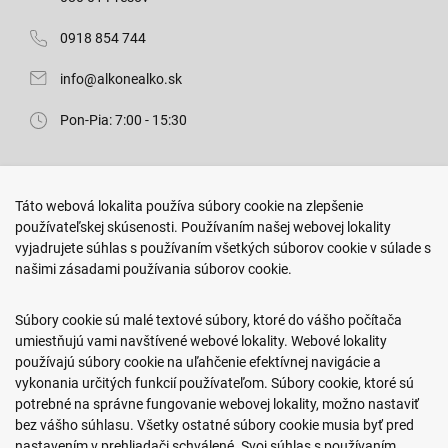
0918 854 744
info@alkonealko.sk
Pon-Pia: 7:00 - 15:30
Predajňa ROKO
Táto webová lokalita používa súbory cookie na zlepšenie
Arm. gen. Svobodu 23/A
používateľskej skúsenosti. Používaním našej webovej lokality
080 01 Prešov
vyjadrujete súhlas s používaním všetkých súborov cookie v súlade s
našimi zásadami používania súborov cookie.
0917 466 578
sekcovpredajna@doroka.sk
Súbory cookie sú malé textové súbory, ktoré do vášho počítača
umiestňujú vami navštívené webové lokality. Webové lokality
Pon-Ned: 9:00 - 20:00
používajú súbory cookie na uľahčenie efektívnej navigácie a
vykonania určitých funkcií používateľom. Súbory cookie, ktoré sú
potrebné na správne fungovanie webovej lokality, možno nastaviť
bez vášho súhlasu. Všetky ostatné súbory cookie musia byť pred
nastavením v prehliadači schválené. Svoj súhlas s používaním