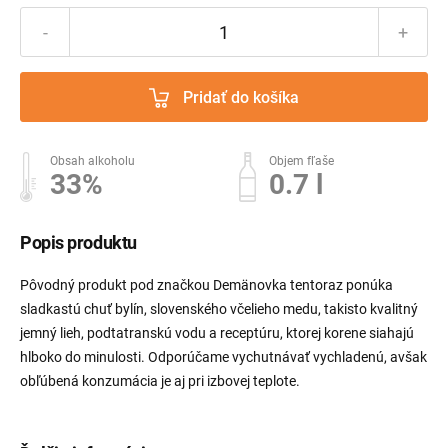
-
+
Pridať do košíka
Obsah alkoholu
Objem fľaše
33%
0.7 l
Popis produktu
Pôvodný produkt pod značkou Demänovka tentoraz ponúka
sladkastú chuť bylín, slovenského včelieho medu, takisto kvalitný
jemný lieh, podtatranskú vodu a receptúru, ktorej korene siahajú
hlboko do minulosti. Odporúčame vychutnávať vychladenú, avšak
obľúbená konzumácia je aj pri izbovej teplote.