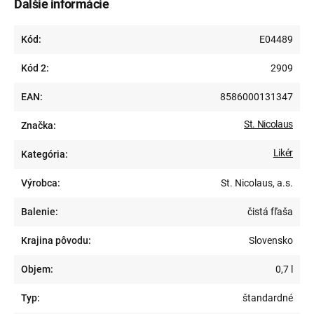
Ďalšie informácie
Kód:
E04489
Kód 2:
2909
EAN:
8586000131347
St. Nicolaus
Značka:
Likér
Kategória:
Výrobca:
St. Nicolaus, a.s.
Balenie:
čistá fľaša
Krajina pôvodu:
Slovensko
Objem:
0,7 l
Typ:
štandardné