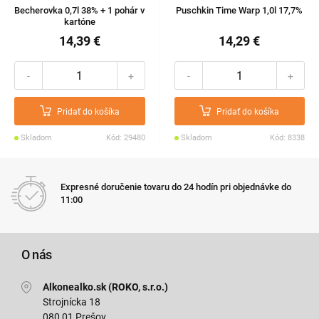
Becherovka 0,7l 38% + 1 pohár v
Puschkin Time Warp 1,0l 17,7%
kartóne
14,39 €
14,29 €
-
+
-
+
Pridať do košíka
Pridať do košíka
Skladom
Kód: 29480
Skladom
Kód: 8338
Expresné doručenie tovaru do 24 hodín pri objednávke do
11:00
O nás
Alkonealko.sk (ROKO, s.r.o.)
Strojnícka 18
080 01 Prešov