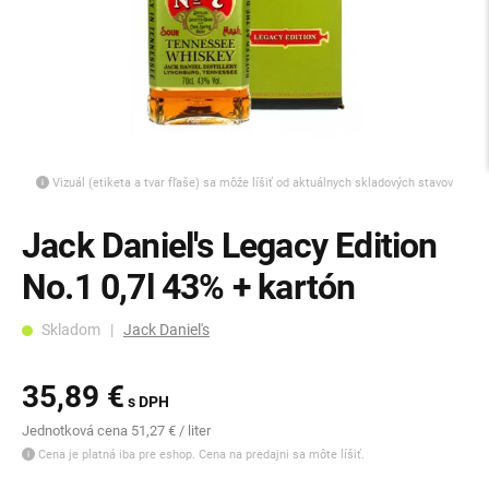
Vizuál (etiketa a tvar fľaše) sa môže líšiť od aktuálnych skladových stavov
Jack Daniel's Legacy Edition
No.1 0,7l 43% + kartón
Skladom |
Jack Daniel's
35,89 €
s DPH
Jednotková cena 51,27 € / liter
Cena je platná iba pre eshop. Cena na predajni sa môte líšiť.