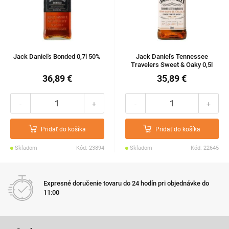
Jack Daniel's Bonded 0,7l 50%
Jack Daniel's Tennessee
Travelers Sweet & Oaky 0,5l
53,5%
36,89 €
35,89 €
-
+
-
+
Pridať do košíka
Pridať do košíka
Skladom
Kód: 23894
Skladom
Kód: 22645
Expresné doručenie tovaru do 24 hodín pri objednávke do
11:00