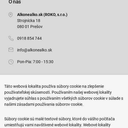
O nás
Alkonealko.sk (ROKO, s.r.o.)
Strojnícka 18
080 01 Prešov
0918 854 744
info@alkonealko.sk
Pon-Pia: 7:00 - 15:30
Predajňa ROKO
Táto webová lokalita používa súbory cookie na zlepšenie
Arm. gen. Svobodu 23/A
používateľskej skúsenosti. Používaním našej webovej lokality
080 01 Prešov
vyjadrujete súhlas s používaním všetkých súborov cookie v súlade s
našimi zásadami používania súborov cookie.
0917 466 578
sekcovpredajna@doroka.sk
Súbory cookie sú malé textové súbory, ktoré do vášho počítača
umiestňujú vami navštívené webové lokality. Webové lokality
Pon-Ned: 9:00 - 20:00