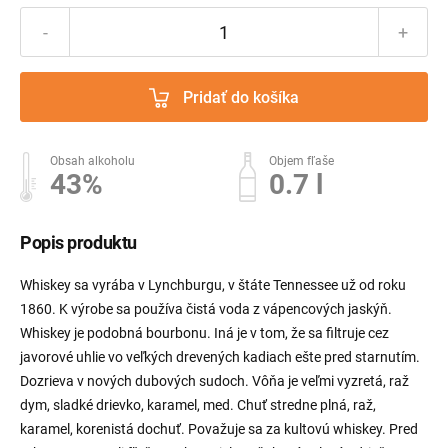
-
+
Pridať do košíka
Obsah alkoholu
Objem fľaše
43%
0.7 l
Popis produktu
Whiskey sa vyrába v Lynchburgu, v štáte Tennessee už od roku
1860. K výrobe sa používa čistá voda z vápencových jaskýň.
Whiskey je podobná bourbonu. Iná je v tom, že sa filtruje cez
javorové uhlie vo veľkých drevených kadiach ešte pred starnutím.
Dozrieva v nových dubových sudoch. Vôňa je veľmi vyzretá, raž
dym, sladké drievko, karamel, med. Chuť stredne plná, raž,
karamel, korenistá dochuť. Považuje sa za kultovú whiskey. Pred