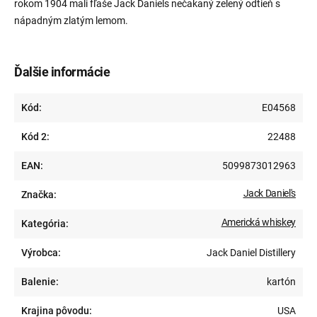
rokom 1904 mali fľaše Jack Daniels nečakaný zelený odtieň s
nápadným zlatým lemom.
Ďalšie informácie
Kód:
E04568
Kód 2:
22488
EAN:
5099873012963
Jack Daniel's
Značka:
Americká whiskey
Kategória:
Výrobca:
Jack Daniel Distillery
Balenie:
kartón
Krajina pôvodu:
USA