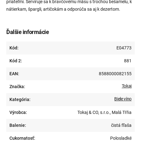
priateľmi. Servíruje sa k bravčovému mäsu s trochou bešamelu, k
nátierkam, špargli, artičokám a odporúča sa aj k dezertom.
Ďalšie informácie
Kód:
E04773
Kód 2:
881
EAN:
8588000082155
Tokaj
Značka:
Biele víno
Kategória:
Výrobca:
Tokaj & CO, s.r.o., Malá Tŕňa
Balenie:
čistá fľaša
Cukornatosť:
Polosladké