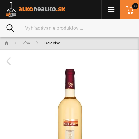
0
Víno
Biele víno