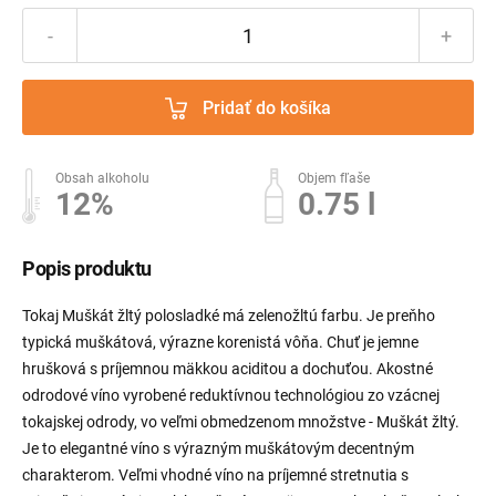
-
+
Pridať do košíka
Obsah alkoholu
Objem fľaše
12%
0.75 l
Popis produktu
Tokaj Muškát žltý polosladké má zelenožltú farbu. Je preňho
typická muškátová, výrazne korenistá vôňa. Chuť je jemne
hrušková s príjemnou mäkkou aciditou a dochuťou. Akostné
odrodové víno vyrobené reduktívnou technológiou zo vzácnej
tokajskej odrody, vo veľmi obmedzenom množstve - Muškát žltý.
Je to elegantné víno s výrazným muškátovým decentným
charakterom. Veľmi vhodné víno na príjemné stretnutia s