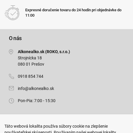
Expresné doručenie tovaru do 24 hodín pri objednávke do
11:00
O nás
Alkonealko.sk (ROKO, s.r.o.)
Strojnícka 18
080 01 Prešov
0918 854 744
info@alkonealko.sk
Pon-Pia: 7:00 - 15:30
Predajňa ROKO
Táto webová lokalita používa súbory cookie na zlepšenie
Arm. gen. Svobodu 23/A
používateľskej skúsenosti. Používaním našej webovej lokality
080 01 Prešov