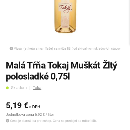
Vizuál (etiketa a tvar fľaše) sa môže líšiť od aktuálnych skladových stavov
Malá Tŕňa Tokaj Muškát Žltý
polosladké 0,75l
Skladom |
Tokaj
5,19 €
s DPH
Jednotková cena 6,92 € / liter
Cena je platná iba pre eshop. Cena na predajni sa môte líšiť.