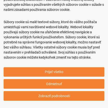
vyjadrujete súhlas s používaním všetkých súborov cookie v súlade s
našimi zásadami používania súborov cookie.
0917 466 578
sekcovpredajna@doroka.sk
Súbory cookie sú malé textové súbory, ktoré do vášho počítača
umiestňujú vami navštívené webové lokality. Webové lokality
Pon-Ned: 9:00 - 20:00
používajú súbory cookie na uľahčenie efektívnej navigácie a
vykonania určitých funkcií používateľom. Súbory cookie, ktoré sú
potrebné na správne fungovanie webovej lokality, možno nastaviť
bez vášho súhlasu. Všetky ostatné súbory cookie musia byť pred
nastavením v prehliadači schválené. Svoj súhlas s používaním
Podmienky nákupu
súborov cookie môžete kedykoľvek zmeniť na tejto stránke.
Informácie o firme
Prijať všetko
Copyright © 2011-2026 ROKO, s.r.o.
Odmietnuť
Upraviť nastavenia Cookies
Web dizajn: MARLOW DESIGN
Zobraziť podrobnosti