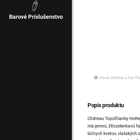
Barové Príslušenstvo
Vizuál (etiketa a tvar f
Popis produktu
Château Topoľčianky HoReC
má jemnú, žltozelenkavú fa
lúčnych kvetov, vlašských 