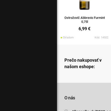
Ostrožovič Abbrevio Furmint
0,75l
6,99 €
Skladom
Kód: 14502
Prečo nakupovať v
našom eshope:
O nás