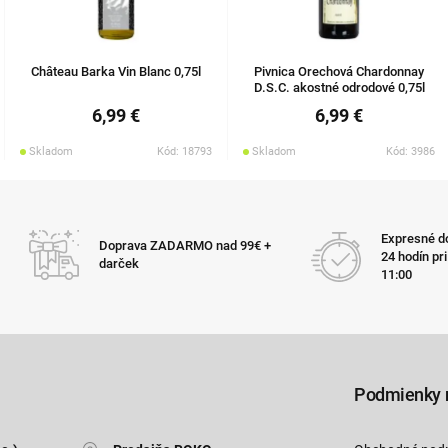
Château Barka Vin Blanc 0,75l
Pivnica Orechová Chardonnay
D.S.C. akostné odrodové 0,75l
6,99 €
6,99 €
Skladom
Kód: 18793
Skladom
Kód: 3986
Expresné do
Doprava ZADARMO nad 99€ +
24 hodín pr
darček
11:00
Podmienky 