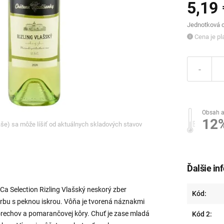
5,19 
Jednotková ce
Cena je pla
-
Obsah a
12
ľaše) sa môže líšiť od aktuálnych skladových stavov
Ďalšie in
a Selection Rizling Vlašský neskorý zber
Kód:
rbu s peknou iskrou. Vôňa je tvorená náznakmi
orechov a pomarančovej kôry. Chuť je zase mladá
Kód 2: