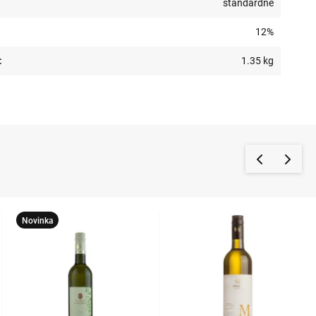
štandardné
12%
:
1.35 kg
Novinka