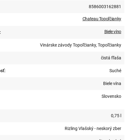
8586003162881
Chateau Topoľčianky
Biele víno
:
Vinárske závody Topoľčianky, Topoľčianky
čistá fľaša
sť:
Suché
Biele vína
Slovensko
0,75 l
Rizling Vlašský - neskorý zber