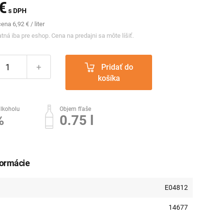
€
s DPH
na 6,92 € / liter
tná iba pre eshop. Cena na predajni sa môte líšiť.
+
Pridať do
košíka
lkoholu
Objem fľaše
%
0.75 l
formácie
E04812
14677