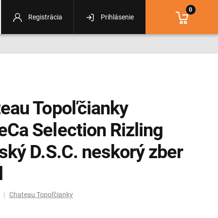
0
Registrácia
Prihlásenie
eau Topoľčianky
Ca Selection Rizling
ský D.S.C. neskorý zber
l
m |
Chateau Topoľčianky