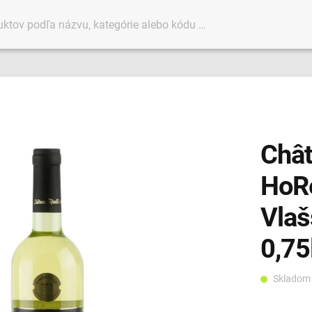
Chât
HoRe
Vlaš
0,75
Sklado