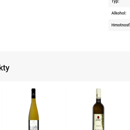
Typ:
Alkohol:
Hmotnosť
kty