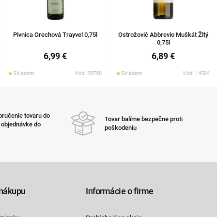
Pivnica Orechová Trayvel 0,75l
Ostrožovič Abbrevio Muškát Žltý
0,75l
6,99 €
6,89 €
Skladom
Kód: 28790
Skladom
Kód: 14504
ručenie tovaru do
Tovar balíme bezpečne proti
i objednávke do
poškodeniu
nákupu
Informácie o firme