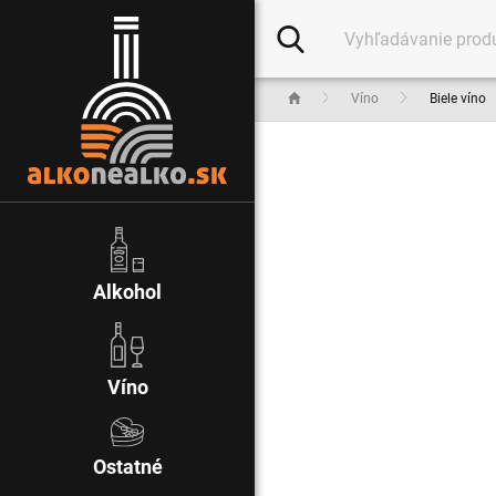
Víno
Biele víno
Alkohol
Víno
Ostatné