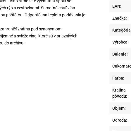
inkou. Víno si môžete vychutnať spolu so
EAN:
ých rýb a cestovinami. Samotná chuť vína
mnou paštétou. Odporúčana teplota podávania je
Značka:
 v zahraničí známa pod synonymom
Kategória
ríjemné a svieže vína, ktoré sú v priaznivých
Výrobca:
ou do archívu.
Balenie:
Cukornato
Farba:
Krajina
pôvodu:
Objem:
Odroda: