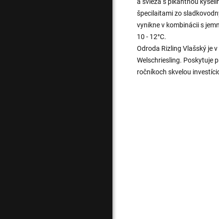
a svieža s pikantnou kysel
špecilaitami zo sladkovodn
vynikne v kombinácii s je
10 - 12°C.
Odroda Rizling Vlašský je
Welschriesling. Poskytuje p
ročníkoch skvelou investíci