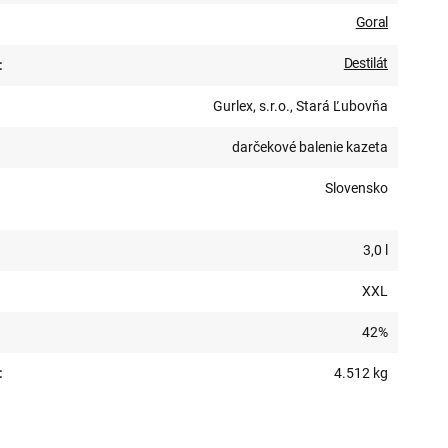
Goral
Destilát
:
Gurlex, s.r.o., Stará Ľubovňa
darčekové balenie kazeta
Slovensko
3,0 l
XXL
42%
:
4.512 kg