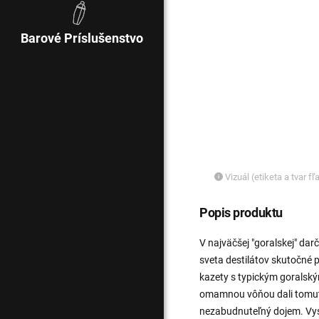
Barové Príslušenstvo
Vizuál (etiketa a tvar f
Popis produktu
V najväčšej "goralskej" dar
sveta destilátov skutočné p
kazety s typickým goralský
omamnou vôňou dali tomuto
nezabudnuteľný dojem. Vyso