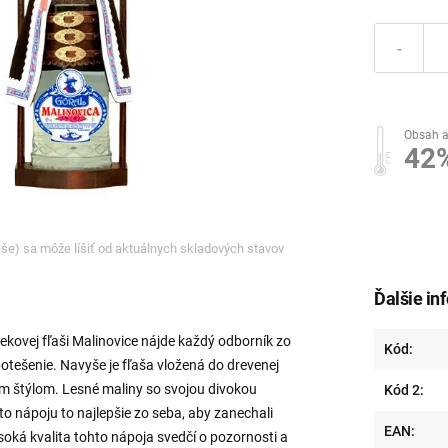
-
Obsah a
42
ľaše) sa môže líšiť od aktuálnych skladových stavov
Ďalšie in
čekovej fľaši Malinovice nájde každý odborník zo
Kód:
otešenie. Navyše je fľaša vložená do drevenej
m štýlom. Lesné maliny so svojou divokou
Kód 2:
 nápoju to najlepšie zo seba, aby zanechali
EAN:
ká kvalita tohto nápoja svedčí o pozornosti a