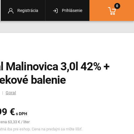
0
Registrácia
Prihlásenie
l Malinovica 3,0l 42% +
ekové balenie
m |
Goral
99 €
s DPH
na 63,33 € / liter
tná iba pre eshop. Cena na predajni sa môte líšiť.