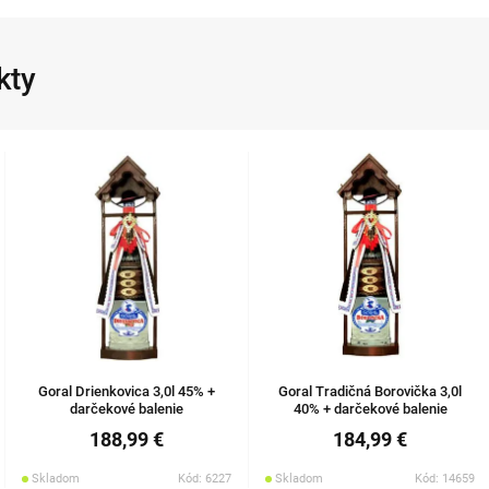
kty
Goral Drienkovica 3,0l 45% +
Goral Tradičná Borovička 3,0l
darčekové balenie
40% + darčekové balenie
188,99 €
184,99 €
Skladom
Kód: 6227
Skladom
Kód: 14659