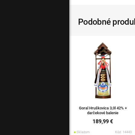
Podobné produ
Goral Hruškovica 3,0l 42% +
darčekové balenie
189,99 €
Skladom
Kód: 14443