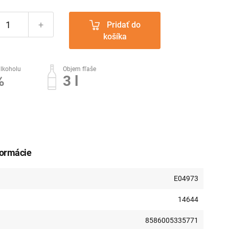
+
Pridať do
košíka
lkoholu
Objem fľaše
%
3 l
formácie
E04973
14644
8586005335771