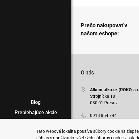
Prečo nakupovať v
našom eshope:
O nás
Alkonealko.sk (ROKO, s.r.
Strojnícka 18
Blog
080 01 Prešov
Prebiehajúce akcie
0918 854 744
Veľkoobchod
info@alkonealko.sk
Táto webová lokalita používa súbory cookie na zlepšen
Predajne
súhlas s používaním všetkých súborov cookie v súlad