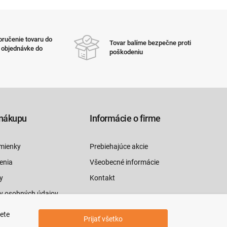
ručenie tovaru do
Tovar balíme bezpečne proti
i objednávke do
poškodeniu
nákupu
Informácie o firme
mienky
Prebiehajúce akcie
enia
Všeobecné informácie
y
Kontakt
y osobných údajov
luvy tu
jete
Prijať všetko