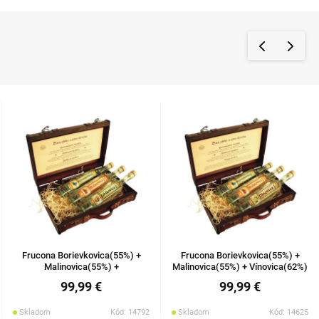
Frucona Borievkovica(55%) +
Frucona Borievkovica(55%) +
Malinovica(55%) +
Malinovica(55%) + Vínovica(62%)
Jablkovica(52%) 3 x 0,5l v kufríku
3 x 0,5l v kufríku
99,99 €
99,99 €
Skladom
Kód: 14792
Skladom
Kód: 14625