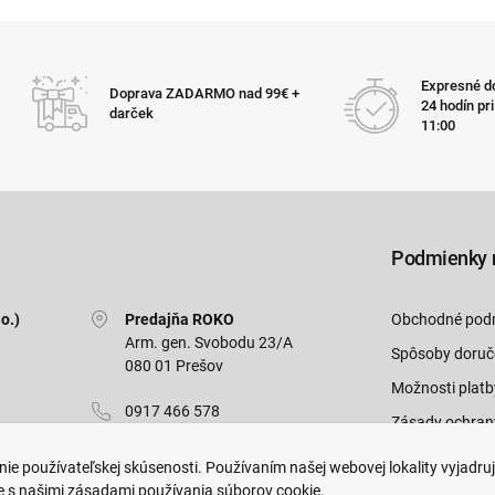
Expresné do
Doprava ZADARMO nad 99€ +
24 hodín pr
darček
11:00
Podmienky 
o.)
Predajňa ROKO
Obchodné pod
Arm. gen. Svobodu 23/A
Spôsoby doruč
080 01 Prešov
Možnosti platb
0917 466 578
Zásady ochran
sekcovpredajna@doroka.sk
Odstúpiť od zm
ie používateľskej skúsenosti. Používaním našej webovej lokality vyjadru
e s našimi zásadami používania súborov cookie.