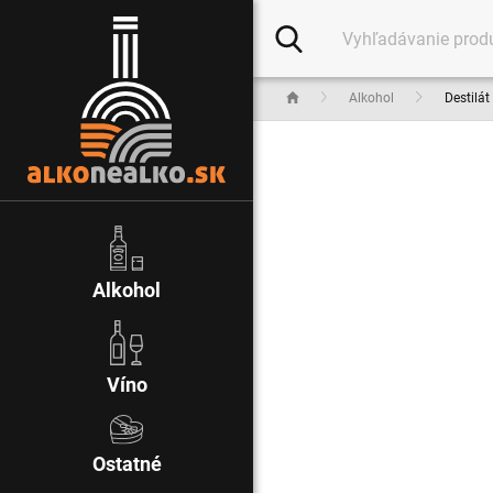
Alkohol
Destilát
Alkohol
Víno
Ostatné