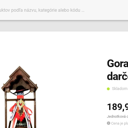
Gora
darč
Sklado
189,
Jednotková ce
Cena je pla