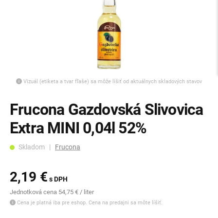
Vizuál (etiketa a tvar fľaše) sa môže líšiť od aktuálnych skladových stavov
Frucona Gazdovská Slivovica
Extra MINI 0,04l 52%
Skladom |
Frucona
2,19 €
s DPH
Jednotková cena 54,75 € / liter
Cena je platná iba pre eshop. Cena na predajni sa môte líšiť.