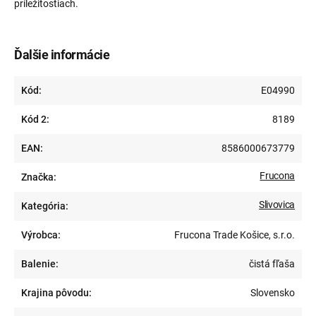
príležitostiach.
Ďalšie informácie
Kód:
E04990
Kód 2:
8189
EAN:
8586000673779
Frucona
Značka:
Slivovica
Kategória:
Výrobca:
Frucona Trade Košice, s.r.o.
Balenie:
čistá fľaša
Krajina pôvodu:
Slovensko