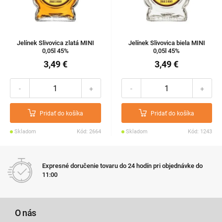
Jelínek Slivovica zlatá MINI
Jelínek Slivovica biela MINI
0,05l 45%
0,05l 45%
3,49 €
3,49 €
-
+
-
+
Pridať do košíka
Pridať do košíka
Skladom
Kód: 2664
Skladom
Kód: 1243
Expresné doručenie tovaru do 24 hodín pri objednávke do
11:00
O nás