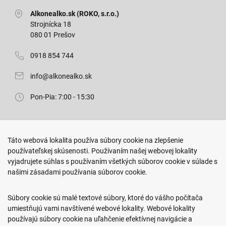
Alkonealko.sk (ROKO, s.r.o.)
Strojnícka 18
080 01 Prešov
0918 854 744
info@alkonealko.sk
Pon-Pia: 7:00 - 15:30
Predajňa ROKO
Táto webová lokalita používa súbory cookie na zlepšenie
Arm. gen. Svobodu 23/A
používateľskej skúsenosti. Používaním našej webovej lokality
080 01 Prešov
vyjadrujete súhlas s používaním všetkých súborov cookie v súlade s
našimi zásadami používania súborov cookie.
0917 466 578
sekcovpredajna@doroka.sk
Súbory cookie sú malé textové súbory, ktoré do vášho počítača
umiestňujú vami navštívené webové lokality. Webové lokality
Pon-Ned: 9:00 - 20:00
používajú súbory cookie na uľahčenie efektívnej navigácie a