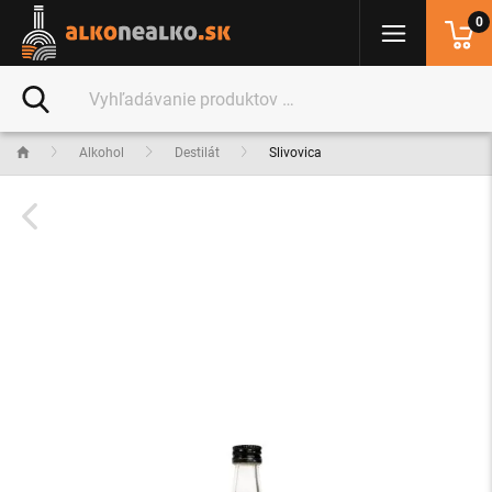
0
Alkohol
Destilát
Slivovica