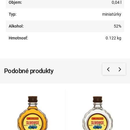
Objem:
0,04 l
Typ:
miniatúrky
Alkohol:
52%
Hmotnosť:
0.122 kg
Podobné produkty