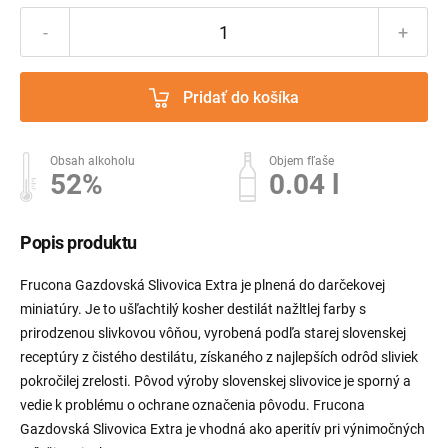
-
+
Pridať do košíka
Obsah alkoholu
Objem fľaše
52%
0.04 l
Popis produktu
Frucona Gazdovská Slivovica Extra je plnená do darčekovej
miniatúry. Je to ušľachtilý kosher destilát nažltlej farby s
prirodzenou slivkovou vôňou, vyrobená podľa starej slovenskej
receptúry z čistého destilátu, získaného z najlepších odrôd sliviek
pokročilej zrelosti. Pôvod výroby slovenskej slivovice je sporný a
vedie k problému o ochrane označenia pôvodu. Frucona
Gazdovská Slivovica Extra je vhodná ako aperitív pri výnimočných