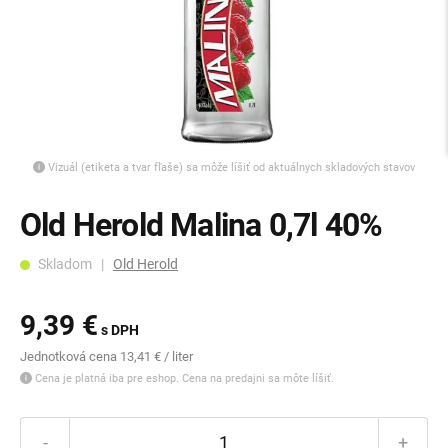
Vizuál (etiketa a tvar fľaše) sa môže líšiť od aktuálnych skladových stavov
Old Herold Malina 0,7l 40%
Skladom |
Old Herold
9,39 €
s DPH
Jednotková cena 13,41 € / liter
Cena je platná iba pre eshop. Cena na predajni sa môte líšiť.
-
+