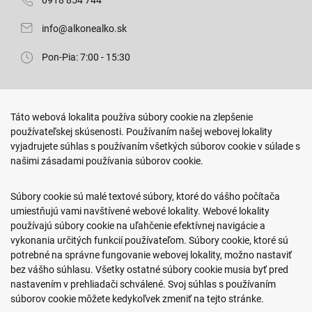
0918 854 744
info@alkonealko.sk
Pon-Pia: 7:00 - 15:30
Predajňa ROKO
Táto webová lokalita používa súbory cookie na zlepšenie
Arm. gen. Svobodu 23/A
používateľskej skúsenosti. Používaním našej webovej lokality
080 01 Prešov
vyjadrujete súhlas s používaním všetkých súborov cookie v súlade s
našimi zásadami používania súborov cookie.
0917 466 578
sekcovpredajna@doroka.sk
Súbory cookie sú malé textové súbory, ktoré do vášho počítača
umiestňujú vami navštívené webové lokality. Webové lokality
Pon-Ned: 9:00 - 20:00
používajú súbory cookie na uľahčenie efektívnej navigácie a
vykonania určitých funkcií používateľom. Súbory cookie, ktoré sú
potrebné na správne fungovanie webovej lokality, možno nastaviť
bez vášho súhlasu. Všetky ostatné súbory cookie musia byť pred
nastavením v prehliadači schválené. Svoj súhlas s používaním
Podmienky nákupu
súborov cookie môžete kedykoľvek zmeniť na tejto stránke.