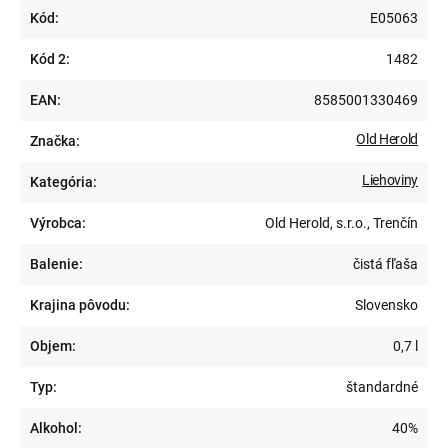
Kód:
E05063
Kód 2:
1482
EAN:
8585001330469
Old Herold
Značka:
Liehoviny
Kategória:
Výrobca:
Old Herold, s.r.o., Trenčín
Balenie:
čistá fľaša
Krajina pôvodu:
Slovensko
Objem:
0,7 l
Typ:
štandardné
Alkohol:
40%