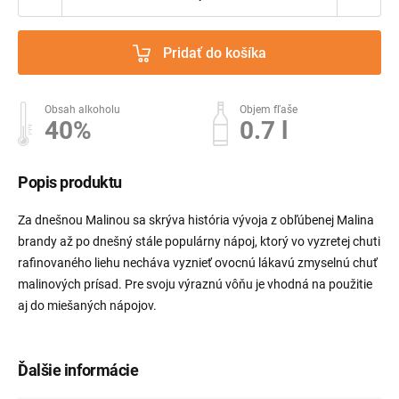
Pridať do košíka
Obsah alkoholu
Objem fľaše
40%
0.7 l
Popis produktu
Za dnešnou Malinou sa skrýva história vývoja z obľúbenej Malina
brandy až po dnešný stále populárny nápoj, ktorý vo vyzretej chuti
rafinovaného liehu necháva vyznieť ovocnú lákavú zmyselnú chuť
malinových prísad. Pre svoju výraznú vôňu je vhodná na použitie
aj do miešaných nápojov.
Ďalšie informácie