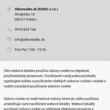
Alkonealko.sk (ROKO, s.r.o.)
Strojnícka 18
080 01 Prešov
0918 854 744
info@alkonealko.sk
Pon-Pia: 7:00 - 15:30
Predajňa ROKO
Táto webová lokalita používa súbory cookie na zlepšenie
Arm. gen. Svobodu 23/A
používateľskej skúsenosti. Používaním našej webovej lokality
080 01 Prešov
vyjadrujete súhlas s používaním všetkých súborov cookie v súlade s
našimi zásadami používania súborov cookie.
0917 466 578
sekcovpredajna@doroka.sk
Súbory cookie sú malé textové súbory, ktoré do vášho počítača
umiestňujú vami navštívené webové lokality. Webové lokality
Pon-Ned: 9:00 - 20:00
používajú súbory cookie na uľahčenie efektívnej navigácie a