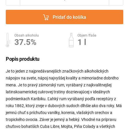
Pridať do košíka
Obsah alkoholu
Objem fľaše
37.5%
1 l
Popis produktu
Je to jeden z najpredávanejších značkových alkoholických
nápojov na svete, nápoj najvyššej kvality a mimoriadne dobrého
mena. Je to pravý zámorský rum, vyrábaný z najkvalitnejšej
latinskoamerickej cukrovej trstiny dozrievajúcej v ideálnych
podmienkach Karibiku. Ľahký rum vyrábaný podľa receptúry z
roku 1862, ktorý zreje v dubových sudoch dlhšie ako dva roky. Má
jemnú chuť s príchuťou vanilky, korenia, vlašských orechov a
tropického ovocia. Záver je jemný a hebký. Vhodné na prípravu
chuťovo bohatších Cuba Libre, Mojita, Piňa Colady a všetkých