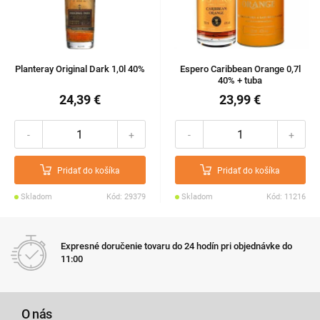
Planteray Original Dark 1,0l 40%
Espero Caribbean Orange 0,7l
40% + tuba
24,39 €
23,99 €
-
+
-
+
Pridať do košíka
Pridať do košíka
Skladom
Kód: 29379
Skladom
Kód: 11216
Expresné doručenie tovaru do 24 hodín pri objednávke do
11:00
O nás