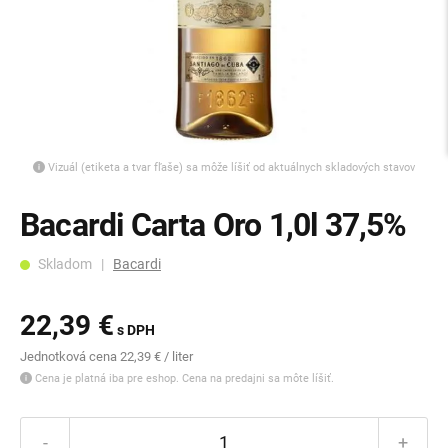
Vizuál (etiketa a tvar fľaše) sa môže líšiť od aktuálnych skladových stavov
Bacardi Carta Oro 1,0l 37,5%
Skladom |
Bacardi
22,39 €
s DPH
Jednotková cena 22,39 € / liter
Cena je platná iba pre eshop. Cena na predajni sa môte líšiť.
-
+