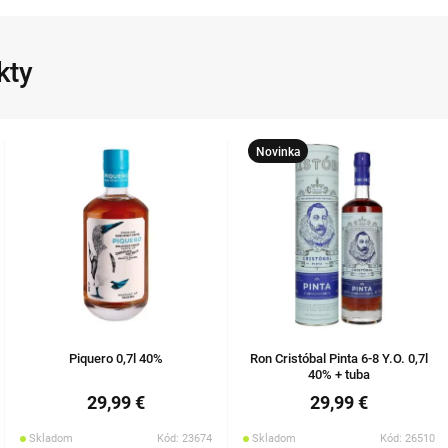
kty
Novinka
Piquero 0,7l 40%
Ron Cristóbal Pinta 6-8 Y.O. 0,7l
40% + tuba
29,99 €
29,99 €
Skladom
Kód: 23674
Skladom
Kód: 26510