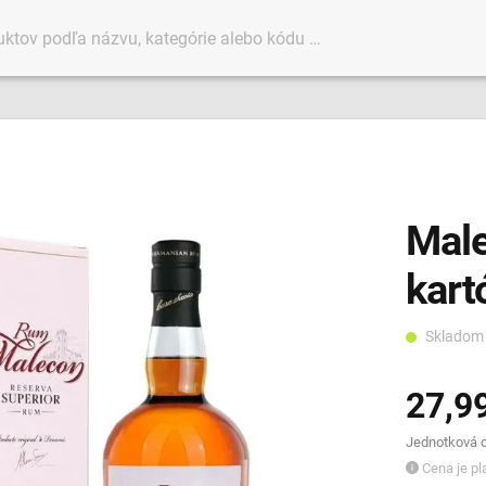
Male
kart
Sklado
27,9
Jednotková ce
Cena je pla