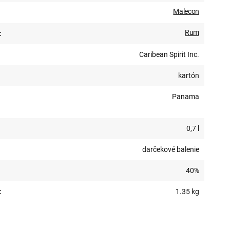
Malecon
Rum
:
Caribean Spirit Inc.
kartón
Panama
0,7 l
darčekové balenie
40%
:
1.35 kg