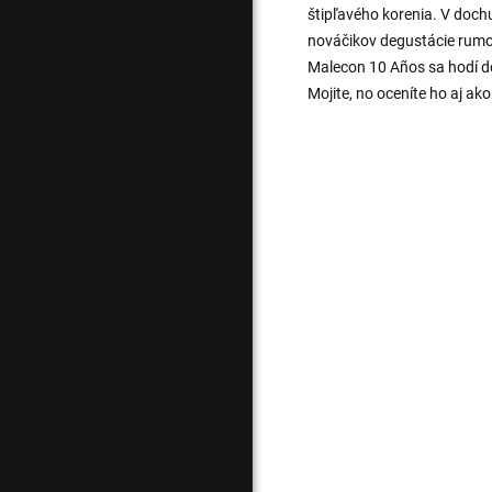
štipľavého korenia. V dochu
nováčikov degustácie rumov
Malecon 10 Años sa hodí do
Mojite, no oceníte ho aj ako 