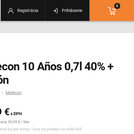
0
Registrácia
Prihlásenie
con 10 Años 0,7l 40% +
ón
m |
Malecon
9 €
s DPH
na 39,99 € / liter
tná iba pre eshop. Cena na predajni sa môte líšiť.