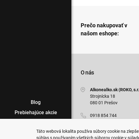
Prečo nakupovať v
našom eshope:
O nás
Alkonealko.sk (ROKO, s.r.
Strojnícka 18
Blog
080 01 Prešov
Prebiehajúce akcie
0918 854 744
Veľkoobchod
info@alkonealko.sk
Táto webová lokalita používa súbory cookie na zlepšen
Predajne
súhlas s používaním všetkých súborov cookie v súlad