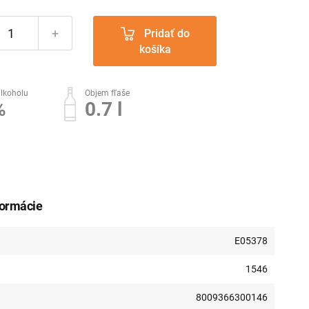
+
Pridať do
košíka
lkoholu
Objem fľaše
%
0.7 l
formácie
E05378
1546
8009366300146