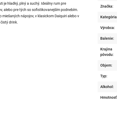
ti je hladký, plný a suchý. Ideálny rum pre
Značka:
, alebo pre tých so sofistikovanejším podnebím.
 miešaných nápojov, v klasickom Daiquiri alebo v
Kategória
čistý drink.
Výrobca:
Balenie:
Krajina
pôvodu:
Objem:
Typ:
Alkohol:
Hmotnosť