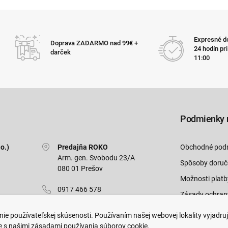
Expresné do
Doprava ZADARMO nad 99€ +
24 hodín pr
darček
11:00
Podmienky 
o.)
Predajňa ROKO
Obchodné pod
Arm. gen. Svobodu 23/A
Spôsoby doruč
080 01 Prešov
Možnosti platb
0917 466 578
Zásady ochran
sekcovpredajna@doroka.sk
Odstúpiť od zm
ie používateľskej skúsenosti. Používaním našej webovej lokality vyjadru
e s našimi zásadami používania súborov cookie.