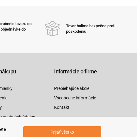
ručenie tovaru do
Tovar balíme bezpečne proti
i objednávke do
poškodeniu
nákupu
Informácie o firme
mienky
Prebiehajúce akcie
enia
Všeobecné informácie
y
Kontakt
y osobných údajov
luvy tu
jete
Prijať všetko