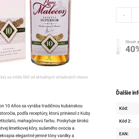
-
Obsah a
40
ľaše) sa môže líšiť od aktuálnych skladových stavov
Ďalšie in
on 10 Años sa vyrába tradičnou kubánskou
Kód:
oročia, podľa receptúry, ktorú priniesol z Kuby
etlozlatú, mahagónovú farbu. Poskytuje širokú
Kód 2:
stvej limetkovej kôry, sušeného ovocia a
EAN:
ekvapia elegantné jemné tóny vanilky a