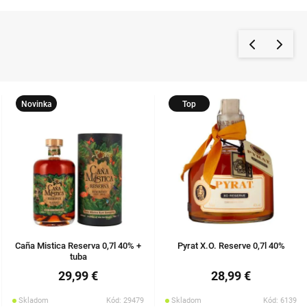
Novinka
Top
Caña Mistica Reserva 0,7l 40% +
Pyrat X.O. Reserve 0,7l 40%
tuba
29,99 €
28,99 €
Skladom
Kód: 29479
Skladom
Kód: 6139