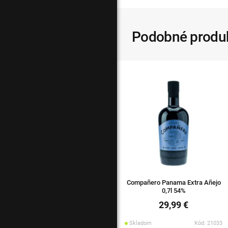
Podobné produ
Compañero Panama Extra Añejo
0,7l 54%
29,99 €
Skladom
Kód: 21033