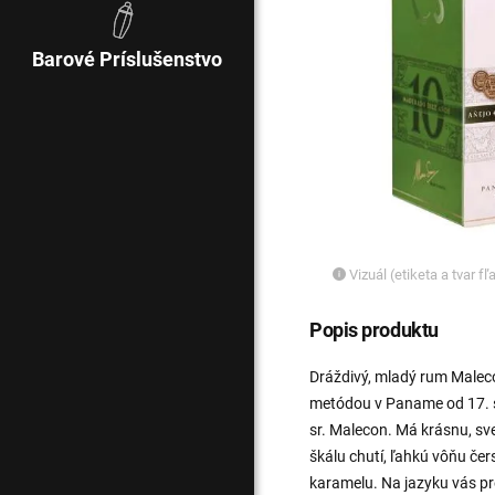
Barové Príslušenstvo
Vizuál (etiketa a tvar f
Popis produktu
Dráždivý, mladý rum Malec
metódou v Paname od 17. st
sr. Malecon. Má krásnu, sv
škálu chutí, ľahkú vôňu čer
karamelu. Na jazyku vás pr