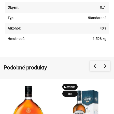
Objem:
0,7 l
Typ:
štandardné
Alkohol:
40%
Hmotnosť:
1.528 kg
Podobné produkty
Novinka
Top