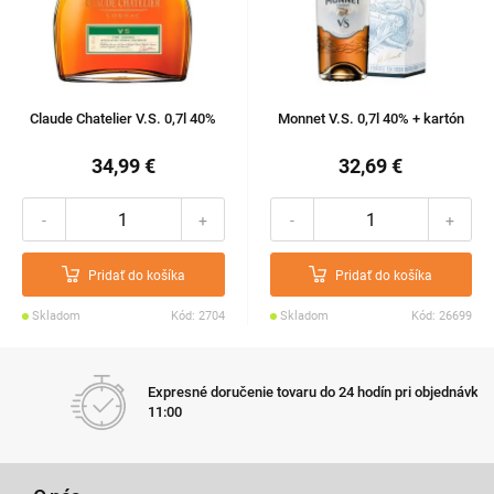
Claude Chatelier V.S. 0,7l 40%
Monnet V.S. 0,7l 40% + kartón
34,99 €
32,69 €
-
+
-
+
Pridať do košíka
Pridať do košíka
Skladom
Kód: 2704
Skladom
Kód: 26699
Expresné doručenie tovaru do 24 hodín pri objednávke do
11:00