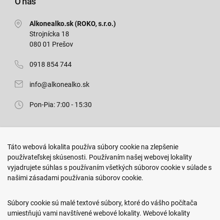
O nás
Alkonealko.sk (ROKO, s.r.o.)
Strojnícka 18
080 01 Prešov
0918 854 744
info@alkonealko.sk
Pon-Pia: 7:00 - 15:30
Predajňa ROKO
Táto webová lokalita používa súbory cookie na zlepšenie
Arm. gen. Svobodu 23/A
používateľskej skúsenosti. Používaním našej webovej lokality
080 01 Prešov
vyjadrujete súhlas s používaním všetkých súborov cookie v súlade s
našimi zásadami používania súborov cookie.
0917 466 578
sekcovpredajna@doroka.sk
Súbory cookie sú malé textové súbory, ktoré do vášho počítača
umiestňujú vami navštívené webové lokality. Webové lokality
Pon-Ned: 9:00 - 20:00