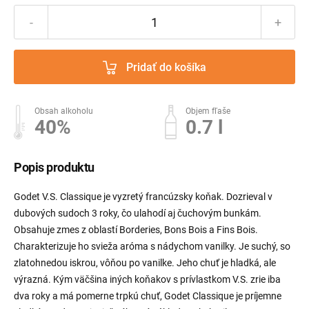
-
+
Pridať do košíka
Obsah alkoholu
Objem fľaše
40%
0.7 l
Popis produktu
Godet V.S. Classique je vyzretý francúzsky koňak. Dozrieval v
dubových sudoch 3 roky, čo ulahodí aj čuchovým bunkám.
Obsahuje zmes z oblastí Borderies, Bons Bois a Fins Bois.
Charakterizuje ho svieža aróma s nádychom vanilky. Je suchý, so
zlatohnedou iskrou, vôňou po vanilke. Jeho chuť je hladká, ale
výrazná. Kým väčšina iných koňakov s prívlastkom V.S. zrie iba
dva roky a má pomerne trpkú chuť, Godet Classique je príjemne