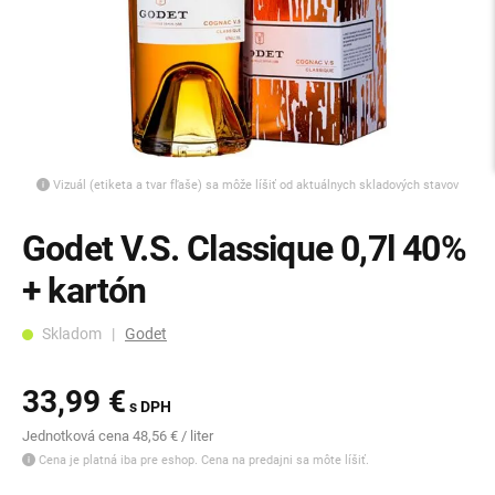
Vizuál (etiketa a tvar fľaše) sa môže líšiť od aktuálnych skladových stavov
Godet V.S. Classique 0,7l 40%
+ kartón
Skladom |
Godet
33,99 €
s DPH
Jednotková cena 48,56 € / liter
Cena je platná iba pre eshop. Cena na predajni sa môte líšiť.