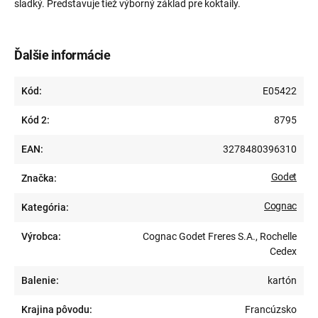
sladký. Predstavuje tiež výborný základ pre koktaily.
Ďalšie informácie
Kód:
E05422
Kód 2:
8795
EAN:
3278480396310
Godet
Značka:
Cognac
Kategória:
Výrobca:
Cognac Godet Freres S.A., Rochelle
Cedex
Balenie:
kartón
Krajina pôvodu:
Francúzsko