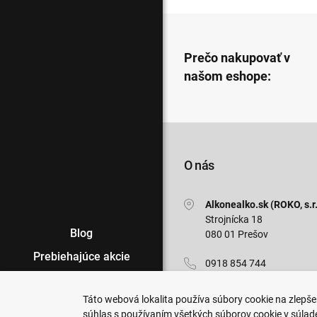
Prečo nakupovať v
našom eshope:
O nás
Alkonealko.sk (ROKO, s.r.
Strojnícka 18
Blog
080 01 Prešov
Prebiehajúce akcie
0918 854 744
Veľkoobchod
info@alkonealko.sk
Táto webová lokalita používa súbory cookie na zlepšen
Predajne
súhlas s používaním všetkých súborov cookie v súlad