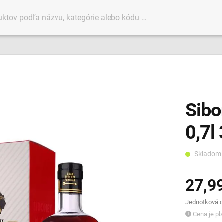
Sibo
0,7l
Sklado
27,9
Jednotková ce
Cena je pla