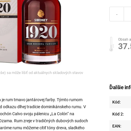
-
Obsah a
37
ľaše) sa môže líšiť od aktuálnych skladových stavov
Ďalšie in
 je rum tmavo jantárovej farby. Týmto rumom
Kód:
d odkazu dlhej tradície dominikánskeho rumu. V
Cochón Calvo svoju pálenicu „La Colón“ na
Kód 2:
Ozama. Rum zreje v tradičných dubových sudoch
EAN:
 aróme rumu môžeme cítiť tóny dreva, sladkého