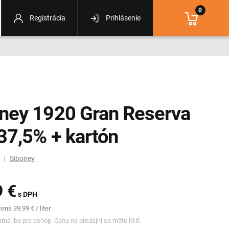
0
Registrácia
Prihlásenie
ney 1920 Gran Reserva
 37,5% + kartón
m |
Siboney
9 €
s DPH
na 39,99 € / liter
tná iba pre eshop. Cena na predajni sa môte líšiť.