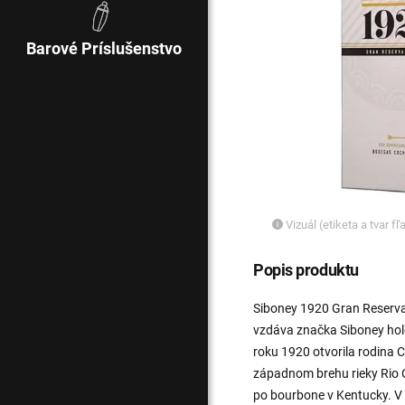
Barové Príslušenstvo
Vizuál (etiketa a tvar f
Popis produktu
Siboney 1920 Gran Reserva
vzdáva značka Siboney hol
roku 1920 otvorila rodina 
západnom brehu rieky Rio 
po bourbone v Kentucky. V