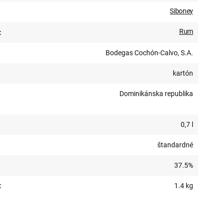
Siboney
Rum
:
Bodegas Cochón-Calvo, S.A.
kartón
Dominikánska republika
0,7 l
štandardné
37.5%
:
1.4 kg