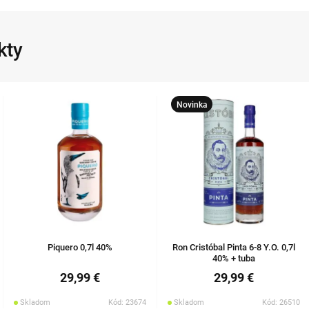
kty
Novinka
Piquero 0,7l 40%
Ron Cristóbal Pinta 6-8 Y.O. 0,7l
40% + tuba
29,99 €
29,99 €
Skladom
Kód: 23674
Skladom
Kód: 26510