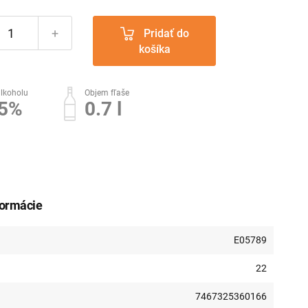
+
Pridať do
košíka
lkoholu
Objem fľaše
.5%
0.7 l
formácie
E05789
22
7467325360166