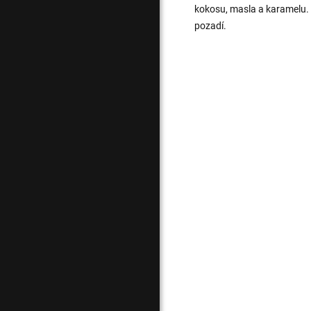
kokosu, masla a karamelu.
pozadí.