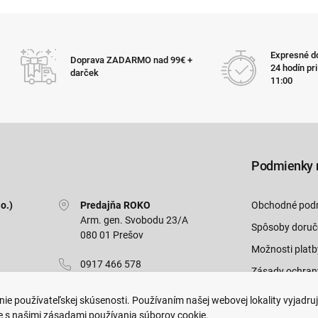
Expresné do
Doprava ZADARMO nad 99€ +
24 hodín pr
darček
11:00
Podmienky 
o.)
Predajňa ROKO
Obchodné pod
Arm. gen. Svobodu 23/A
Spôsoby doruč
080 01 Prešov
Možnosti platb
0917 466 578
Zásady ochran
sekcovpredajna@doroka.sk
Odstúpiť od zm
ie používateľskej skúsenosti. Používaním našej webovej lokality vyjadru
e s našimi zásadami používania súborov cookie.