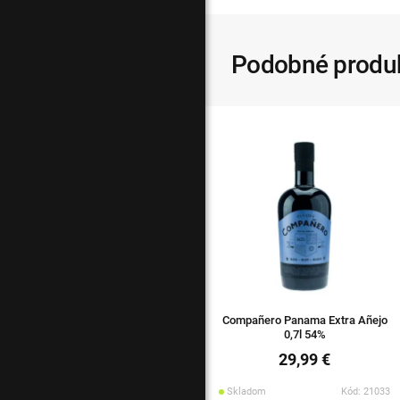
Podobné produ
Compañero Panama Extra Añejo
0,7l 54%
29,99 €
Skladom
Kód: 21033