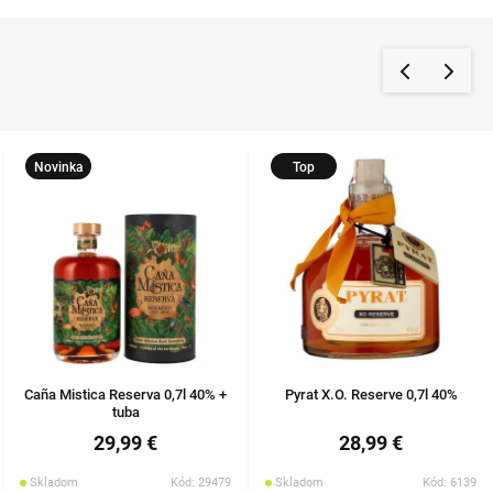
Novinka
Top
Caña Mistica Reserva 0,7l 40% +
Pyrat X.O. Reserve 0,7l 40%
tuba
29,99 €
28,99 €
Skladom
Kód: 29479
Skladom
Kód: 6139