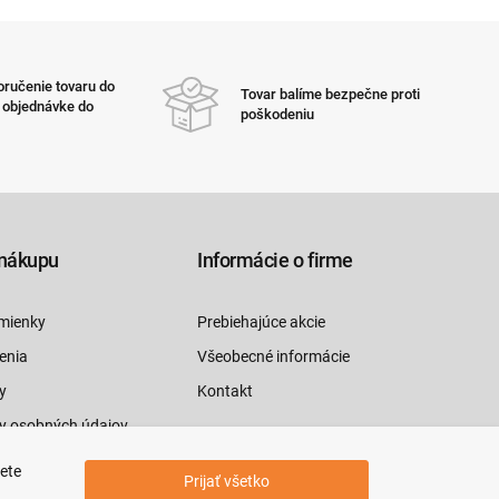
ručenie tovaru do
Tovar balíme bezpečne proti
i objednávke do
poškodeniu
nákupu
Informácie o firme
mienky
Prebiehajúce akcie
enia
Všeobecné informácie
y
Kontakt
y osobných údajov
luvy tu
jete
Prijať všetko