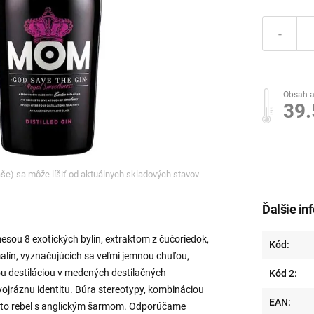
-
Obsah a
39
ľaše) sa môže líšiť od aktuálnych skladových stavov
Ďalšie in
esou 8 exotických bylín, extraktom z čučoriedok,
Kód:
alín, vyznačujúcich sa veľmi jemnou chuťou,
 destiláciou v medených destilačných
Kód 2:
vojráznu identitu. Búra stereotypy, kombináciou
EAN:
e to rebel s anglickým šarmom. Odporúčame