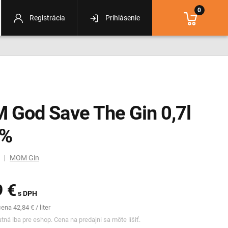
0
Registrácia
Prihlásenie
God Save The Gin 0,7l
5%
m |
MOM Gin
9 €
s DPH
na 42,84 € / liter
tná iba pre eshop. Cena na predajni sa môte líšiť.