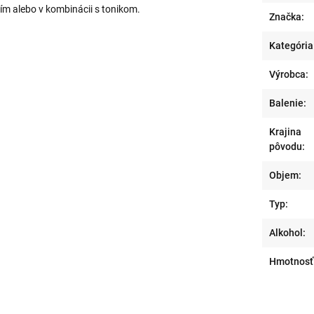
ím alebo v kombinácii s tonikom.
Značka:
Kategória
Výrobca:
Balenie:
Krajina
pôvodu:
Objem:
Typ:
Alkohol:
Hmotnosť