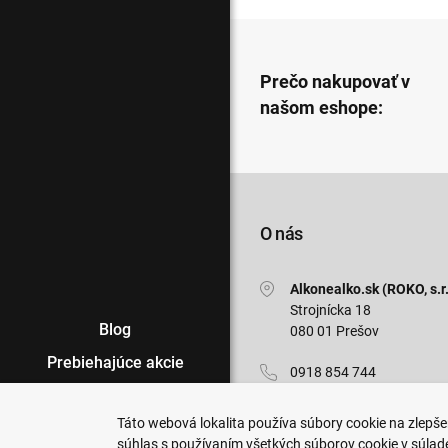
Prečo nakupovať v
našom eshope:
O nás
Alkonealko.sk (ROKO, s.r.
Strojnícka 18
Blog
080 01 Prešov
Prebiehajúce akcie
0918 854 744
Veľkoobchod
info@alkonealko.sk
Táto webová lokalita používa súbory cookie na zlepšen
Predajne
súhlas s používaním všetkých súborov cookie v súlad