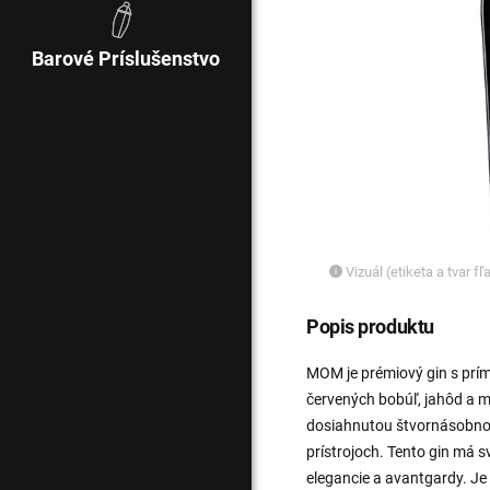
Barové Príslušenstvo
Vizuál (etiketa a tvar f
Popis produktu
MOM je prémiový gin s prím
červených bobúľ, jahôd a m
dosiahnutou štvornásobnou
prístrojoch. Tento gin má s
elegancie a avantgardy. J