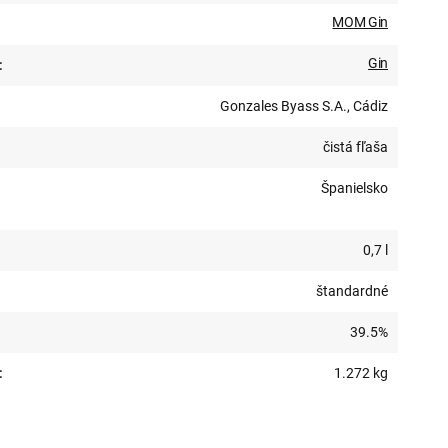
MOM Gin
Gin
:
Gonzales Byass S.A., Cádiz
čistá fľaša
Španielsko
0,7 l
štandardné
39.5%
:
1.272 kg