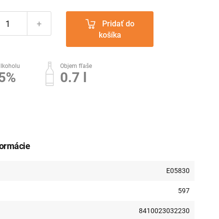
+
Pridať do
košíka
lkoholu
Objem fľaše
.5%
0.7 l
formácie
E05830
597
8410023032230