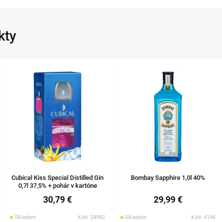
kty
Cubical Kiss Special Distilled Gin
Bombay Sapphire 1,0l 40%
0,7l 37,5% + pohár v kartóne
30,79 €
29,99 €
Skladom
Kód: 24982
Skladom
Kód: 4146