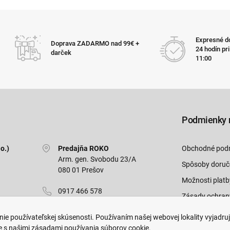
Expresné do
Doprava ZADARMO nad 99€ +
24 hodín pr
darček
11:00
Podmienky 
o.)
Predajňa ROKO
Obchodné pod
Arm. gen. Svobodu 23/A
Spôsoby doruč
080 01 Prešov
Možnosti platb
0917 466 578
Zásady ochran
sekcovpredajna@doroka.sk
Odstúpiť od zm
ie používateľskej skúsenosti. Používaním našej webovej lokality vyjadru
e s našimi zásadami používania súborov cookie.