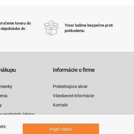
ručenie tovaru do
Tovar balíme bezpečne proti
i objednávke do
poškodeniu
nákupu
Informácie o firme
mienky
Prebiehajúce akcie
enia
Všeobecné informácie
y
Kontakt
y osobných údajov
luvy tu
jete
Prijať všetko