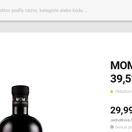
MOM 
39,
Sklado
29,9
Jednotková ce
Cena je pla