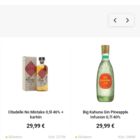
Citadelle No Mistake 0,5l 46% +
Big Kahuna Gin Pineapple
kartón
Infusion 0,7l 40%
29,99 €
29,99 €
Skladom
Kód: 22706
Skladom
Kód: 24849