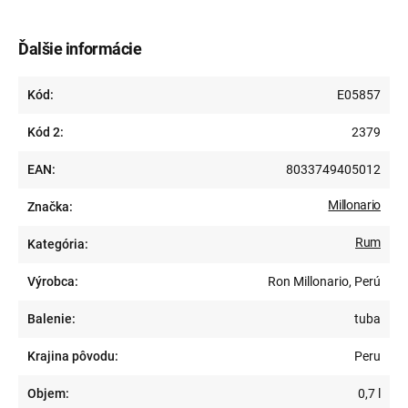
Ďalšie informácie
Kód:
E05857
Kód 2:
2379
EAN:
8033749405012
Millonario
Značka:
Rum
Kategória:
Výrobca:
Ron Millonario, Perú
Balenie:
tuba
Krajina pôvodu:
Peru
Objem:
0,7 l