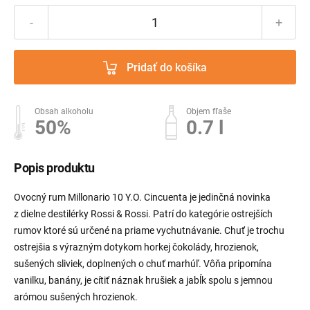
-
+
Pridať do košíka
Obsah alkoholu
Objem fľaše
50%
0.7 l
Popis produktu
Ovocný rum Millonario 10 Y.O. Cincuenta je jedinčná novinka
z dielne destilérky Rossi & Rossi. Patrí do kategórie ostrejších
rumov ktoré sú určené na priame vychutnávanie. Chuť je trochu
ostrejšia s výrazným dotykom horkej čokolády, hrozienok,
sušených sliviek, doplnených o chuť marhúľ. Vôňa pripomína
vanilku, banány, je cítiť náznak hrušiek a jabĺk spolu s jemnou
arómou sušených hrozienok.