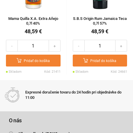
Mama Quilla X.A. Extra Añejo
S.B.S Origin Rum Jamaica Teca
0,7l 40%
0,7l 57%
48,59 €
48,59 €
-
+
-
+
Pridať do košíka
Pridať do košíka
Skladom
Kód: 21411
Skladom
Kód: 24661
Expresné doručenie tovaru do 24 hodín pri objednávke do
11:00
O nás