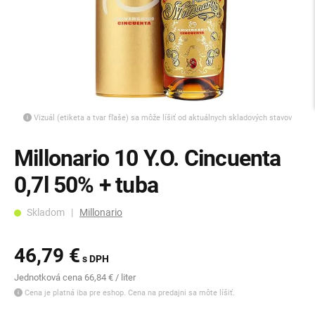
Vizuál (etiketa a tvar fľaše) sa môže líšiť od aktuálnych skladových stavov
Millonario 10 Y.O. Cincuenta
0,7l 50% + tuba
Skladom |
Millonario
46,79 €
s DPH
Jednotková cena 66,84 € / liter
Cena je platná iba pre eshop. Cena na predajni sa môte líšiť.