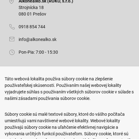
Alkonealko.sk (ROKO, s.r.o.)
Strojnícka 18
080 01 Prešov
0918 854 744
info@alkonealko.sk
Pon-Pia: 7:00 - 15:30
Predajňa ROKO
Táto webová lokalita používa súbory cookie na zlepšenie
Arm. gen. Svobodu 23/A
používateľskej skúsenosti. Používaním našej webovej lokality
080 01 Prešov
vyjadrujete súhlas s používaním všetkých súborov cookie v súlade s
našimi zásadami používania súborov cookie.
0917 466 578
sekcovpredajna@doroka.sk
Súbory cookie sú malé textové súbory, ktoré do vášho počítača
umiestňujú vami navštívené webové lokality. Webové lokality
Pon-Ned: 9:00 - 20:00
používajú súbory cookie na uľahčenie efektívnej navigácie a
vykonania určitých funkcií používateľom. Súbory cookie, ktoré sú