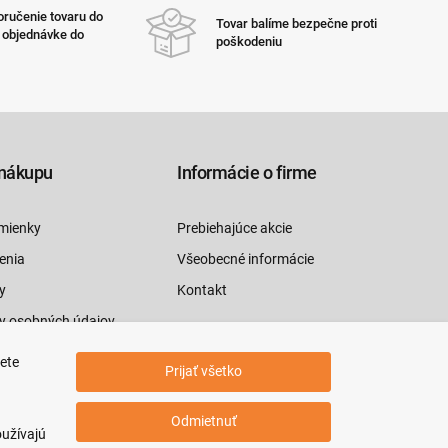
ručenie tovaru do
Tovar balíme bezpečne proti
i objednávke do
poškodeniu
nákupu
Informácie o firme
mienky
Prebiehajúce akcie
enia
Všeobecné informácie
y
Kontakt
y osobných údajov
luvy tu
jete
Prijať všetko
Odmietnuť
oužívajú