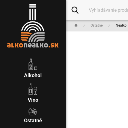
Ostatné
Nealko
Alkohol
Víno
Ostatné