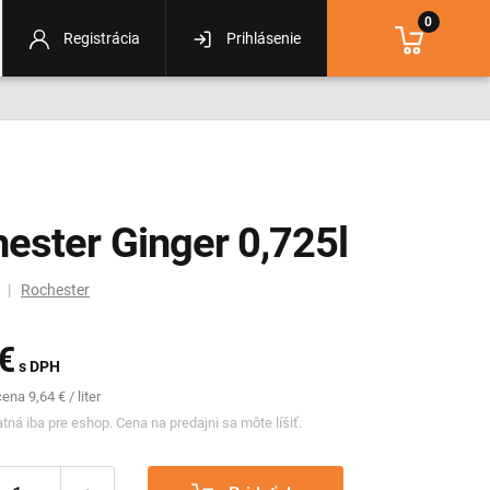
0
Registrácia
Prihlásenie
ester Ginger 0,725l
m |
Rochester
€
s DPH
na 9,64 € / liter
tná iba pre eshop. Cena na predajni sa môte líšiť.