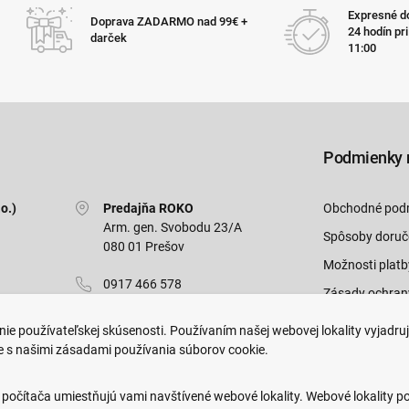
Expresné do
Doprava ZADARMO nad 99€ +
24 hodín pr
darček
11:00
Podmienky 
o.)
Predajňa ROKO
Obchodné pod
Arm. gen. Svobodu 23/A
Spôsoby doruč
080 01 Prešov
Možnosti platb
0917 466 578
Zásady ochran
sekcovpredajna@doroka.sk
Odstúpiť od zm
ie používateľskej skúsenosti. Používaním našej webovej lokality vyjadru
e s našimi zásadami používania súborov cookie.
Pon-Ned: 9:00 - 20:00
 počítača umiestňujú vami navštívené webové lokality. Webové lokality p