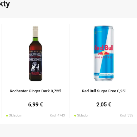
kty
Rochester Ginger Dark 0,725l
Red Bull Sugar Free 0,25l
6,99 €
2,05 €
Skladom
Kód: 4743
Skladom
Kód: 335