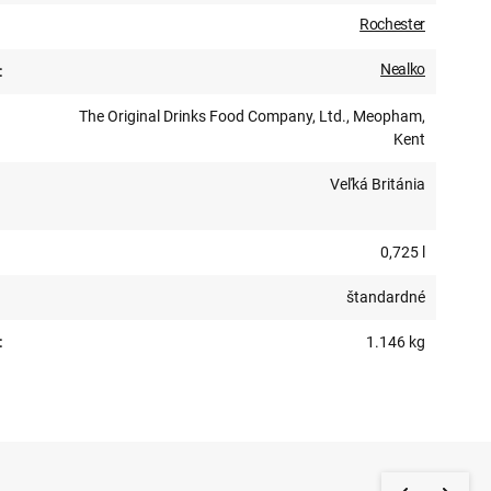
Rochester
Nealko
:
The Original Drinks Food Company, Ltd., Meopham,
Kent
Veľká Británia
0,725 l
štandardné
:
1.146 kg