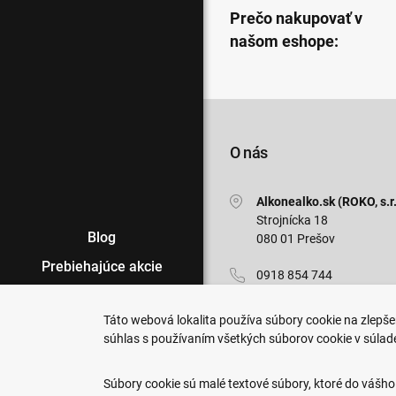
Prečo nakupovať v
našom eshope:
O nás
Alkonealko.sk (ROKO, s.r.
Strojnícka 18
Blog
080 01 Prešov
Prebiehajúce akcie
0918 854 744
Veľkoobchod
info@alkonealko.sk
Táto webová lokalita používa súbory cookie na zlepšen
Predajne
súhlas s používaním všetkých súborov cookie v súlad
Pon-Pia: 7:00 - 15:30
Podmienky nákupu
Súbory cookie sú malé textové súbory, ktoré do vášho