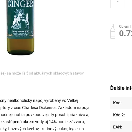
-
Objem f
0.7
ľaše) sa môže líšiť od aktuálnych skladových stavov
Ďalšie in
čný nealkoholický nápoj vyrobený vo Veľkej
Kód:
ceptúry z čias Charlesa Dickensa. Základom nápoja
močnej chuti a povzbudivej sily pôsobí priaznivo aj
Kód 2:
 je zastúpená okrem vody aj 14% podiel zázvoru,
EAN:
enky, bazových kvetov, trstinový cukor, kyselina