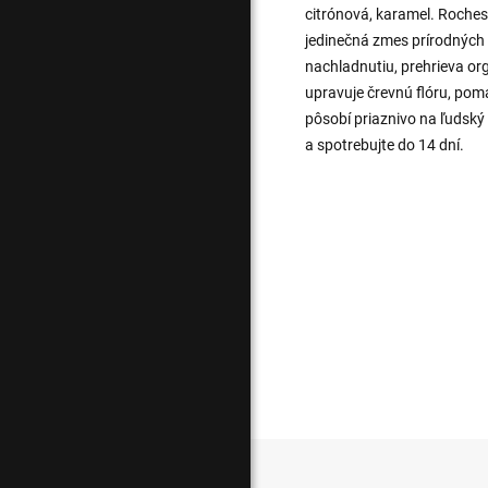
citrónová, karamel. Roches
jedinečná zmes prírodných 
nachladnutiu, prehrieva org
upravuje črevnú flóru, pom
pôsobí priaznivo na ľudský
a spotrebujte do 14 dní.