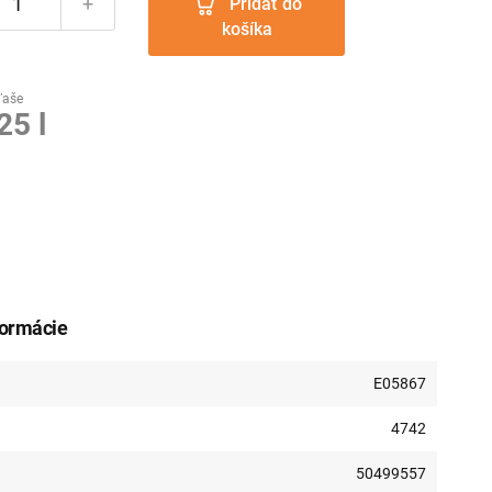
+
Pridať do
košíka
ľaše
25 l
formácie
E05867
4742
50499557