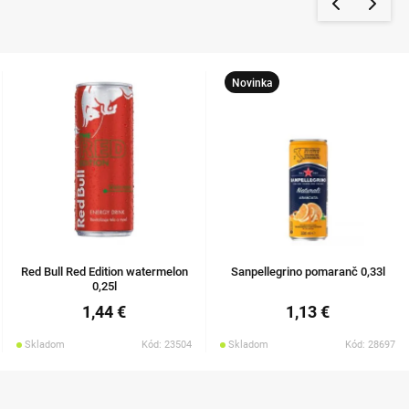
Novinka
Red Bull Red Edition watermelon
Sanpellegrino pomaranč 0,33l
0,25l
1,44 €
1,13 €
Skladom
Kód: 23504
Skladom
Kód: 28697