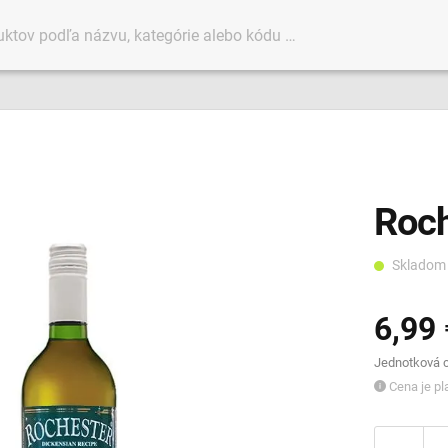
Roch
Sklado
6,99 
Jednotková ce
Cena je pla