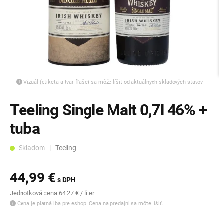
Vizuál (etiketa a tvar fľaše) sa môže líšiť od aktuálnych skladových stavov
Teeling Single Malt 0,7l 46% +
tuba
Skladom |
Teeling
44,99 €
s DPH
Jednotková cena 64,27 € / liter
Cena je platná iba pre eshop. Cena na predajni sa môte líšiť.