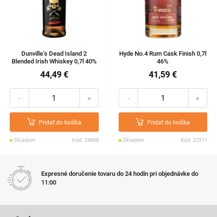
Dunville’s Dead Island 2
Hyde No.4 Rum Cask Finish 0,7l
Blended Irish Whiskey 0,7l 40%
46%
44,49 €
41,59 €
-
+
-
+
Pridať do košíka
Pridať do košíka
Skladom
Kód: 24898
Skladom
Kód: 22911
Expresné doručenie tovaru do 24 hodín pri objednávke do
11:00