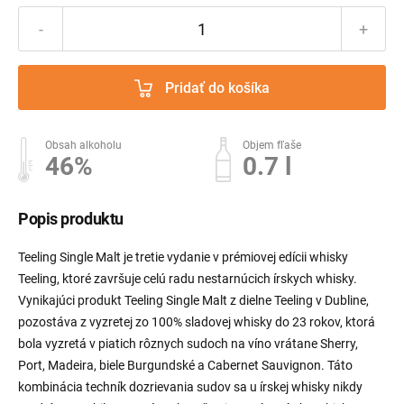
-
+
Pridať do košíka
Obsah alkoholu
Objem fľaše
46%
0.7 l
Popis produktu
Teeling Single Malt je tretie vydanie v prémiovej edícii whisky
Teeling, ktoré završuje celú radu nestarnúcich írskych whisky.
Vynikajúci produkt Teeling Single Malt z dielne Teeling v Dubline,
pozostáva z vyzretej zo 100% sladovej whisky do 23 rokov, ktorá
bola vyzretá v piatich rôznych sudoch na víno vrátane Sherry,
Port, Madeira, biele Burgundské a Cabernet Sauvignon. Táto
kombinácia techník dozrievania sudov sa u írskej whisky nikdy