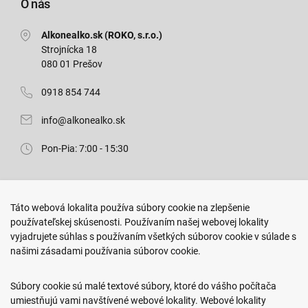
O nás
Alkonealko.sk (ROKO, s.r.o.)
Strojnícka 18
080 01 Prešov
0918 854 744
info@alkonealko.sk
Pon-Pia: 7:00 - 15:30
Predajňa ROKO
Táto webová lokalita používa súbory cookie na zlepšenie
Arm. gen. Svobodu 23/A
používateľskej skúsenosti. Používaním našej webovej lokality
080 01 Prešov
vyjadrujete súhlas s používaním všetkých súborov cookie v súlade s
našimi zásadami používania súborov cookie.
0917 466 578
sekcovpredajna@doroka.sk
Súbory cookie sú malé textové súbory, ktoré do vášho počítača
umiestňujú vami navštívené webové lokality. Webové lokality
Pon-Ned: 9:00 - 20:00