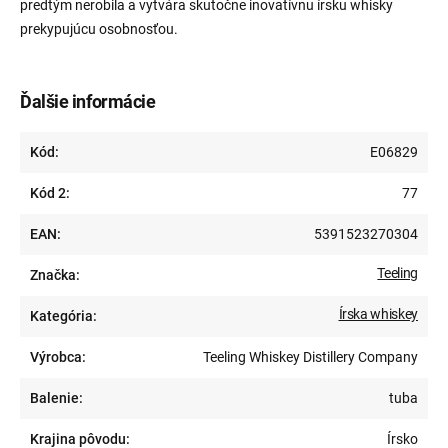
predtým nerobila a vytvára skutočne inovatívnu írsku whisky
prekypujúcu osobnosťou.
Ďalšie informácie
Kód:
E06829
Kód 2:
77
EAN:
5391523270304
Teeling
Značka:
Írska whiskey
Kategória:
Výrobca:
Teeling Whiskey Distillery Company
Balenie:
tuba
Krajina pôvodu:
Írsko