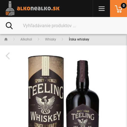
0
Alkohol
Whisky
Írska whiskey