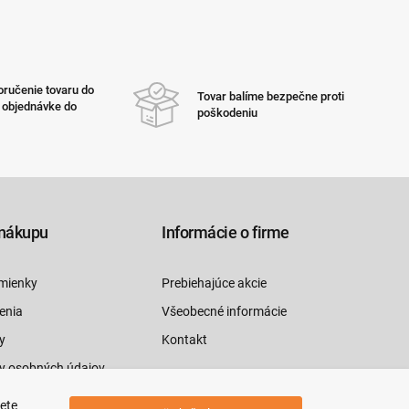
ručenie tovaru do
Tovar balíme bezpečne proti
i objednávke do
poškodeniu
nákupu
Informácie o firme
mienky
Prebiehajúce akcie
enia
Všeobecné informácie
y
Kontakt
y osobných údajov
luvy tu
jete