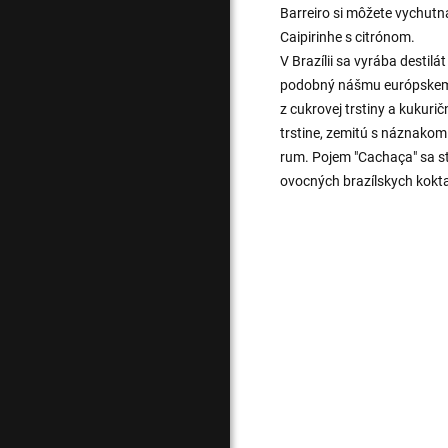
Barreiro si môžete vychutnať
Caipirinhe s citrónom.
V Brazílii sa vyrába destilá
podobný nášmu európskemu 
z cukrovej trstiny a kukuri
trstine, zemitú s náznakom 
rum. Pojem "Cachaça" sa st
ovocných brazílskych kokta