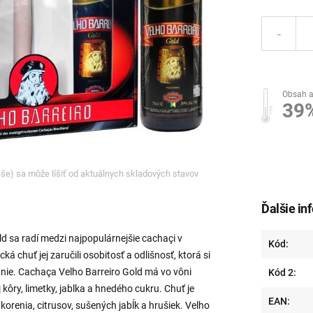
-
Obsah a
39
ľaše) sa môže líšiť od aktuálnych skladových stavov
Ďalšie in
d sa radí medzi najpopulárnejšie cachaçi v
Kód:
ická chuť jej zaručili osobitosť a odlišnosť, ktorá si
nie. Cachaça Velho Barreiro Gold má vo vôni
Kód 2:
 kôry, limetky, jablka a hnedého cukru. Chuť je
EAN:
korenia, citrusov, sušených jabĺk a hrušiek. Velho