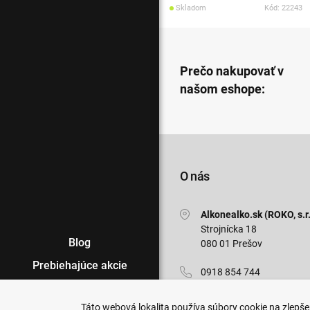
Skladom
Kód: 22243
Prečo nakupovať v
našom eshope:
O nás
Alkonealko.sk (ROKO, s.r.
Strojnícka 18
Blog
080 01 Prešov
Prebiehajúce akcie
0918 854 744
Veľkoobchod
info@alkonealko.sk
Táto webová lokalita používa súbory cookie na zlepšen