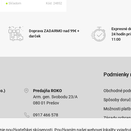
Skladom
Kód: 24852
Expresné do
Doprava ZADARMO nad 99€ +
24 hodín pr
darček
11:00
Podmienky 
o.)
Predajňa ROKO
Obchodné pod
Arm. gen. Svobodu 23/A
Spôsoby doruč
080 01 Prešov
Možnosti platb
0917 466 578
Zásady ochran
sekcovpredajna@doroka.sk
Odstúpiť od zm
ie používateľskej skúsenosti. Používaním našej webovej lokality vyjadru