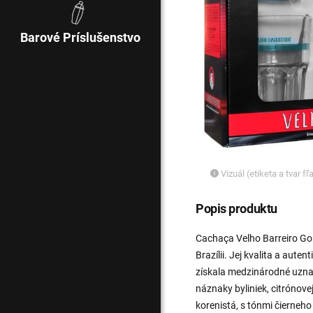
Barové Príslušenstvo
Vizuál (etiketa a tvar f
Popis produktu
Cachaça Velho Barreiro Gol
Brazílii. Jej kvalita a autent
získala medzinárodné uzna
náznaky byliniek, citrónovej
korenistá, s tónmi čierneho 