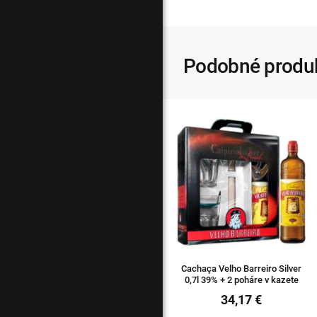
Podobné produ
Cachaça Velho Barreiro Silver
0,7l 39% + 2 poháre v kazete
34,17 €