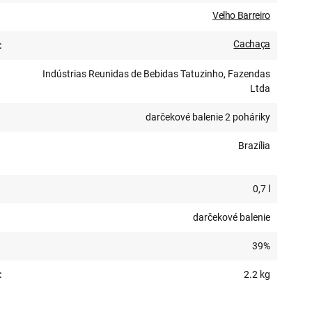
Velho Barreiro
Cachaça
:
Indústrias Reunidas de Bebidas Tatuzinho, Fazendas
Ltda
darčekové balenie 2 poháriky
Brazília
0,7 l
darčekové balenie
39%
:
2.2 kg