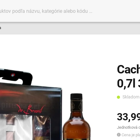
a
Cach
0,7l
Sklado
33,9
Jednotková ce
Cena je pla