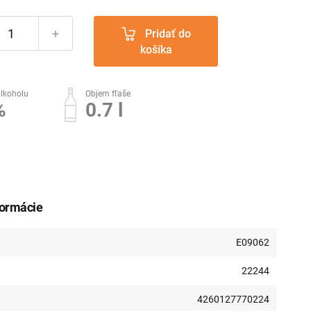
+
Pridať do
košíka
lkoholu
Objem fľaše
%
0.7 l
formácie
E09062
22244
4260127770224