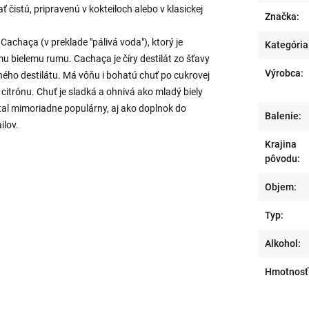
 čistú, pripravenú v kokteiloch alebo v klasickej
Značka:
t Cachaça (v preklade "pálivá voda"), ktorý je
Kategória
bielemu rumu. Cachaça je číry destilát zo šťavy
Výrobca:
čného destilátu. Má vôňu i bohatú chuť po cukrovej
citrónu. Chuť je sladká a ohnivá ako mladý biely
al mimoriadne populárny, aj ako doplnok do
Balenie:
ilov.
Krajina
pôvodu:
Objem:
Typ:
Alkohol:
Hmotnosť