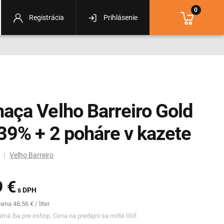
0
Registrácia
Prihlásenie
aça Velho Barreiro Gold
 39% + 2 poháre v kazete
m |
Velho Barreiro
9 €
s DPH
na 48,56 € / liter
tná iba pre eshop. Cena na predajni sa môte líšiť.