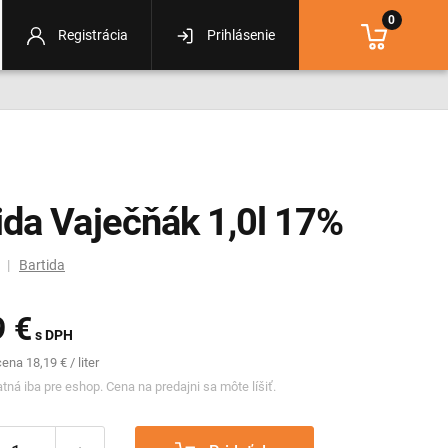
0
Registrácia
Prihlásenie
ida Vaječňák 1,0l 17%
m |
Bartida
9 €
s DPH
na 18,19 € / liter
tná iba pre eshop. Cena na predajni sa môte líšiť.