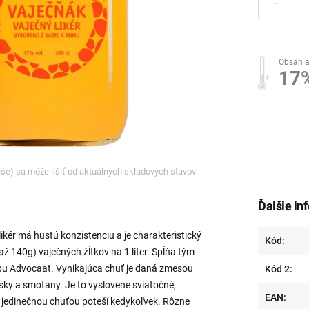
-
Obsah a
17
ľaše) sa môže líšiť od aktuálnych skladových stavov
Ďalšie in
likér má hustú konzistenciu a je charakteristický
Kód:
ž 140g) vaječných žĺtkov na 1 liter. Spĺňa tým
ypu Advocaat. Vynikajúca chuť je daná zmesou
Kód 2:
sky a smotany. Je to vyslovene sviatočné,
EAN:
le jedinečnou chuťou poteší kedykoľvek. Rôzne