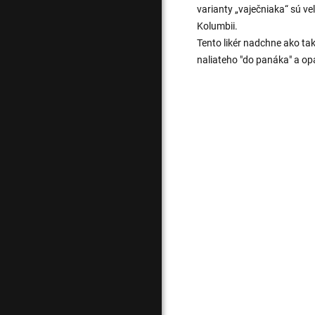
varianty „vaječniaka“ sú ve
Kolumbii.
Tento likér nadchne ako takz
naliateho "do panáka" a op