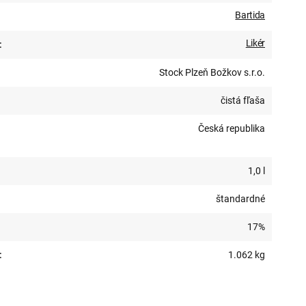
Bartida
Likér
:
Stock Plzeň Božkov s.r.o.
čistá fľaša
Česká republika
1,0 l
štandardné
17%
:
1.062 kg