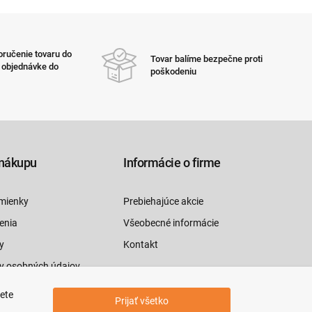
ručenie tovaru do
Tovar balíme bezpečne proti
i objednávke do
poškodeniu
nákupu
Informácie o firme
mienky
Prebiehajúce akcie
enia
Všeobecné informácie
y
Kontakt
y osobných údajov
luvy tu
jete
Prijať všetko