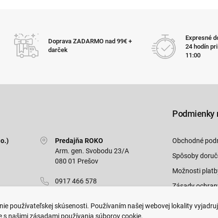
Expresné do
Doprava ZADARMO nad 99€ +
24 hodín pr
darček
11:00
Podmienky 
o.)
Predajňa ROKO
Obchodné pod
Arm. gen. Svobodu 23/A
Spôsoby doruč
080 01 Prešov
Možnosti platb
0917 466 578
Zásady ochran
sekcovpredajna@doroka.sk
Odstúpiť od zm
ie používateľskej skúsenosti. Používaním našej webovej lokality vyjadru
e s našimi zásadami používania súborov cookie.