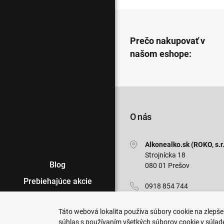
Prečo nakupovať v
našom eshope:
O nás
Alkonealko.sk (ROKO, s.r.
Strojnícka 18
Blog
080 01 Prešov
Prebiehajúce akcie
0918 854 744
Veľkoobchod
info@alkonealko.sk
Táto webová lokalita používa súbory cookie na zlepšen
Predajne
súhlas s používaním všetkých súborov cookie v súlad