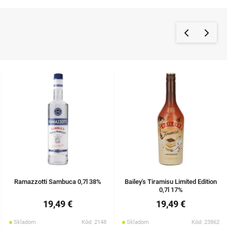
Ramazzotti Sambuca 0,7l 38%
Bailey's Tiramisu Limited Edition
0,7l 17%
19,49 €
19,49 €
Skladom
Kód: 2148
Skladom
Kód: 23862