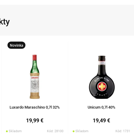
kty
Novinka
Luxardo Maraschino 0,7l 32%
Unicum 0,7l 40%
19,99 €
19,49 €
Skladom
Kód: 28100
Skladom
Kód: 1731