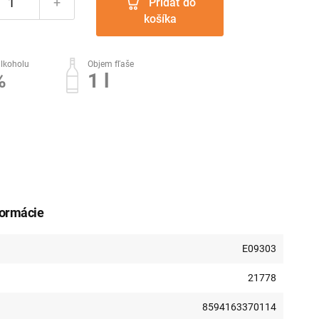
+
Pridať do
košíka
lkoholu
Objem fľaše
%
1 l
formácie
E09303
21778
8594163370114