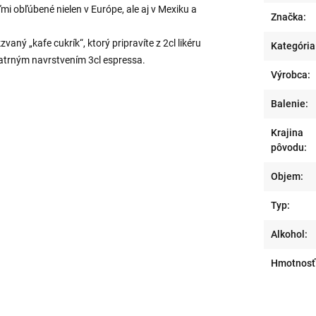
ľmi obľúbené nielen v Európe, ale aj v Mexiku a
Značka:
vaný „kafe cukrík“, ktorý pripravíte z 2cl likéru
Kategória
atrným navrstvením 3cl espressa.
Výrobca:
Balenie:
Krajina
pôvodu:
Objem:
Typ:
Alkohol:
Hmotnosť