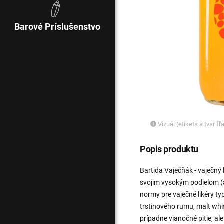
Barové Príslušenstvo
Vizuál (etiketa a tvar f
Popis produktu
Bartida Vaječňák - vaječný 
svojim vysokým podielom (a
normy pre vaječné likéry t
trstinového rumu, malt whi
prípadne vianočné pitie, a