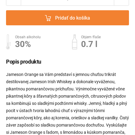
Pridať do košíka
Obsah alkoholu
Objem fľaše
30%
0.7 l
Popis produktu
Jameson Orange sa Vám predstaví s jemnou chuťou trikrát
destilovanej Jameson Irish Whiskey a dokonale vyváženou,
pikantnou pomarančovou príchuťou. Výnimočne vyvážené vône
pikantnej kôry a šťavnatých pomarančových, citrusových plodov
sa kombinujú so sladkými podtónmi whisky. Jemný, hladký a plný
pocit v ústach tvoria lahodnú chuť s výraznými tónmi
pomarančovej kôry, ako aj korenia, orieškov a sladkej vanilky. Čistý
záver zapôsobí so sladkou pomarančovou dochuťou. Vyskúšajte
si Jameson Orange s ľadom, s limonádou a kúskom pomaranča,