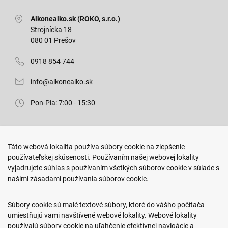
Alkonealko.sk (ROKO, s.r.o.)
Strojnícka 18
080 01 Prešov
0918 854 744
info@alkonealko.sk
Pon-Pia: 7:00 - 15:30
Predajňa ROKO
Táto webová lokalita používa súbory cookie na zlepšenie
Arm. gen. Svobodu 23/A
používateľskej skúsenosti. Používaním našej webovej lokality
080 01 Prešov
vyjadrujete súhlas s používaním všetkých súborov cookie v súlade s
našimi zásadami používania súborov cookie.
0917 466 578
sekcovpredajna@doroka.sk
Súbory cookie sú malé textové súbory, ktoré do vášho počítača
umiestňujú vami navštívené webové lokality. Webové lokality
Pon-Ned: 9:00 - 20:00
používajú súbory cookie na uľahčenie efektívnej navigácie a