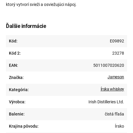
ktorý vytvorí svieži a osviežujúci nápoj.
Ďalšie informácie
Kód:
E09892
Kód 2:
23278
EAN:
5011007020620
Jameson
Značka:
Írska whiskey
Kategória:
Výrobca:
Irish Distilleries Ltd.
Balenie:
čistá fľaša
Krajina pôvodu:
Írsko