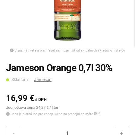
Vizuál (etiketa a tvar fľaše) sa môže líšiť od aktuálnych skladových stavov
Jameson Orange 0,7l 30%
Skladom |
Jameson
16,99 €
s DPH
Jednotková cena 24,27 € / liter
Cena je platná iba pre eshop. Cena na predajni sa môte líšiť.
-
+