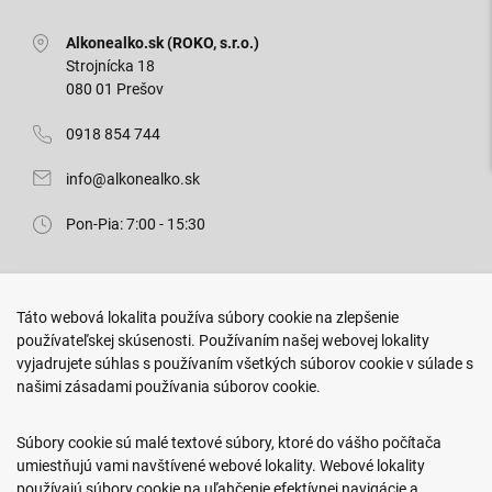
Alkonealko.sk (ROKO, s.r.o.)
Strojnícka 18
080 01 Prešov
0918 854 744
info@alkonealko.sk
Pon-Pia: 7:00 - 15:30
Predajňa ROKO
Táto webová lokalita používa súbory cookie na zlepšenie
Arm. gen. Svobodu 23/A
používateľskej skúsenosti. Používaním našej webovej lokality
080 01 Prešov
vyjadrujete súhlas s používaním všetkých súborov cookie v súlade s
našimi zásadami používania súborov cookie.
0917 466 578
sekcovpredajna@doroka.sk
Súbory cookie sú malé textové súbory, ktoré do vášho počítača
umiestňujú vami navštívené webové lokality. Webové lokality
Pon-Ned: 9:00 - 20:00
používajú súbory cookie na uľahčenie efektívnej navigácie a