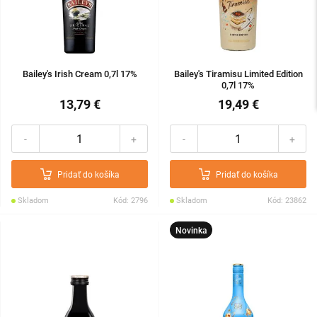
Bailey's Irish Cream 0,7l 17%
Bailey's Tiramisu Limited Edition
0,7l 17%
13,79 €
19,49 €
-
+
-
+
Pridať do košíka
Pridať do košíka
Skladom
Kód: 2796
Skladom
Kód: 23862
Novinka