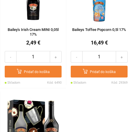
Bailey's Irish Cream MINI 0,05l
Baileys Toffee Popcorn 0,5l 17%
17%
2,49 €
16,49 €
-
+
-
+
Pridať do košíka
Pridať do košíka
Skladom
Kód: 6490
Skladom
Kód: 29369