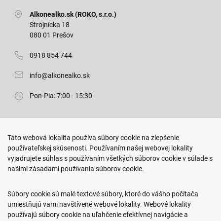
Alkonealko.sk (ROKO, s.r.o.)
Strojnícka 18
080 01 Prešov
0918 854 744
info@alkonealko.sk
Pon-Pia: 7:00 - 15:30
Predajňa ROKO
Táto webová lokalita používa súbory cookie na zlepšenie
Arm. gen. Svobodu 23/A
používateľskej skúsenosti. Používaním našej webovej lokality
080 01 Prešov
vyjadrujete súhlas s používaním všetkých súborov cookie v súlade s
našimi zásadami používania súborov cookie.
0917 466 578
sekcovpredajna@doroka.sk
Súbory cookie sú malé textové súbory, ktoré do vášho počítača
umiestňujú vami navštívené webové lokality. Webové lokality
Pon-Ned: 9:00 - 20:00
používajú súbory cookie na uľahčenie efektívnej navigácie a