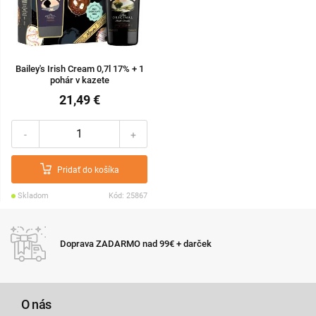
Bailey's Irish Cream 0,7l 17% + 1
pohár v kazete
21,49 €
-
+
Pridať do košíka
Skladom
Kód: 25867
Expresné doručenie tovaru do 24 hodín pri objednávke do
11:00
O nás