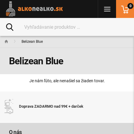
0
Belizean Blue
Belizean Blue
Je nám ľúto, ale nenašiel sa žiaden tovar.
Expresné doručenie tovaru do 24 hodín 
ek
11:00
O nás