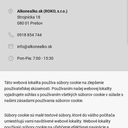
Alkonealko.sk (ROKO, s.r.o.)
Strojnícka 18
080 01 Prešov
0918 854 744
info@alkonealko.sk
Pon-Pia: 7:00 - 15:30
Predajňa ROKO
Táto webová lokalita používa súbory cookie na zlepšenie
Arm. gen. Svobodu 23/A
používateľskej skúsenosti. Používaním našej webovej lokality
080 01 Prešov
vyjadrujete súhlas s používaním všetkých súborov cookie v súlade s
našimi zásadami používania súborov cookie.
0917 466 578
sekcovpredajna@doroka.sk
Súbory cookie sú malé textové súbory, ktoré do vášho počítača
umiestňujú vami navštívené webové lokality. Webové lokality
Pon-Ned: 9:00 - 20:00
používajú súbory cookie na uľahčenie efektívnej navigácie a