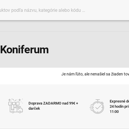
 Koniferum
Je nám ľúto, ale nenašiel sa žiaden tov
Expresné do
Doprava ZADARMO nad 99€ +
24 hodín pr
darček
11:00