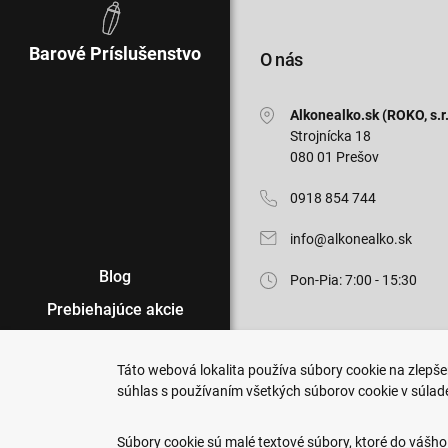
Barové Príslušenstvo
O nás
Alkonealko.sk (ROKO, s.r.
Strojnícka 18
080 01 Prešov
0918 854 744
info@alkonealko.sk
Blog
Pon-Pia: 7:00 - 15:30
Prebiehajúce akcie
Veľkoobchod
Táto webová lokalita používa súbory cookie na zlepšen
Predajne
súhlas s používaním všetkých súborov cookie v súlad
Copyright © 2011-2026 ROKO, s.r.o
Podmienky nákupu
Upraviť nastavenia Cookies
Súbory cookie sú malé textové súbory, ktoré do vášho