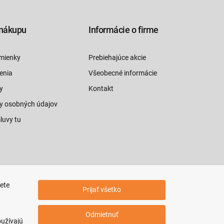
nákupu
Informácie o firme
mienky
Prebiehajúce akcie
enia
Všeobecné informácie
y
Kontakt
y osobných údajov
luvy tu
jete
Prijať všetko
Odmietnuť
oužívajú