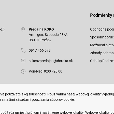
Podmienky 
o.)
Predajňa ROKO
Obchodné pod
Arm. gen. Svobodu 23/A
Spôsoby doruč
080 01 Prešov
Možnosti platb
0917 466 578
Zásady ochran
sekcovpredajna@doroka.sk
Odstúpiť od zm
Pon-Ned: 9:00 - 20:00
ie používateľskej skúsenosti. Používaním našej webovej lokality vyjadru
e s našimi zásadami používania súborov cookie.
.
Web dizajn: MARLOW DESIGN
 počítača umiestňujú vami navštívené webové lokality. Webové lokality p