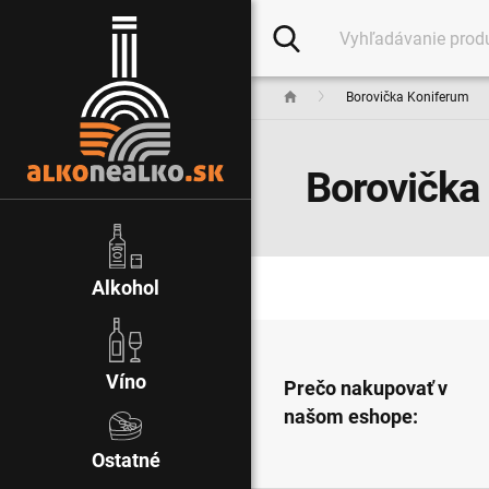
Borovička Koniferum
Borovička
Alkohol
Víno
Prečo nakupovať v
našom eshope:
Ostatné