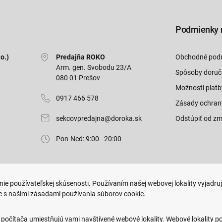
Podmienky 
o.)
Predajňa ROKO
Obchodné pod
Arm. gen. Svobodu 23/A
Spôsoby doruč
080 01 Prešov
Možnosti platb
0917 466 578
Zásady ochran
sekcovpredajna@doroka.sk
Odstúpiť od zm
Pon-Ned: 9:00 - 20:00
ie používateľskej skúsenosti. Používaním našej webovej lokality vyjadru
e s našimi zásadami používania súborov cookie.
.
Web dizajn: MARLOW DESIGN
 počítača umiestňujú vami navštívené webové lokality. Webové lokality p