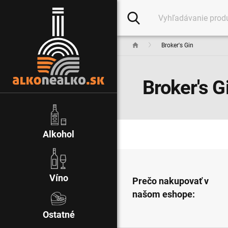
Broker's Gin
Broker's G
Alkohol
Víno
Prečo nakupovať v
našom eshope:
Ostatné