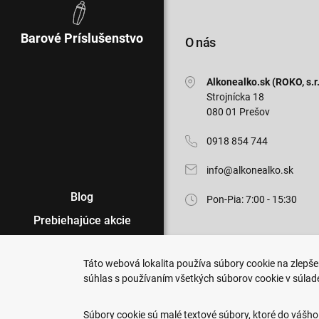
Barové Príslušenstvo
O nás
Alkonealko.sk (ROKO, s.r.
Strojnícka 18
080 01 Prešov
0918 854 744
info@alkonealko.sk
Blog
Pon-Pia: 7:00 - 15:30
Prebiehajúce akcie
Veľkoobchod
Táto webová lokalita používa súbory cookie na zlepšen
Predajne
súhlas s používaním všetkých súborov cookie v súlad
Copyright © 2011-2026 ROKO, s.r.o
Podmienky nákupu
Upraviť nastavenia Cookies
Súbory cookie sú malé textové súbory, ktoré do vášho