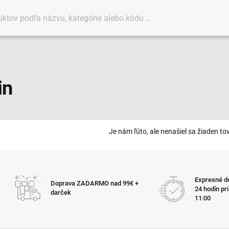
in
Je nám ľúto, ale nenašiel sa žiaden tov
Expresné do
Doprava ZADARMO nad 99€ +
24 hodín pr
darček
11:00