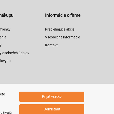
nákupu
Informácie o firme
mienky
Prebiehajúce akcie
enia
Všeobecné informácie
y
Kontakt
y osobných údajov
luvy tu
jete
Prijať všetko
Odmietnuť
oužívajú