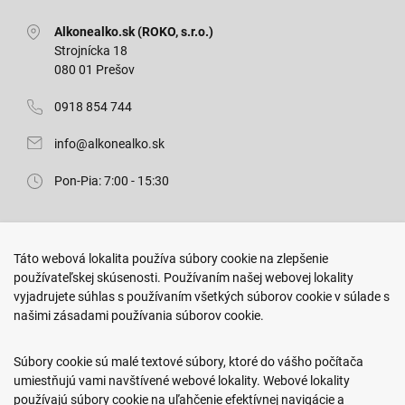
Alkonealko.sk (ROKO, s.r.o.)
Strojnícka 18
080 01 Prešov
0918 854 744
info@alkonealko.sk
Pon-Pia: 7:00 - 15:30
Predajňa ROKO
Táto webová lokalita používa súbory cookie na zlepšenie
Arm. gen. Svobodu 23/A
používateľskej skúsenosti. Používaním našej webovej lokality
080 01 Prešov
vyjadrujete súhlas s používaním všetkých súborov cookie v súlade s
našimi zásadami používania súborov cookie.
0917 466 578
sekcovpredajna@doroka.sk
Súbory cookie sú malé textové súbory, ktoré do vášho počítača
umiestňujú vami navštívené webové lokality. Webové lokality
Pon-Ned: 9:00 - 20:00
používajú súbory cookie na uľahčenie efektívnej navigácie a