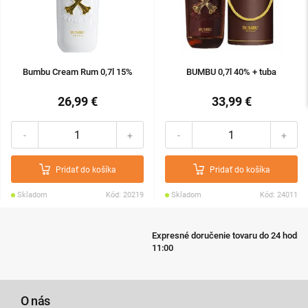
Bumbu Cream Rum 0,7l 15%
BUMBU 0,7l 40% + tuba
26,99 €
33,99 €
-
+
-
+
Pridať do košíka
Pridať do košíka
Skladom
Kód: 20219
Skladom
Kód: 24011
Expresné doručenie tovaru do 24 hodín pri objednávke do
11:00
O nás