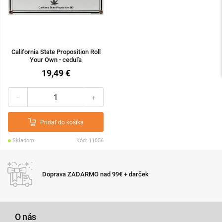
California State Proposition Roll
Your Own - ceduľa
19,49 €
-
+
Pridať do košíka
Skladom
Kód: 11056
Doprava ZADARMO nad 99€ + darček
O nás