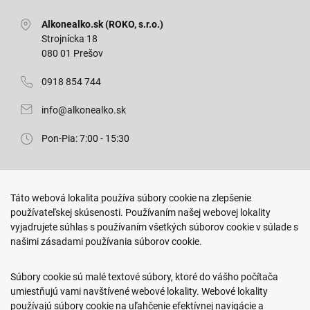
Alkonealko.sk (ROKO, s.r.o.)
Strojnícka 18
080 01 Prešov
0918 854 744
info@alkonealko.sk
Pon-Pia: 7:00 - 15:30
Predajňa ROKO
Táto webová lokalita používa súbory cookie na zlepšenie
Arm. gen. Svobodu 23/A
používateľskej skúsenosti. Používaním našej webovej lokality
080 01 Prešov
vyjadrujete súhlas s používaním všetkých súborov cookie v súlade s
našimi zásadami používania súborov cookie.
0917 466 578
sekcovpredajna@doroka.sk
Súbory cookie sú malé textové súbory, ktoré do vášho počítača
umiestňujú vami navštívené webové lokality. Webové lokality
Pon-Ned: 9:00 - 20:00
používajú súbory cookie na uľahčenie efektívnej navigácie a