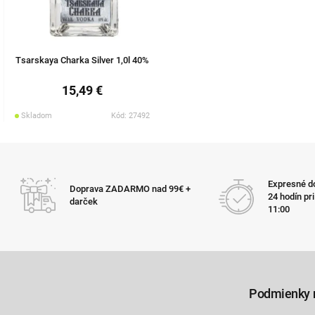
Tsarskaya Charka Silver 1,0l 40%
15,49 €
Skladom
Kód: 27492
Expresné do
Doprava ZADARMO nad 99€ +
24 hodín pr
darček
11:00
Podmienky 