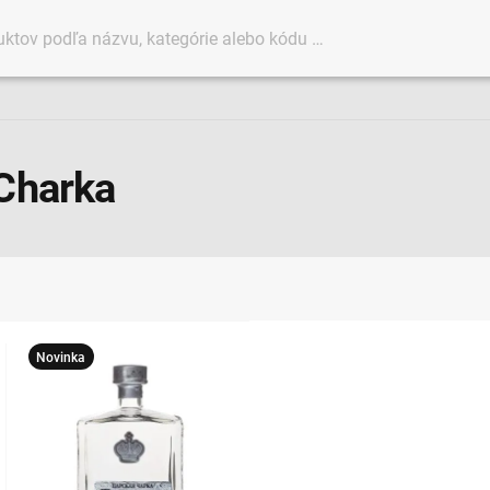
Charka
Novinka