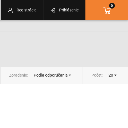
0
Registrácia
Prihlásenie
Zoradenie:
Počet:
Podľa odporúčania
20