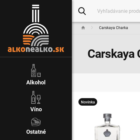
Carskaya Charka
Carskaya 
Alkohol
Novinka
Víno
Ostatné