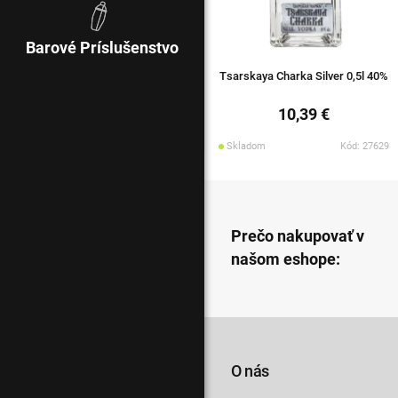
Barové Príslušenstvo
Tsarskaya Charka Silver 0,5l 40%
10,39 €
Skladom
Kód: 27629
Prečo nakupovať v
našom eshope:
O nás