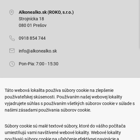
Alkonealko.sk (ROKO, s.r.o.)
Strojnícka 18
080 01 Prešov
0918 854 744
info@alkonealko.sk
Pon-Pia: 7:00 - 15:30
Predajňa ROKO
Táto webová lokalita používa súbory cookie na zlepšenie
Arm. gen. Svobodu 23/A
používateľskej skúsenosti. Používaním našej webovej lokality
080 01 Prešov
vyjadrujete súhlas s používaním všetkých súborov cookie v súlade s
našimi zásadami používania súborov cookie.
0917 466 578
sekcovpredajna@doroka.sk
Súbory cookie sú malé textové súbory, ktoré do vášho počítača
umiestňujú vami navštívené webové lokality. Webové lokality
Pon-Ned: 9:00 - 20:00
používajú súbory cookie na uľahčenie efektívnej navigácie a