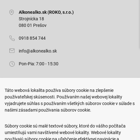
Alkonealko.sk (ROKO, s.r.o.)
Strojnícka 18
080 01 Prešov
0918 854 744
info@alkonealko.sk
Pon-Pia: 7:00 - 15:30
Predajňa ROKO
Táto webová lokalita používa súbory cookie na zlepšenie
Arm. gen. Svobodu 23/A
používateľskej skúsenosti. Používaním našej webovej lokality
080 01 Prešov
vyjadrujete súhlas s používaním všetkých súborov cookie v súlade s
našimi zásadami používania súborov cookie.
0917 466 578
sekcovpredajna@doroka.sk
Súbory cookie sú malé textové súbory, ktoré do vášho počítača
umiestňujú vami navštívené webové lokality. Webové lokality
Pon-Ned: 9:00 - 20:00
používajú súbory cookie na uľahčenie efektívnej navigácie a