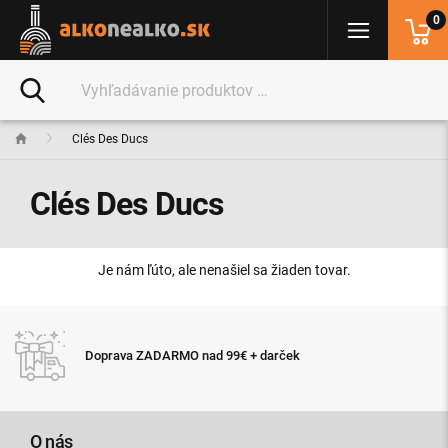
0
Clés Des Ducs
Clés Des Ducs
Je nám ľúto, ale nenašiel sa žiaden tovar.
Expresné doručenie tovaru do 2
+ darček
11:00
O nás