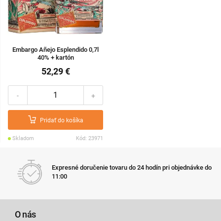
Embargo Añejo Esplendido 0,7l
40% + kartón
52,29 €
-
+
Pridať do košíka
Skladom
Kód: 23971
Expresné doručenie tovaru do 24 hodín pri objednávke do
11:00
O nás