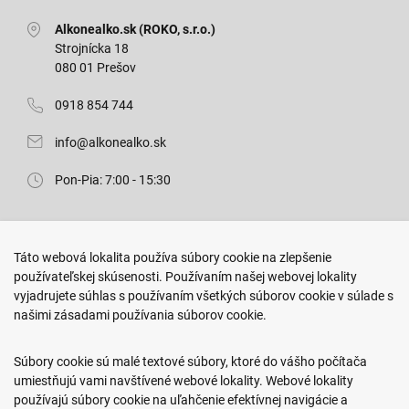
Alkonealko.sk (ROKO, s.r.o.)
Strojnícka 18
080 01 Prešov
0918 854 744
info@alkonealko.sk
Pon-Pia: 7:00 - 15:30
Predajňa ROKO
Táto webová lokalita používa súbory cookie na zlepšenie
Arm. gen. Svobodu 23/A
používateľskej skúsenosti. Používaním našej webovej lokality
080 01 Prešov
vyjadrujete súhlas s používaním všetkých súborov cookie v súlade s
našimi zásadami používania súborov cookie.
0917 466 578
sekcovpredajna@doroka.sk
Súbory cookie sú malé textové súbory, ktoré do vášho počítača
umiestňujú vami navštívené webové lokality. Webové lokality
Pon-Ned: 9:00 - 20:00
používajú súbory cookie na uľahčenie efektívnej navigácie a